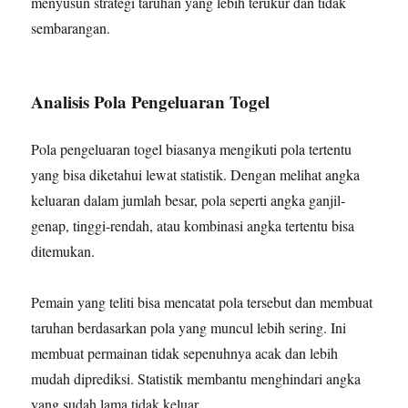
menyusun strategi taruhan yang lebih terukur dan tidak
sembarangan.
Analisis Pola Pengeluaran Togel
Pola pengeluaran togel biasanya mengikuti pola tertentu
yang bisa diketahui lewat statistik. Dengan melihat angka
keluaran dalam jumlah besar, pola seperti angka ganjil-
genap, tinggi-rendah, atau kombinasi angka tertentu bisa
ditemukan.
Pemain yang teliti bisa mencatat pola tersebut dan membuat
taruhan berdasarkan pola yang muncul lebih sering. Ini
membuat permainan tidak sepenuhnya acak dan lebih
mudah diprediksi. Statistik membantu menghindari angka
yang sudah lama tidak keluar.