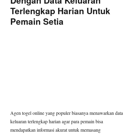
Dengan Data Keluaran
Terlengkap Harian Untuk
Pemain Setia
Agen togel online yang populer biasanya menawarkan data
keluaran terlengkap harian agar para pemain bisa
mendapatkan informasi akurat untuk memasang