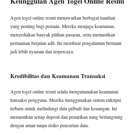
Keunggulan Agen Togel Online Resmi
Agen togel online resmi menawarkan berbagai manfaat
yang penting bagi pemain. Mereka menjaga keamanan,
menyediakan banyak pilihan pasaran, serta memastikan
permainan berjalan adil. Ini membuat pengalaman bermain
jadi lebih nyaman dan terpercaya.
Kredibilitas dan Keamanan Transaksi
Agen togel online resmi selalu mengutamakan keamanan
transaksi pengguna. Mereka menggunakan sistem enkripsi
terbaru untuk melindungi data pribadi dan keuangan. Ini
memastikan setiap deposit dan penarikan uang berlangsung
dengan aman tanpa risiko pencurian data.