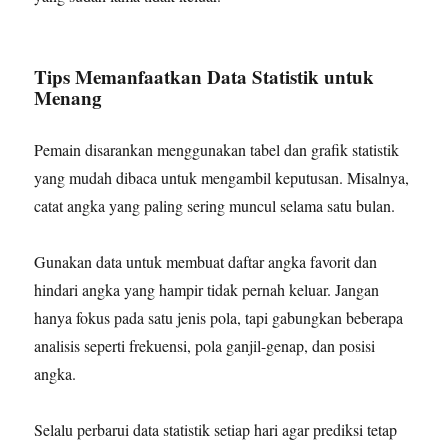
Tips Memanfaatkan Data Statistik untuk
Menang
Pemain disarankan menggunakan tabel dan grafik statistik
yang mudah dibaca untuk mengambil keputusan. Misalnya,
catat angka yang paling sering muncul selama satu bulan.
Gunakan data untuk membuat daftar angka favorit dan
hindari angka yang hampir tidak pernah keluar. Jangan
hanya fokus pada satu jenis pola, tapi gabungkan beberapa
analisis seperti frekuensi, pola ganjil-genap, dan posisi
angka.
Selalu perbarui data statistik setiap hari agar prediksi tetap