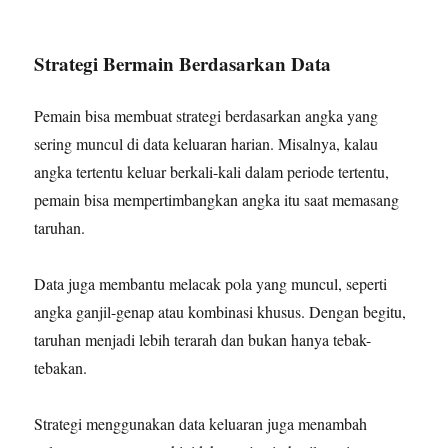
Strategi Bermain Berdasarkan Data
Pemain bisa membuat strategi berdasarkan angka yang
sering muncul di data keluaran harian. Misalnya, kalau
angka tertentu keluar berkali-kali dalam periode tertentu,
pemain bisa mempertimbangkan angka itu saat memasang
taruhan.
Data juga membantu melacak pola yang muncul, seperti
angka ganjil-genap atau kombinasi khusus. Dengan begitu,
taruhan menjadi lebih terarah dan bukan hanya tebak-
tebakan.
Strategi menggunakan data keluaran juga menambah