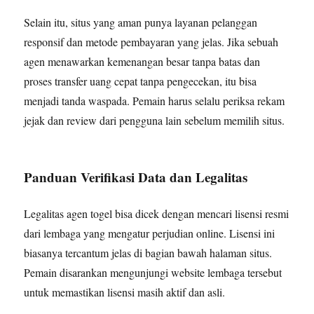
Selain itu, situs yang aman punya layanan pelanggan
responsif dan metode pembayaran yang jelas. Jika sebuah
agen menawarkan kemenangan besar tanpa batas dan
proses transfer uang cepat tanpa pengecekan, itu bisa
menjadi tanda waspada. Pemain harus selalu periksa rekam
jejak dan review dari pengguna lain sebelum memilih situs.
Panduan Verifikasi Data dan Legalitas
Legalitas agen togel bisa dicek dengan mencari lisensi resmi
dari lembaga yang mengatur perjudian online. Lisensi ini
biasanya tercantum jelas di bagian bawah halaman situs.
Pemain disarankan mengunjungi website lembaga tersebut
untuk memastikan lisensi masih aktif dan asli.