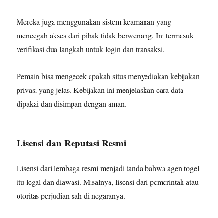
Mereka juga menggunakan sistem keamanan yang
mencegah akses dari pihak tidak berwenang. Ini termasuk
verifikasi dua langkah untuk login dan transaksi.
Pemain bisa mengecek apakah situs menyediakan kebijakan
privasi yang jelas. Kebijakan ini menjelaskan cara data
dipakai dan disimpan dengan aman.
Lisensi dan Reputasi Resmi
Lisensi dari lembaga resmi menjadi tanda bahwa agen togel
itu legal dan diawasi. Misalnya, lisensi dari pemerintah atau
otoritas perjudian sah di negaranya.