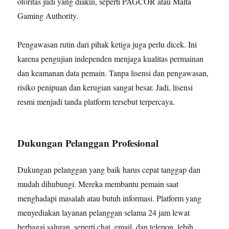
otoritas judi yang diakui, seperti PAGCOR atau Malta
Gaming Authority.
Pengawasan rutin dari pihak ketiga juga perlu dicek. Ini
karena pengujian independen menjaga kualitas permainan
dan keamanan data pemain. Tanpa lisensi dan pengawasan,
risiko penipuan dan kerugian sangat besar. Jadi, lisensi
resmi menjadi tanda platform tersebut terpercaya.
Dukungan Pelanggan Profesional
Dukungan pelanggan yang baik harus cepat tanggap dan
mudah dihubungi. Mereka membantu pemain saat
menghadapi masalah atau butuh informasi. Platform yang
menyediakan layanan pelanggan selama 24 jam lewat
berbagai saluran, seperti chat, email, dan telepon, lebih