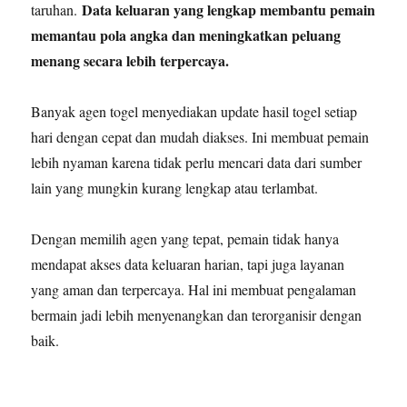
Data keluaran yang lengkap membantu pemain
taruhan.
memantau pola angka dan meningkatkan peluang
menang secara lebih terpercaya.
Banyak agen togel menyediakan update hasil togel setiap
hari dengan cepat dan mudah diakses. Ini membuat pemain
lebih nyaman karena tidak perlu mencari data dari sumber
lain yang mungkin kurang lengkap atau terlambat.
Dengan memilih agen yang tepat, pemain tidak hanya
mendapat akses data keluaran harian, tapi juga layanan
yang aman dan terpercaya. Hal ini membuat pengalaman
bermain jadi lebih menyenangkan dan terorganisir dengan
baik.