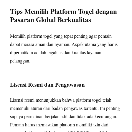
Tips Memilih Platform Togel dengan
Pasaran Global Berkualitas
Memilih platform togel yang tepat penting agar pemain
dapat merasa aman dan nyaman. Aspek utama yang harus
diperhatikan adalah legalitas dan kualitas layanan
pelanggan.
Lisensi Resmi dan Pengawasan
Lisensi resmi menunjukkan bahwa platform togel telah
memenuhi aturan dari badan pengawas tertentu. Ini penting
supaya permainan berjalan adil dan tidak ada kecurangan.
Pemain harus memastikan platform memiliki izin dari