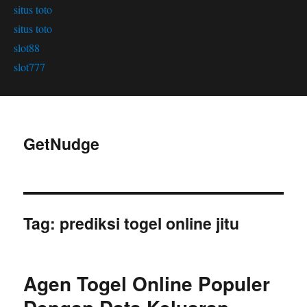
situs toto
situs toto
slot88
slot777
GetNudge
Tag:
prediksi togel online jitu
Agen Togel Online Populer