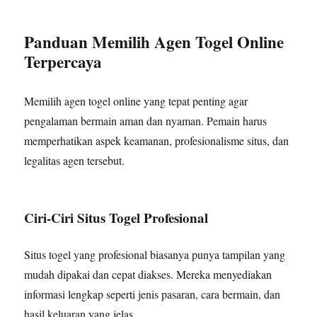
Panduan Memilih Agen Togel Online
Terpercaya
Memilih agen togel online yang tepat penting agar
pengalaman bermain aman dan nyaman. Pemain harus
memperhatikan aspek keamanan, profesionalisme situs, dan
legalitas agen tersebut.
Ciri-Ciri Situs Togel Profesional
Situs togel yang profesional biasanya punya tampilan yang
mudah dipakai dan cepat diakses. Mereka menyediakan
informasi lengkap seperti jenis pasaran, cara bermain, dan
hasil keluaran yang jelas.