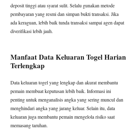
deposit tinggi atau syarat sulit. Selalu gunakan metode
pembayaran yang resmi dan simpan bukti transaksi. Jika
ada keraguan, lebih baik tunda transaksi sampai agen dapat
diverifikasi lebih jauh.
Manfaat Data Keluaran Togel Harian
Terlengkap
Data keluaran togel yang lengkap dan akurat membantu
pemain membuat keputusan lebih baik. Informasi ini
penting untuk menganalisis angka yang sering muncul dan
menghindari angka yang jarang keluar. Selain itu, data
keluaran juga membantu pemain mengelola risiko saat
memasang taruhan.