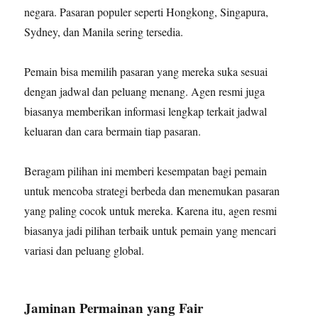
negara. Pasaran populer seperti Hongkong, Singapura,
Sydney, dan Manila sering tersedia.
Pemain bisa memilih pasaran yang mereka suka sesuai
dengan jadwal dan peluang menang. Agen resmi juga
biasanya memberikan informasi lengkap terkait jadwal
keluaran dan cara bermain tiap pasaran.
Beragam pilihan ini memberi kesempatan bagi pemain
untuk mencoba strategi berbeda dan menemukan pasaran
yang paling cocok untuk mereka. Karena itu, agen resmi
biasanya jadi pilihan terbaik untuk pemain yang mencari
variasi dan peluang global.
Jaminan Permainan yang Fair