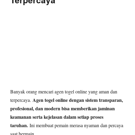
Banyak orang mencari agen togel online yang aman dan
Agen togel online dengan sistem transparan,
terpercaya.
profesional, dan modern bisa memberikan jaminan
keamanan serta kejelasan dalam setiap proses
taruhan.
Ini membuat pemain merasa nyaman dan percaya
saat bermain.