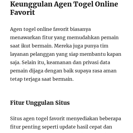
Keunggulan Agen Togel Online
Favorit
Agen togel online favorit biasanya
menawarkan fitur yang memudahkan pemain
saat ikut bermain. Mereka juga punya tim
layanan pelanggan yang siap membantu kapan
saja. Selain itu, keamanan dan privasi data
pemain dijaga dengan baik supaya rasa aman
tetap terjaga saat bermain.
Fitur Unggulan Situs
Situs agen togel favorit menyediakan beberapa
fitur penting seperti update hasil cepat dan