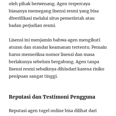
oleh pihak berwenang. Agen terpercaya
biasanya memegang lisensi resmi yang bisa
diverifikasi melalui situs pemerintah atau
badan perjudian resmi.
Lisensi ini menjamin bahwa agen mengikuti
aturan dan standar keamanan tertentu. Pemain
harus memeriksa nomor lisensi dan masa
berlakunya sebelum bergabung. Agen tanpa
lisensi resmi sebaiknya dihindari karena risiko
penipuan sangat tinggi.
Reputasi dan Testimoni Pengguna
Reputasi agen togel online bisa dilihat dari