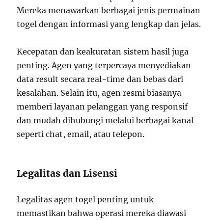
Mereka menawarkan berbagai jenis permainan
togel dengan informasi yang lengkap dan jelas.
Kecepatan dan keakuratan sistem hasil juga
penting. Agen yang terpercaya menyediakan
data result secara real-time dan bebas dari
kesalahan. Selain itu, agen resmi biasanya
memberi layanan pelanggan yang responsif
dan mudah dihubungi melalui berbagai kanal
seperti chat, email, atau telepon.
Legalitas dan Lisensi
Legalitas agen togel penting untuk
memastikan bahwa operasi mereka diawasi