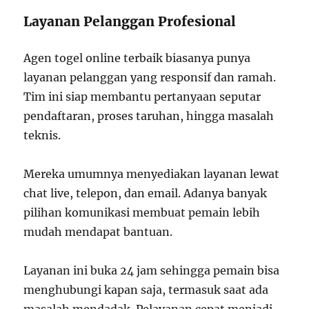
Layanan Pelanggan Profesional
Agen togel online terbaik biasanya punya
layanan pelanggan yang responsif dan ramah.
Tim ini siap membantu pertanyaan seputar
pendaftaran, proses taruhan, hingga masalah
teknis.
Mereka umumnya menyediakan layanan lewat
chat live, telepon, dan email. Adanya banyak
pilihan komunikasi membuat pemain lebih
mudah mendapat bantuan.
Layanan ini buka 24 jam sehingga pemain bisa
menghubungi kapan saja, termasuk saat ada
masalah mendadak. Pelayanan cepat menjadi