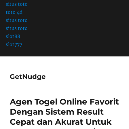
situs toto
toto 4d
situs toto
situs toto
slot88
slot777
GetNudge
Agen Togel Online Favorit
Dengan Sistem Result
Cepat dan Akurat Untuk