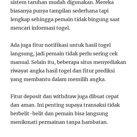
sistem taruhan mudah digunakan. Mereka
biasanya punya tampilan sederhana tapi
lengkap sehingga pemain tidak bingung saat
mencari informasi togel.
Ada juga fitur notifikasi untuk hasil togel
langsung, jadi pemain tidak perlu sering cek
manual. Selain itu, beberapa situs menyediakan
riwayat angka hasil togel dan fitur prediksi
yang membantu dalam memilih angka.
Fitur deposit dan withdraw juga dibuat cepat
dan aman. Ini penting supaya transaksi tidak
berbelit-belit dan pemain bisa langsung
menikmati permainan tanpa hambatan.