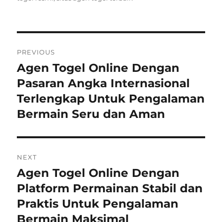
o
r
n
i
e
s
P
PREVIOUS
o
Agen Togel Online Dengan
P
r
Pasaran Angka Internasional
s
e
Terlengkap Untuk Pengalaman
t
v
Bermain Seru dan Aman
i
n
o
a
u
NEXT
s
v
Agen Togel Online Dengan
N
p
i
e
Platform Permainan Stabil dan
o
x
Praktis Untuk Pengalaman
s
g
t
Bermain Maksimal
t