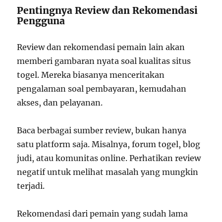
Pentingnya Review dan Rekomendasi
Pengguna
Review dan rekomendasi pemain lain akan
memberi gambaran nyata soal kualitas situs
togel. Mereka biasanya menceritakan
pengalaman soal pembayaran, kemudahan
akses, dan pelayanan.
Baca berbagai sumber review, bukan hanya
satu platform saja. Misalnya, forum togel, blog
judi, atau komunitas online. Perhatikan review
negatif untuk melihat masalah yang mungkin
terjadi.
Rekomendasi dari pemain yang sudah lama