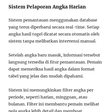
Sistem Pelaporan Angka Harian
Sistem pemantauan menggunakan database
yang terus diperbarui secara real-time. Setiap
angka hasil togel dicatat secara otomatis oleh
sistem tanpa melibatkan intervensi manual.
Setelah angka baru masuk, informasi tersebut
langsung tersedia di fitur pemantauan. Pemain
dapat memeriksa hasil angka dalam format
tabel yang jelas dan mudah dipahami.
Sistem ini memungkinkan filter angka per
periode, seperti harian, mingguan, atau
bulanan. Filter ini membantu pemain melihat
pola angka lebih detail dan membuat