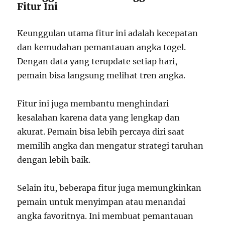
Fitur Ini
Keunggulan utama fitur ini adalah kecepatan
dan kemudahan pemantauan angka togel.
Dengan data yang terupdate setiap hari,
pemain bisa langsung melihat tren angka.
Fitur ini juga membantu menghindari
kesalahan karena data yang lengkap dan
akurat. Pemain bisa lebih percaya diri saat
memilih angka dan mengatur strategi taruhan
dengan lebih baik.
Selain itu, beberapa fitur juga memungkinkan
pemain untuk menyimpan atau menandai
angka favoritnya. Ini membuat pemantauan