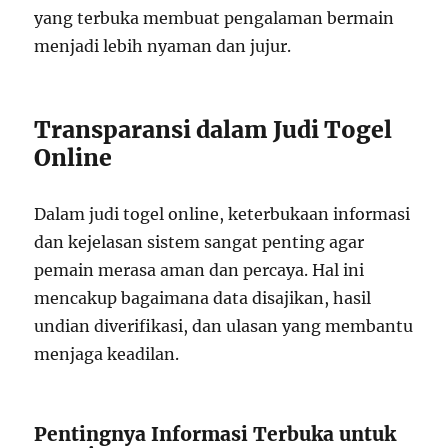
yang terbuka membuat pengalaman bermain
menjadi lebih nyaman dan jujur.
Transparansi dalam Judi Togel
Online
Dalam judi togel online, keterbukaan informasi
dan kejelasan sistem sangat penting agar
pemain merasa aman dan percaya. Hal ini
mencakup bagaimana data disajikan, hasil
undian diverifikasi, dan ulasan yang membantu
menjaga keadilan.
Pentingnya Informasi Terbuka untuk