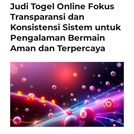
Judi Togel Online Fokus
Transparansi dan
Konsistensi Sistem untuk
Pengalaman Bermain
Aman dan Terpercaya