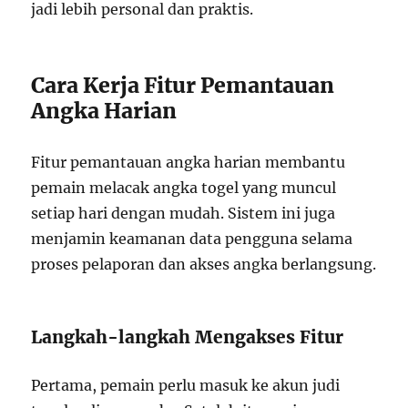
jadi lebih personal dan praktis.
Cara Kerja Fitur Pemantauan
Angka Harian
Fitur pemantauan angka harian membantu
pemain melacak angka togel yang muncul
setiap hari dengan mudah. Sistem ini juga
menjamin keamanan data pengguna selama
proses pelaporan dan akses angka berlangsung.
Langkah-langkah Mengakses Fitur
Pertama, pemain perlu masuk ke akun judi