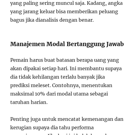
yang paling sering muncul saja. Kadang, angka
yang jarang keluar bisa memberikan peluang
bagus jika dianalisis dengan benar.
Manajemen Modal Bertanggung Jawab
Pemain harus buat batasan berapa uang yang
akan dipakai setiap hari. Ini membantu supaya
dia tidak kehilangan terlalu banyak jika
prediksi meleset. Contohnya, menentukan
maksimal 10% dari modal utama sebagai
taruhan harian.
Penting juga untuk mencatat kemenangan dan
kerugian supaya dia tahu performa