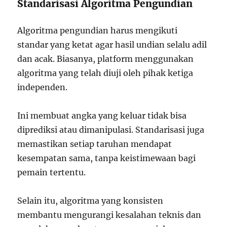
Standarisasi Algoritma Pengundian
Algoritma pengundian harus mengikuti
standar yang ketat agar hasil undian selalu adil
dan acak. Biasanya, platform menggunakan
algoritma yang telah diuji oleh pihak ketiga
independen.
Ini membuat angka yang keluar tidak bisa
diprediksi atau dimanipulasi. Standarisasi juga
memastikan setiap taruhan mendapat
kesempatan sama, tanpa keistimewaan bagi
pemain tertentu.
Selain itu, algoritma yang konsisten
membantu mengurangi kesalahan teknis dan