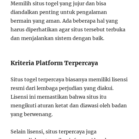
Memilih situs togel yang jujur dan bisa
diandalkan penting untuk pengalaman
bermain yang aman. Ada beberapa hal yang
harus diperhatikan agar situs tersebut terbuka
dan menjalankan sistem dengan baik.
Kriteria Platform Terpercaya
Situs togel terpercaya biasanya memiliki lisensi
resmi dari lembaga perjudian yang diakui.
Lisensi ini memastikan bahwa situs itu
mengikuti aturan ketat dan diawasi oleh badan
yang berwenang.
Selain lisensi, situs terpercaya juga