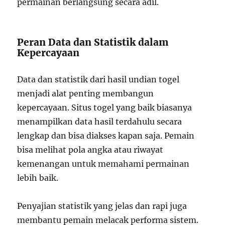
permainan berlangsung secara adil.
Peran Data dan Statistik dalam
Kepercayaan
Data dan statistik dari hasil undian togel
menjadi alat penting membangun
kepercayaan. Situs togel yang baik biasanya
menampilkan data hasil terdahulu secara
lengkap dan bisa diakses kapan saja. Pemain
bisa melihat pola angka atau riwayat
kemenangan untuk memahami permainan
lebih baik.
Penyajian statistik yang jelas dan rapi juga
membantu pemain melacak performa sistem.