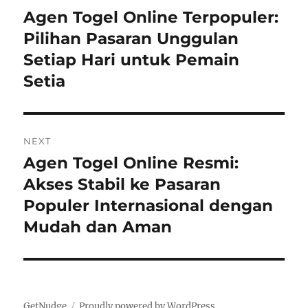
o
Agen Togel Online Terpopuler:
P
r
Pilihan Pasaran Unggulan
s
e
Setiap Hari untuk Pemain
t
v
Setia
i
n
o
a
u
NEXT
s
v
Agen Togel Online Resmi:
N
p
i
e
Akses Stabil ke Pasaran
o
x
Populer Internasional dengan
s
g
t
Mudah dan Aman
t
a
p
:
o
t
s
i
t
GetNudge
Proudly powered by WordPress