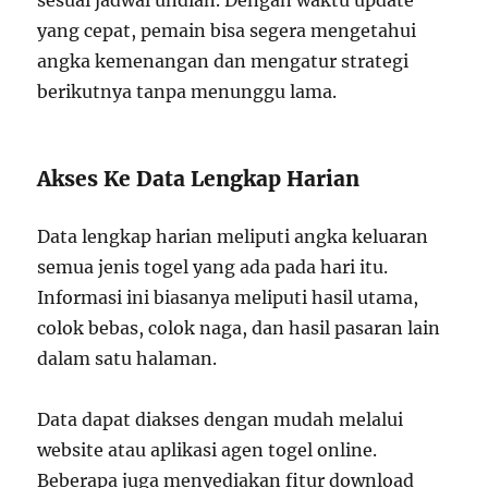
yang cepat, pemain bisa segera mengetahui
angka kemenangan dan mengatur strategi
berikutnya tanpa menunggu lama.
Akses Ke Data Lengkap Harian
Data lengkap harian meliputi angka keluaran
semua jenis togel yang ada pada hari itu.
Informasi ini biasanya meliputi hasil utama,
colok bebas, colok naga, dan hasil pasaran lain
dalam satu halaman.
Data dapat diakses dengan mudah melalui
website atau aplikasi agen togel online.
Beberapa juga menyediakan fitur download