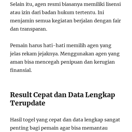
Selain itu, agen resmi biasanya memiliki lisensi
atau izin dari badan hukum tertentu. Ini
menjamin semua kegiatan berjalan dengan fair
dan transparan.
Pemain harus hati-hati memilih agen yang
jelas rekam jejaknya. Menggunakan agen yang
aman bisa mencegah penipuan dan kerugian
finansial.
Result Cepat dan Data Lengkap
Terupdate
Hasil togel yang cepat dan data lengkap sangat
penting bagi pemain agar bisa memantau