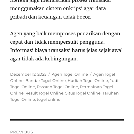
menggunakan sistem enkripsi agar data
pribadi dan keuangan tidak bocor.
Agen yang baik memproses penarikan dengan
cepat dan tidak mempersulit pengguna.
Informasi biaya transaksi harus jelas sejak awal
agar tidak ada kebingungan.
P
C
T
December 12, 2025
Agen Togel Online
Agen Togel
o
a
a
Online
,
Bandar Togel Online
,
Hadiah Togel Online
,
Judi
s
t
g
Togel Online
,
Pasaran Togel Online
,
Permainan Togel
t
e
s
Online
,
Result Togel Online
,
Situs Togel Online
,
Taruhan
e
g
Togel Online
,
togel online
d
o
o
r
n
i
e
P
s
PREVIOUS