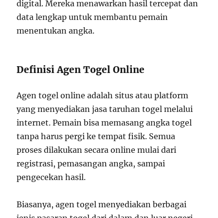
digital. Mereka menawarkan hasil tercepat dan
data lengkap untuk membantu pemain
menentukan angka.
Definisi Agen Togel Online
Agen togel online adalah situs atau platform
yang menyediakan jasa taruhan togel melalui
internet. Pemain bisa memasang angka togel
tanpa harus pergi ke tempat fisik. Semua
proses dilakukan secara online mulai dari
registrasi, pemasangan angka, sampai
pengecekan hasil.
Biasanya, agen togel menyediakan berbagai
jenis pasaran togel dari dalam dan luar negeri.