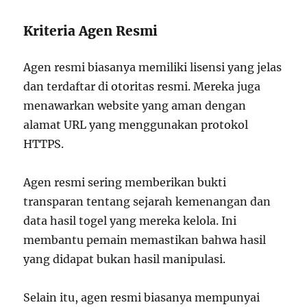
Kriteria Agen Resmi
Agen resmi biasanya memiliki lisensi yang jelas
dan terdaftar di otoritas resmi. Mereka juga
menawarkan website yang aman dengan
alamat URL yang menggunakan protokol
HTTPS.
Agen resmi sering memberikan bukti
transparan tentang sejarah kemenangan dan
data hasil togel yang mereka kelola. Ini
membantu pemain memastikan bahwa hasil
yang didapat bukan hasil manipulasi.
Selain itu, agen resmi biasanya mempunyai