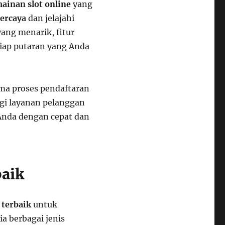
ainan slot online
yang
percaya
dan jelajahi
ang menarik, fitur
iap putaran yang Anda
ama proses pendaftaran
gi layanan pelanggan
 Anda dengan cepat dan
aik
 terbaik
untuk
dia berbagai jenis