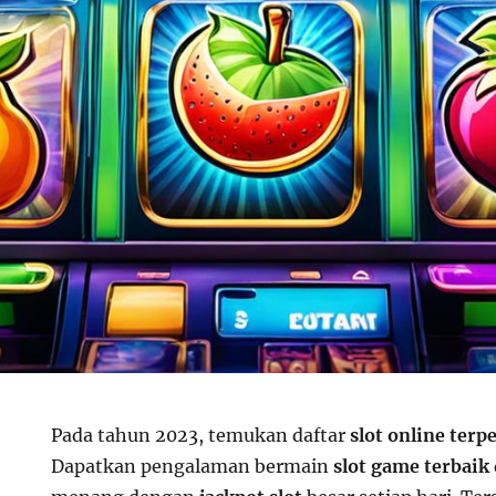
Pada tahun 2023, temukan daftar
slot online terp
Dapatkan pengalaman bermain
slot game terbaik