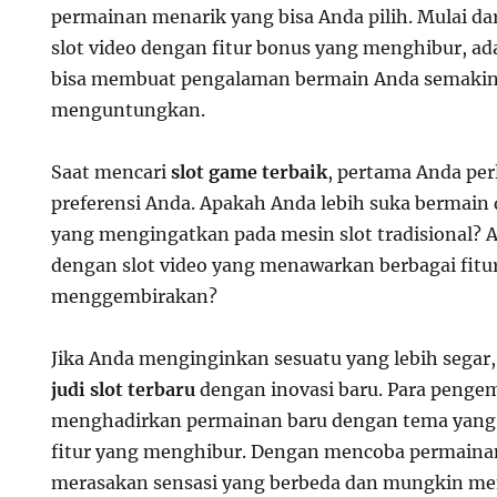
permainan menarik yang bisa Anda pilih. Mulai da
slot video dengan fitur bonus yang menghibur, ad
bisa membuat pengalaman bermain Anda semakin
menguntungkan.
Saat mencari
slot game terbaik
, pertama Anda pe
preferensi Anda. Apakah Anda lebih suka bermain
yang mengingatkan pada mesin slot tradisional? A
dengan slot video yang menawarkan berbagai fitu
menggembirakan?
Jika Anda menginginkan sesuatu yang lebih segar,
judi slot terbaru
dengan inovasi baru. Para penge
menghadirkan permainan baru dengan tema yang 
fitur yang menghibur. Dengan mencoba permainan
merasakan sensasi yang berbeda dan mungkin 