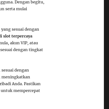
gguna. Dengan begitu,
n serta mulai
n yang sesuai dengan
di slot terpercaya
ula, akun VIP, atau
sesuai dengan tingkat
n sesuai dengan
kun meningkatkan
ibadi Anda. Pastikan
r untuk mempercepat