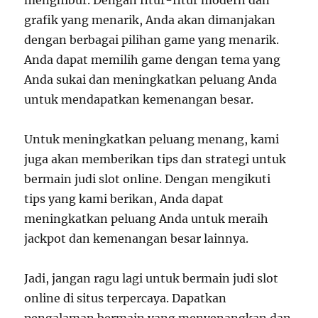
grafik yang menarik, Anda akan dimanjakan
dengan berbagai pilihan game yang menarik.
Anda dapat memilih game dengan tema yang
Anda sukai dan meningkatkan peluang Anda
untuk mendapatkan kemenangan besar.
Untuk meningkatkan peluang menang, kami
juga akan memberikan tips dan strategi untuk
bermain judi slot online. Dengan mengikuti
tips yang kami berikan, Anda dapat
meningkatkan peluang Anda untuk meraih
jackpot dan kemenangan besar lainnya.
Jadi, jangan ragu lagi untuk bermain judi slot
online di situs terpercaya. Dapatkan
pengalaman bermain yang menyenangkan dan