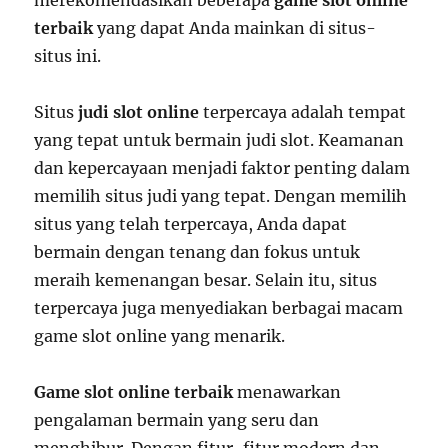
terbaik
yang dapat Anda mainkan di situs-
situs ini.
Situs
judi slot online
terpercaya adalah tempat
yang tepat untuk bermain judi slot. Keamanan
dan kepercayaan menjadi faktor penting dalam
memilih situs judi yang tepat. Dengan memilih
situs yang telah terpercaya, Anda dapat
bermain dengan tenang dan fokus untuk
meraih kemenangan besar. Selain itu, situs
terpercaya juga menyediakan berbagai macam
game slot online yang menarik.
Game slot online terbaik
menawarkan
pengalaman bermain yang seru dan
menghibur. Dengan fitur-fitur modern dan