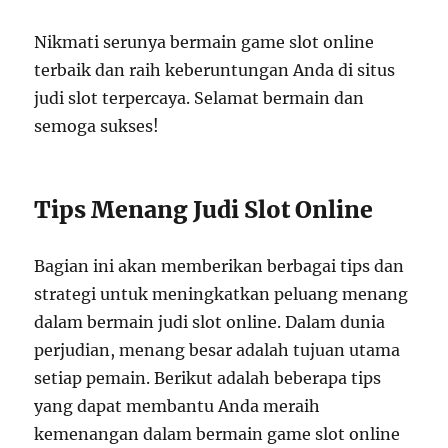
Nikmati serunya bermain game slot online
terbaik dan raih keberuntungan Anda di situs
judi slot terpercaya. Selamat bermain dan
semoga sukses!
Tips Menang Judi Slot Online
Bagian ini akan memberikan berbagai tips dan
strategi untuk meningkatkan peluang menang
dalam bermain judi slot online. Dalam dunia
perjudian, menang besar adalah tujuan utama
setiap pemain. Berikut adalah beberapa tips
yang dapat membantu Anda meraih
kemenangan dalam bermain game slot online