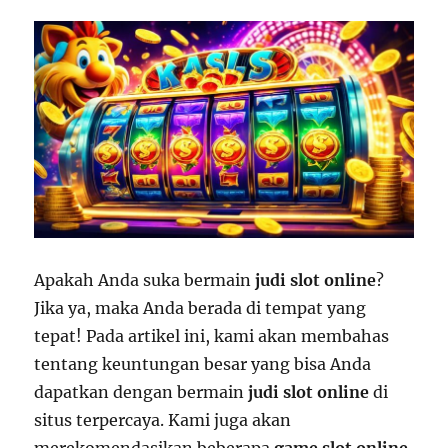
Apakah Anda suka bermain
judi slot online
?
Jika ya, maka Anda berada di tempat yang
tepat! Pada artikel ini, kami akan membahas
tentang keuntungan besar yang bisa Anda
dapatkan dengan bermain
judi slot online
di
situs terpercaya. Kami juga akan
merekomendasikan beberapa
game slot online