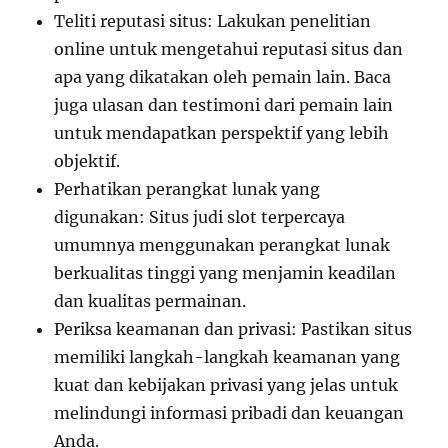
Teliti reputasi situs: Lakukan penelitian
online untuk mengetahui reputasi situs dan
apa yang dikatakan oleh pemain lain. Baca
juga ulasan dan testimoni dari pemain lain
untuk mendapatkan perspektif yang lebih
objektif.
Perhatikan perangkat lunak yang
digunakan: Situs judi slot terpercaya
umumnya menggunakan perangkat lunak
berkualitas tinggi yang menjamin keadilan
dan kualitas permainan.
Periksa keamanan dan privasi: Pastikan situs
memiliki langkah-langkah keamanan yang
kuat dan kebijakan privasi yang jelas untuk
melindungi informasi pribadi dan keuangan
Anda.