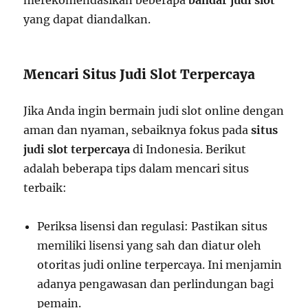
yang dapat diandalkan.
Mencari Situs Judi Slot Terpercaya
Jika Anda ingin bermain judi slot online dengan
aman dan nyaman, sebaiknya fokus pada
situs
judi slot terpercaya
di Indonesia. Berikut
adalah beberapa tips dalam mencari situs
terbaik:
Periksa lisensi dan regulasi: Pastikan situs
memiliki lisensi yang sah dan diatur oleh
otoritas judi online terpercaya. Ini menjamin
adanya pengawasan dan perlindungan bagi
pemain.