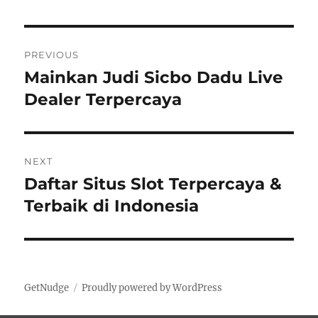
d
o
o
r
n
i
P
e
PREVIOUS
s
o
Mainkan Judi Sicbo Dadu Live
P
r
Dealer Terpercaya
s
e
t
v
i
n
NEXT
o
Daftar Situs Slot Terpercaya &
N
a
u
e
Terbaik di Indonesia
s
v
x
p
t
i
o
p
s
g
o
GetNudge
Proudly powered by WordPress
t
s
a
: