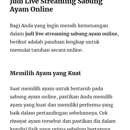
Judi Live Streaming Sabung
Ayam Online
Bagi Anda yang ingin meraih kemenangan
dalam
judi live streaming
sabung ayam online
,
berikut adalah panduan lengkap untuk
memulai taruhan secara online:
Memilih Ayam yang Kuat
Saat memilih ayam untuk bertaruh pada
sabung ayam online, pastikan Anda memilih
ayam yang kuat dan memiliki performa yang
baik dalam pertandingan sebelumnya. Cek
riwayat ayam tersebut dan pastikan dia dalam
kondisi fisik yang prima sebelum bertarung.