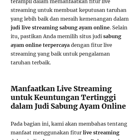
terampil dalam memanfaatkan fitur live
streaming untuk membuat keputusan taruhan
yang lebih baik dan meraih kemenangan dalam
judi live streaming sabung ayam online
. Selain
itu, pastikan Anda memilih situs judi
sabung
ayam online terpercaya
dengan fitur live
streaming yang baik untuk pengalaman
taruhan terbaik.
Manfaatkan Live Streaming
untuk Keuntungan Tertinggi
dalam Judi Sabung Ayam Online
Pada bagian ini, kami akan membahas tentang
manfaat menggunakan fitur
live streaming