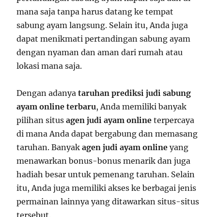
mana saja tanpa harus datang ke tempat
sabung ayam langsung. Selain itu, Anda juga
dapat menikmati pertandingan sabung ayam
dengan nyaman dan aman dari rumah atau
lokasi mana saja.
Dengan adanya
taruhan prediksi judi sabung
ayam online terbaru
, Anda memiliki banyak
pilihan situs
agen judi ayam online
terpercaya
di mana Anda dapat bergabung dan memasang
taruhan. Banyak
agen judi ayam online
yang
menawarkan bonus-bonus menarik dan juga
hadiah besar untuk pemenang taruhan. Selain
itu, Anda juga memiliki akses ke berbagai jenis
permainan lainnya yang ditawarkan situs-situs
tersebut.