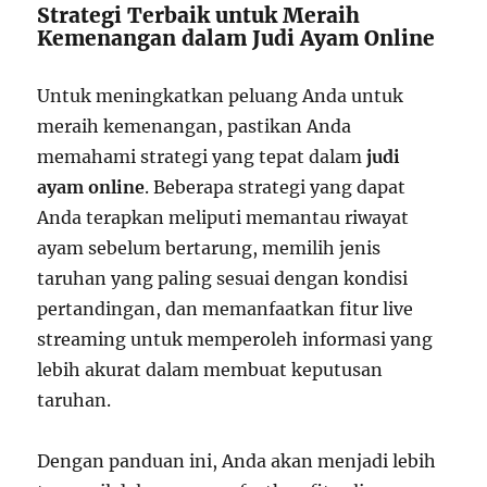
Strategi Terbaik untuk Meraih
Kemenangan dalam Judi Ayam Online
Untuk meningkatkan peluang Anda untuk
meraih kemenangan, pastikan Anda
memahami strategi yang tepat dalam
judi
ayam online
. Beberapa strategi yang dapat
Anda terapkan meliputi memantau riwayat
ayam sebelum bertarung, memilih jenis
taruhan yang paling sesuai dengan kondisi
pertandingan, dan memanfaatkan fitur live
streaming untuk memperoleh informasi yang
lebih akurat dalam membuat keputusan
taruhan.
Dengan panduan ini, Anda akan menjadi lebih