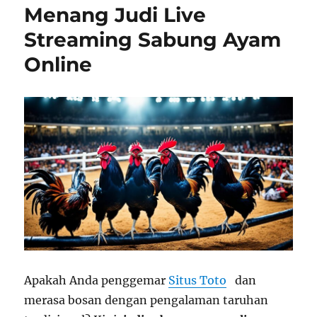
Menang Judi Live
Streaming Sabung Ayam
Online
Apakah Anda penggemar
Situs Toto
dan
merasa bosan dengan pengalaman taruhan