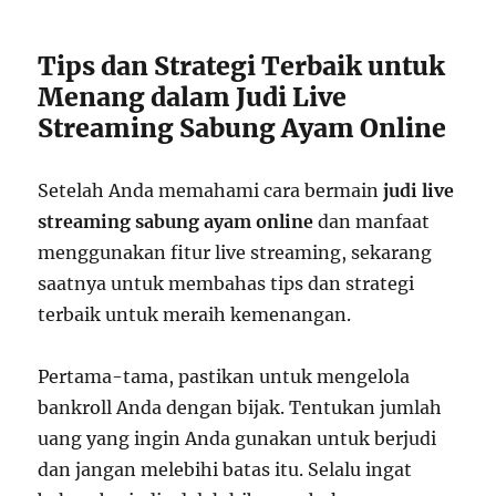
Tips dan Strategi Terbaik untuk
Menang dalam Judi Live
Streaming Sabung Ayam Online
Setelah Anda memahami cara bermain
judi live
streaming sabung ayam online
dan manfaat
menggunakan fitur live streaming, sekarang
saatnya untuk membahas tips dan strategi
terbaik untuk meraih kemenangan.
Pertama-tama, pastikan untuk mengelola
bankroll Anda dengan bijak. Tentukan jumlah
uang yang ingin Anda gunakan untuk berjudi
dan jangan melebihi batas itu. Selalu ingat