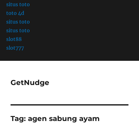
situs toto
toto 4d
situs toto
situs toto
slot88
slot777
GetNudge
Tag:
agen sabung ayam