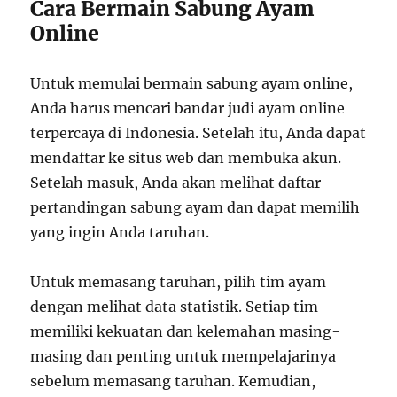
Cara Bermain Sabung Ayam
Online
Untuk memulai bermain sabung ayam online,
Anda harus mencari bandar judi ayam online
terpercaya di Indonesia. Setelah itu, Anda dapat
mendaftar ke situs web dan membuka akun.
Setelah masuk, Anda akan melihat daftar
pertandingan sabung ayam dan dapat memilih
yang ingin Anda taruhan.
Untuk memasang taruhan, pilih tim ayam
dengan melihat data statistik. Setiap tim
memiliki kekuatan dan kelemahan masing-
masing dan penting untuk mempelajarinya
sebelum memasang taruhan. Kemudian,