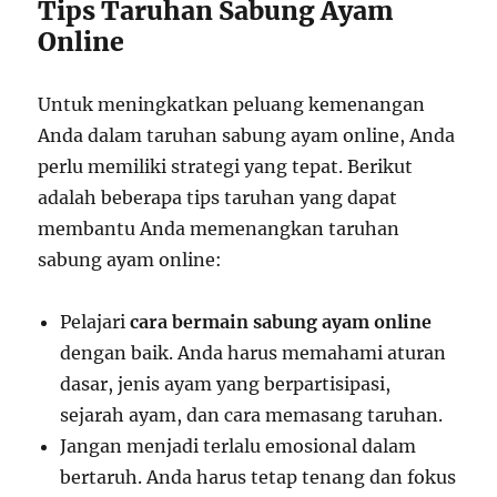
Tips Taruhan Sabung Ayam
Online
Untuk meningkatkan peluang kemenangan
Anda dalam taruhan sabung ayam online, Anda
perlu memiliki strategi yang tepat. Berikut
adalah beberapa tips taruhan yang dapat
membantu Anda memenangkan taruhan
sabung ayam online:
Pelajari
cara bermain sabung ayam online
dengan baik. Anda harus memahami aturan
dasar, jenis ayam yang berpartisipasi,
sejarah ayam, dan cara memasang taruhan.
Jangan menjadi terlalu emosional dalam
bertaruh. Anda harus tetap tenang dan fokus