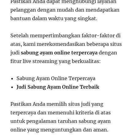
Pastikan Anda dapat menghubungi layanan
pelanggan dengan mudah dan mendapatkan
bantuan dalam waktu yang singkat.
Setelah mempertimbangkan faktor-faktor di
atas, kami merekomendasikan beberapa situs
judi
sabung ayam online terpercaya
dengan
fitur live streaming yang berkualitas:
Sabung Ayam Online Terpercaya
Judi Sabung Ayam Online Terbaik
Pastikan Anda memilih situs judi yang
terpercaya dan memenuhi kriteria di atas
untuk pengalaman taruhan sabung ayam
online yang menguntungkan dan aman.