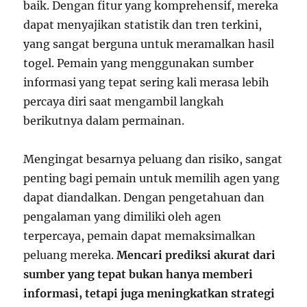
baik. Dengan fitur yang komprehensif, mereka
dapat menyajikan statistik dan tren terkini,
yang sangat berguna untuk meramalkan hasil
togel. Pemain yang menggunakan sumber
informasi yang tepat sering kali merasa lebih
percaya diri saat mengambil langkah
berikutnya dalam permainan.
Mengingat besarnya peluang dan risiko, sangat
penting bagi pemain untuk memilih agen yang
dapat diandalkan. Dengan pengetahuan dan
pengalaman yang dimiliki oleh agen
terpercaya, pemain dapat memaksimalkan
peluang mereka.
Mencari prediksi akurat dari
sumber yang tepat bukan hanya memberi
informasi, tetapi juga meningkatkan strategi