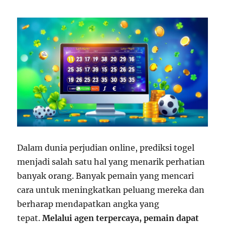
Dalam dunia perjudian online, prediksi togel
menjadi salah satu hal yang menarik perhatian
banyak orang. Banyak pemain yang mencari
cara untuk meningkatkan peluang mereka dan
berharap mendapatkan angka yang
tepat.
Melalui agen terpercaya, pemain dapat