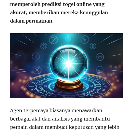
memperoleh prediksi togel online yang
akurat, memberikan mereka keunggulan
dalam permainan.
Agen terpercaya biasanya menawarkan
berbagai alat dan analisis yang membantu
pemain dalam membuat keputusan yang lebih