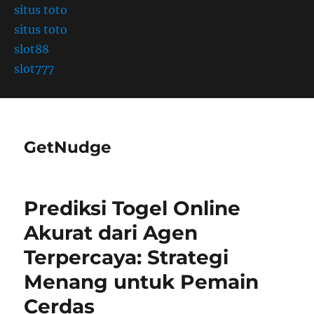
situs toto
situs toto
slot88
slot777
GetNudge
Prediksi Togel Online
Akurat dari Agen
Terpercaya: Strategi
Menang untuk Pemain
Cerdas