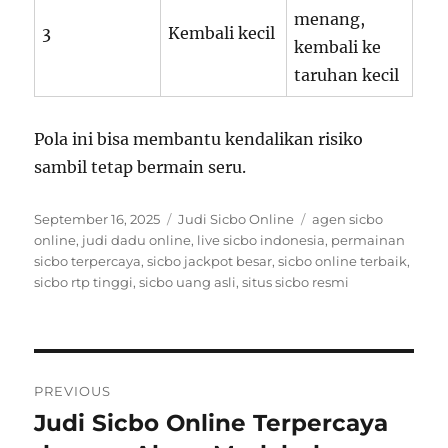
menang,
3
Kembali kecil
kembali ke
taruhan kecil
Pola ini bisa membantu kendalikan risiko
sambil tetap bermain seru.
P
C
T
September 16, 2025
Judi Sicbo Online
agen sicbo
o
a
a
online
,
judi dadu online
,
live sicbo indonesia
,
permainan
s
t
g
sicbo terpercaya
,
sicbo jackpot besar
,
sicbo online terbaik
,
t
e
s
sicbo rtp tinggi
,
sicbo uang asli
,
situs sicbo resmi
e
g
d
o
o
r
n
i
P
e
PREVIOUS
s
o
Judi Sicbo Online Terpercaya
P