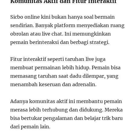
Komunitas Aktif dan Fitur Interaktif
Sicbo online kini bukan hanya soal bermain
sendirian. Banyak platform menyediakan ruang
obrolan atau live chat. Ini memungkinkan
pemain berinteraksi dan berbagi strategi.
Fitur interaktif seperti taruhan live juga
membuat permainan lebih hidup. Pemain bisa
memasang taruhan saat dadu dilempar, yang
menambah keseruan dan adrenalin.
Adanya komunitas aktif ini membantu pemain
merasa lebih terhubung dan didukung. Mereka
bisa bertukar pengalaman dan belajar trik baru
dari pemain lain.