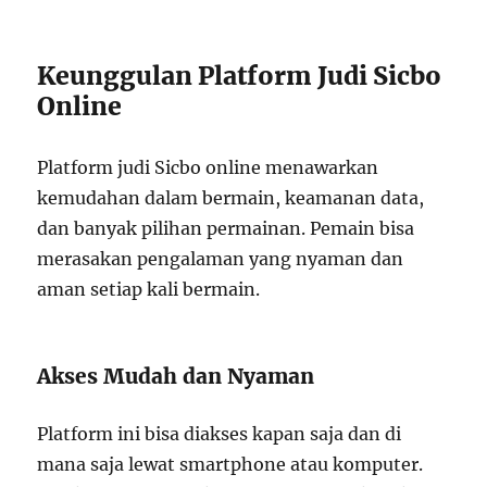
Keunggulan Platform Judi Sicbo
Online
Platform judi Sicbo online menawarkan
kemudahan dalam bermain, keamanan data,
dan banyak pilihan permainan. Pemain bisa
merasakan pengalaman yang nyaman dan
aman setiap kali bermain.
Akses Mudah dan Nyaman
Platform ini bisa diakses kapan saja dan di
mana saja lewat smartphone atau komputer.