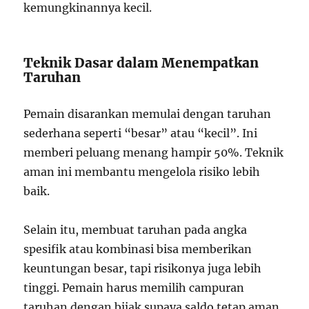
kemungkinannya kecil.
Teknik Dasar dalam Menempatkan
Taruhan
Pemain disarankan memulai dengan taruhan
sederhana seperti “besar” atau “kecil”. Ini
memberi peluang menang hampir 50%. Teknik
aman ini membantu mengelola risiko lebih
baik.
Selain itu, membuat taruhan pada angka
spesifik atau kombinasi bisa memberikan
keuntungan besar, tapi risikonya juga lebih
tinggi. Pemain harus memilih campuran
taruhan dengan bijak supaya saldo tetap aman