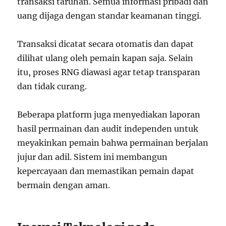
transaksi taruhan. Semua informasi pribadi dan
uang dijaga dengan standar keamanan tinggi.
Transaksi dicatat secara otomatis dan dapat
dilihat ulang oleh pemain kapan saja. Selain
itu, proses RNG diawasi agar tetap transparan
dan tidak curang.
Beberapa platform juga menyediakan laporan
hasil permainan dan audit independen untuk
meyakinkan pemain bahwa permainan berjalan
jujur dan adil. Sistem ini membangun
kepercayaan dan memastikan pemain dapat
bermain dengan aman.