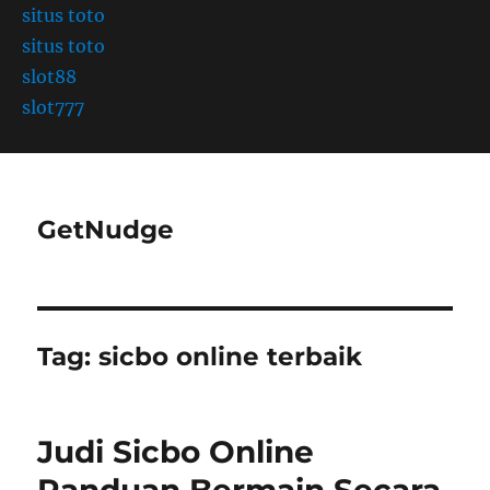
situs toto
situs toto
slot88
slot777
GetNudge
Tag:
sicbo online terbaik
Judi Sicbo Online