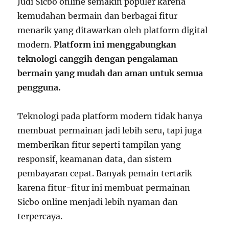
Judi Sicbo online semakin populer karena
kemudahan bermain dan berbagai fitur
menarik yang ditawarkan oleh platform digital
modern.
Platform ini menggabungkan
teknologi canggih dengan pengalaman
bermain yang mudah dan aman untuk semua
pengguna.
Teknologi pada platform modern tidak hanya
membuat permainan jadi lebih seru, tapi juga
memberikan fitur seperti tampilan yang
responsif, keamanan data, dan sistem
pembayaran cepat. Banyak pemain tertarik
karena fitur-fitur ini membuat permainan
Sicbo online menjadi lebih nyaman dan
terpercaya.