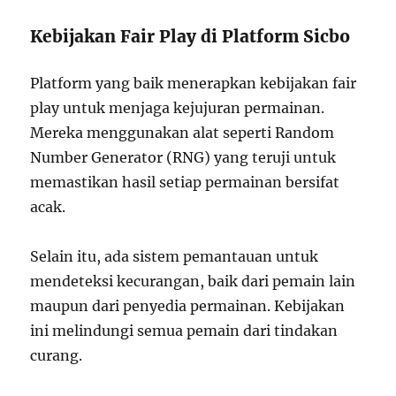
Kebijakan Fair Play di Platform Sicbo
Platform yang baik menerapkan kebijakan fair
play untuk menjaga kejujuran permainan.
Mereka menggunakan alat seperti Random
Number Generator (RNG) yang teruji untuk
memastikan hasil setiap permainan bersifat
acak.
Selain itu, ada sistem pemantauan untuk
mendeteksi kecurangan, baik dari pemain lain
maupun dari penyedia permainan. Kebijakan
ini melindungi semua pemain dari tindakan
curang.