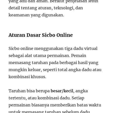
yang adil dan aman. Berikut penjelasan lebih
detail tentang aturan, teknologi, dan
keamanan yang digunakan.
Aturan Dasar Sicbo Online
Sicbo online menggunakan tiga dadu virtual
sebagai alat utama permainan. Pemain
memasang taruhan pada berbagai hasil yang
mungkin keluar, seperti total angka dadu atau
kombinasi khusus.
Taruhan bisa berupa
besar/kecil
, angka
tertentu, atau kombinasi dadu. Setiap
permainan biasanya memberikan batas waktu
untuk memasang taruhan sebelum dadu