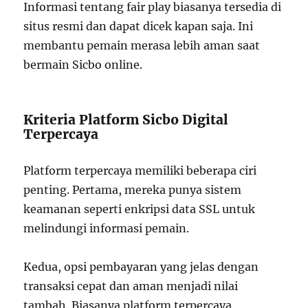
Informasi tentang fair play biasanya tersedia di
situs resmi dan dapat dicek kapan saja. Ini
membantu pemain merasa lebih aman saat
bermain Sicbo online.
Kriteria Platform Sicbo Digital
Terpercaya
Platform terpercaya memiliki beberapa ciri
penting. Pertama, mereka punya sistem
keamanan seperti enkripsi data SSL untuk
melindungi informasi pemain.
Kedua, opsi pembayaran yang jelas dengan
transaksi cepat dan aman menjadi nilai
tambah. Biasanya platform terpercaya