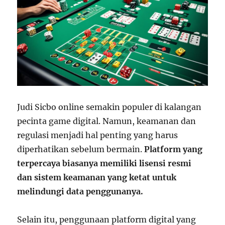
Judi Sicbo online semakin populer di kalangan
pecinta game digital. Namun, keamanan dan
regulasi menjadi hal penting yang harus
diperhatikan sebelum bermain.
Platform yang
terpercaya biasanya memiliki lisensi resmi
dan sistem keamanan yang ketat untuk
melindungi data penggunanya.
Selain itu, penggunaan platform digital yang