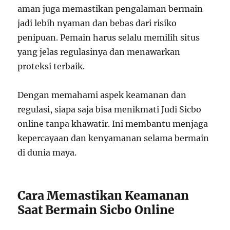
aman juga memastikan pengalaman bermain
jadi lebih nyaman dan bebas dari risiko
penipuan. Pemain harus selalu memilih situs
yang jelas regulasinya dan menawarkan
proteksi terbaik.
Dengan memahami aspek keamanan dan
regulasi, siapa saja bisa menikmati Judi Sicbo
online tanpa khawatir. Ini membantu menjaga
kepercayaan dan kenyamanan selama bermain
di dunia maya.
Cara Memastikan Keamanan
Saat Bermain Sicbo Online