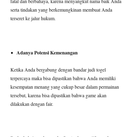
fatal dan berbahaya, karena menyangkut nama baik Anda
serta tindakan yang berkemungkinan membuat Anda
terseret ke jalur hukum.
Adanya Potensi Kemenangan
Ketika Anda bergabung dengan bandar judi togel
terpercaya maka bisa dipastikan bahwa Anda memiliki
kesempatan menang yang cukup besar dalam permainan
tersebut, karena bisa dipastikan bahwa game akan
dilakukan dengan fair.