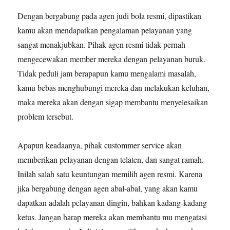
Dengan bergabung pada agen judi bola resmi, dipastikan
kamu akan mendapatkan pengalaman pelayanan yang
sangat menakjubkan. Pihak agen resmi tidak pernah
mengecewakan member mereka dengan pelayanan buruk.
Tidak peduli jam berapapun kamu mengalami masalah,
kamu bebas menghubungi mereka dan melakukan keluhan,
maka mereka akan dengan sigap membantu menyelesaikan
problem tersebut.
Apapun keadaanya, pihak custommer service akan
memberikan pelayanan dengan telaten, dan sangat ramah.
Inilah salah satu keuntungan memilih agen resmi. Karena
jika bergabung dengan agen abal-abal, yang akan kamu
dapatkan adalah pelayanan dingin, bahkan kadang-kadang
ketus. Jangan harap mereka akan membantu mu mengatasi