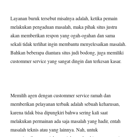
Layanan buruk tersebut misalnya adalah, ketika pemain
melakukan pengaduan masalah, maka pihak situs justru
akan memberikan respon yang ogah-ogahan dan sama
sekali tidak terlihat ingin membantu menyelesaikan masalah.
Bahkan beberapa diantara situs judi bodong, juga memiliki
custommer service yang sangat dingin dan terkesan kasar.
Memilih agen dengan custommer service ramah dan
memberikan pelayanan terbaik adalah sebuah keharusan,
karena tidak bisa dipungkiri bahwa sering kali saat
melakukan permainan ada saja masalah yang hadir, entah
masalah teknis atau yang lainnya. Nah, untuk