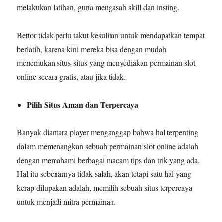
melakukan latihan, guna mengasah skill dan insting.
Bettor tidak perlu takut kesulitan untuk mendapatkan tempat
berlatih, karena kini mereka bisa dengan mudah
menemukan situs-situs yang menyediakan permainan slot
online secara gratis, atau jika tidak.
Pilih Situs Aman dan Terpercaya
Banyak diantara player menganggap bahwa hal terpenting
dalam memenangkan sebuah permainan slot online adalah
dengan memahami berbagai macam tips dan trik yang ada.
Hal itu sebenarnya tidak salah, akan tetapi satu hal yang
kerap dilupakan adalah, memilih sebuah situs terpercaya
untuk menjadi mitra permainan.