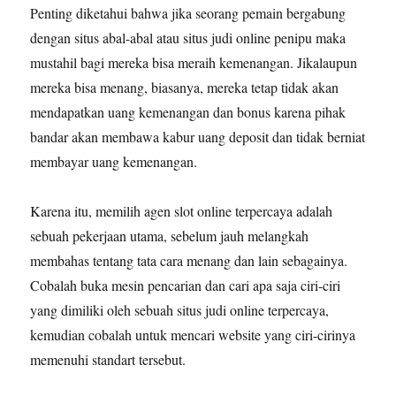
Penting diketahui bahwa jika seorang pemain bergabung
dengan situs abal-abal atau situs judi online penipu maka
mustahil bagi mereka bisa meraih kemenangan. Jikalaupun
mereka bisa menang, biasanya, mereka tetap tidak akan
mendapatkan uang kemenangan dan bonus karena pihak
bandar akan membawa kabur uang deposit dan tidak berniat
membayar uang kemenangan.
Karena itu, memilih agen slot online terpercaya adalah
sebuah pekerjaan utama, sebelum jauh melangkah
membahas tentang tata cara menang dan lain sebagainya.
Cobalah buka mesin pencarian dan cari apa saja ciri-ciri
yang dimiliki oleh sebuah situs judi online terpercaya,
kemudian cobalah untuk mencari website yang ciri-cirinya
memenuhi standart tersebut.