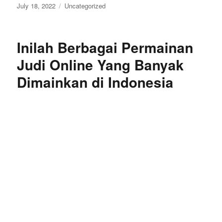
P
C
July 18, 2022
Uncategorized
o
a
s
t
t
e
Inilah Berbagai Permainan
e
g
d
o
Judi Online Yang Banyak
o
r
Dimainkan di Indonesia
n
i
e
s