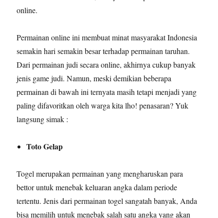
online.
Permainan online ini membuat minat masyarakat Indonesia
semakin hari semakin besar terhadap permainan taruhan.
Dari permainan judi secara online, akhirnya cukup banyak
jenis game judi. Namun, meski demikian beberapa
permainan di bawah ini ternyata masih tetapi menjadi yang
paling difavoritkan oleh warga kita lho! penasaran? Yuk
langsung simak :
Toto Gelap
Togel merupakan permainan yang mengharuskan para
bettor untuk menebak keluaran angka dalam periode
tertentu. Jenis dari permainan togel sangatah banyak, Anda
bisa memilih untuk menebak salah satu angka yang akan