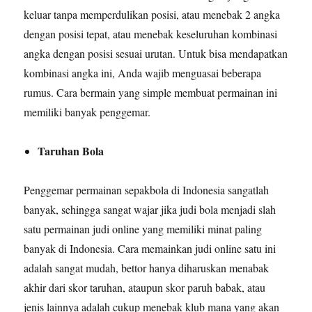
keluar tanpa memperdulikan posisi, atau menebak 2 angka
dengan posisi tepat, atau menebak keseluruhan kombinasi
angka dengan posisi sesuai urutan. Untuk bisa mendapatkan
kombinasi angka ini, Anda wajib menguasai beberapa
rumus. Cara bermain yang simple membuat permainan ini
memiliki banyak penggemar.
Taruhan Bola
Penggemar permainan sepakbola di Indonesia sangatlah
banyak, sehingga sangat wajar jika judi bola menjadi slah
satu permainan judi online yang memiliki minat paling
banyak di Indonesia. Cara memainkan judi online satu ini
adalah sangat mudah, bettor hanya diharuskan menabak
akhir dari skor taruhan, ataupun skor paruh babak, atau
jenis lainnya adalah cukup menebak klub mana yang akan