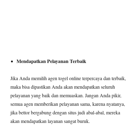
Mendapatkan Pelayanan Terbaik
Jika Anda memilih agen togel online terpercaya dan terbaik,
maka bisa dipastikan Anda akan mendapatkan seluruh
pelayanan yang baik dan memuaskan. Jangan Anda pikir,
semua agen memberikan pelayanan sama, karena nyatanya,
jika bettor bergabung dengan situs judi abal-abal, mereka
akan mendapatkan layanan sangat buruk.