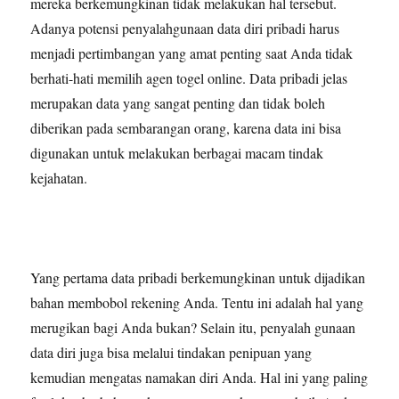
mereka berkemungkinan tidak melakukan hal tersebut.
Adanya potensi penyalahgunaan data diri pribadi harus
menjadi pertimbangan yang amat penting saat Anda tidak
berhati-hati memilih agen togel online. Data pribadi jelas
merupakan data yang sangat penting dan tidak boleh
diberikan pada sembarangan orang, karena data ini bisa
digunakan untuk melakukan berbagai macam tindak
kejahatan.
Yang pertama data pribadi berkemungkinan untuk dijadikan
bahan membobol rekening Anda. Tentu ini adalah hal yang
merugikan bagi Anda bukan? Selain itu, penyalah gunaan
data diri juga bisa melalui tindakan penipuan yang
kemudian mengatas namakan diri Anda. Hal ini yang paling