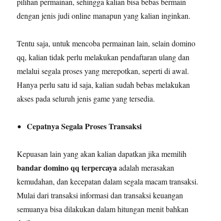
pilihan permainan, sehingga kalian bisa bebas bermain
dengan jenis judi online manapun yang kalian inginkan.
Tentu saja, untuk mencoba permainan lain, selain domino
qq, kalian tidak perlu melakukan pendaftaran ulang dan
melalui segala proses yang merepotkan, seperti di awal.
Hanya perlu satu id saja, kalian sudah bebas melakukan
akses pada seluruh jenis game yang tersedia.
Cepatnya Segala Proses Transaksi
Kepuasan lain yang akan kalian dapatkan jika memilih
bandar domino qq terpercaya
adalah merasakan
kemudahan, dan kecepatan dalam segala macam transaksi.
Mulai dari transaksi informasi dan transaksi keuangan
semuanya bisa dilakukan dalam hitungan menit bahkan