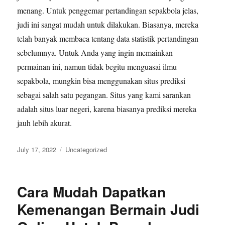
menang. Untuk penggemar pertandingan sepakbola jelas,
judi ini sangat mudah untuk dilakukan. Biasanya, mereka
telah banyak membaca tentang data statistik pertandingan
sebelumnya. Untuk Anda yang ingin memainkan
permainan ini, namun tidak begitu menguasai ilmu
sepakbola, mungkin bisa menggunakan situs prediksi
sebagai salah satu pegangan. Situs yang kami sarankan
adalah situs luar negeri, karena biasanya prediksi mereka
jauh lebih akurat.
P
C
July 17, 2022
Uncategorized
o
a
s
t
t
e
Cara Mudah Dapatkan
e
g
d
o
Kemenangan Bermain Judi
o
r
n
i