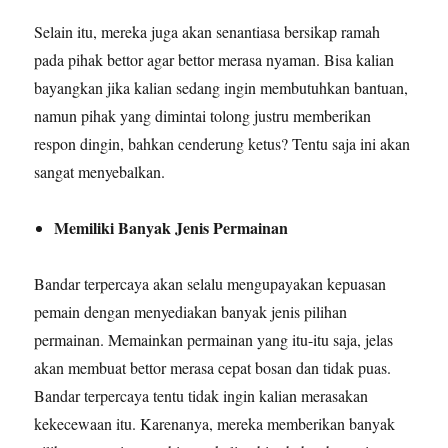
Selain itu, mereka juga akan senantiasa bersikap ramah
pada pihak bettor agar bettor merasa nyaman. Bisa kalian
bayangkan jika kalian sedang ingin membutuhkan bantuan,
namun pihak yang dimintai tolong justru memberikan
respon dingin, bahkan cenderung ketus? Tentu saja ini akan
sangat menyebalkan.
Memiliki Banyak Jenis Permainan
Bandar terpercaya akan selalu mengupayakan kepuasan
pemain dengan menyediakan banyak jenis pilihan
permainan. Memainkan permainan yang itu-itu saja, jelas
akan membuat bettor merasa cepat bosan dan tidak puas.
Bandar terpercaya tentu tidak ingin kalian merasakan
kekecewaan itu. Karenanya, mereka memberikan banyak