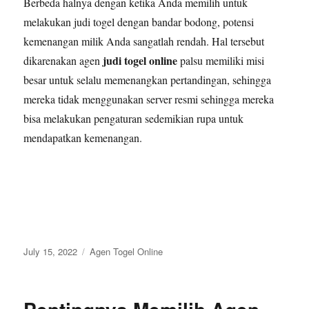
Berbeda halnya dengan ketika Anda memilih untuk
melakukan judi togel dengan bandar bodong, potensi
kemenangan milik Anda sangatlah rendah. Hal tersebut
judi togel online
dikarenakan agen
palsu memiliki misi
besar untuk selalu memenangkan pertandingan, sehingga
mereka tidak menggunakan server resmi sehingga mereka
bisa melakukan pengaturan sedemikian rupa untuk
mendapatkan kemenangan.
P
C
July 15, 2022
Agen Togel Online
o
a
s
t
t
e
e
g