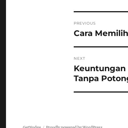
Post
PREVIOUS
navigation
Cara Memilih
Previous
post:
NEXT
Keuntungan 
Next
post:
Tanpa Poton
GetNudge
Proudly powered by WordPress