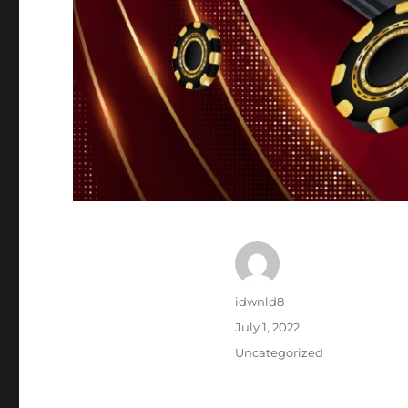
Author
idwnld8
Posted
July 1, 2022
on
Categories
Uncategorized