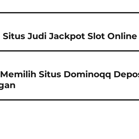
 Situs Judi Jackpot Slot Onlin
Memilih Situs Dominoqq Depos
gan