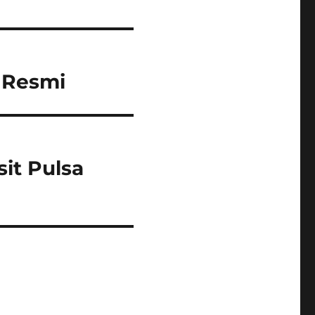
e Resmi
it Pulsa