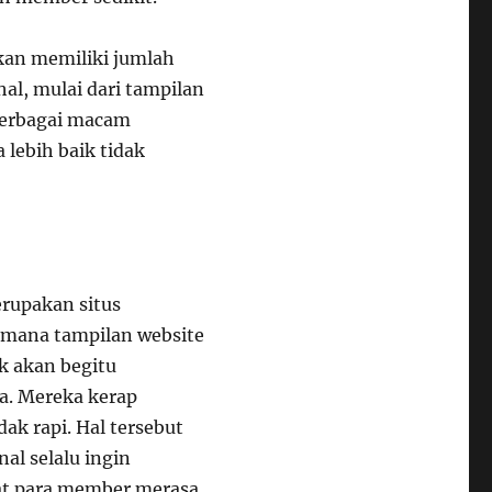
akan memiliki jumlah
al, mulai dari tampilan
berbagai macam
lebih baik tidak
erupakan situs
aimana tampilan website
ak akan begitu
a. Mereka kerap
ak rapi. Hal tersebut
al selalu ingin
at para member merasa