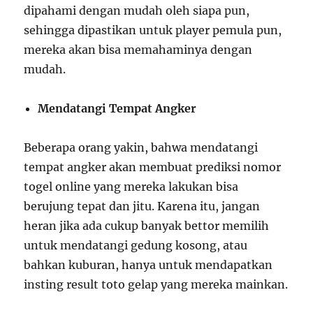
dipahami dengan mudah oleh siapa pun,
sehingga dipastikan untuk player pemula pun,
mereka akan bisa memahaminya dengan
mudah.
Mendatangi Tempat Angker
Beberapa orang yakin, bahwa mendatangi
tempat angker akan membuat prediksi nomor
togel online yang mereka lakukan bisa
berujung tepat dan jitu. Karena itu, jangan
heran jika ada cukup banyak bettor memilih
untuk mendatangi gedung kosong, atau
bahkan kuburan, hanya untuk mendapatkan
insting result toto gelap yang mereka mainkan.