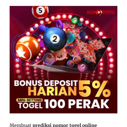
Membuat
prediksi nomor togel online