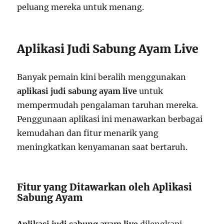
peluang mereka untuk menang.
Aplikasi Judi Sabung Ayam Live
Banyak pemain kini beralih menggunakan
aplikasi judi sabung ayam live
untuk
mempermudah pengalaman taruhan mereka.
Penggunaan aplikasi ini menawarkan berbagai
kemudahan dan fitur menarik yang
meningkatkan kenyamanan saat bertaruh.
Fitur yang Ditawarkan oleh Aplikasi
Sabung Ayam
Aplikasi judi sabung ayam live
dilengkapi