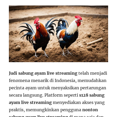
Judi sabung ayam live streaming
telah menjadi
fenomena menarik di Indonesia, memudahkan
pecinta ayam untuk menyaksikan pertarungan
secara langsung. Platform seperti
s128 sabung
ayam live streaming
menyediakan akses yang
praktis, memungkinkan pengguna
nonton
sabung ayam live streaming
di mana saja dan