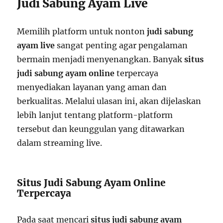
Judi Sabung Ayam Live
Memilih platform untuk nonton
judi sabung
ayam live
sangat penting agar pengalaman
bermain menjadi menyenangkan. Banyak
situs
judi sabung ayam online
terpercaya
menyediakan layanan yang aman dan
berkualitas. Melalui ulasan ini, akan dijelaskan
lebih lanjut tentang platform-platform
tersebut dan keunggulan yang ditawarkan
dalam streaming live.
Situs Judi Sabung Ayam Online
Terpercaya
Pada saat mencari
situs judi sabung ayam