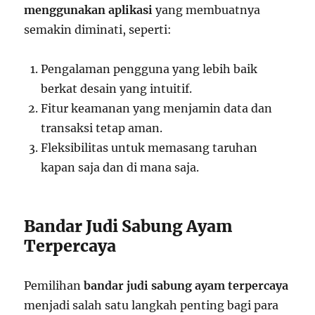
menggunakan aplikasi
yang membuatnya
semakin diminati, seperti:
Pengalaman pengguna yang lebih baik
berkat desain yang intuitif.
Fitur keamanan yang menjamin data dan
transaksi tetap aman.
Fleksibilitas untuk memasang taruhan
kapan saja dan di mana saja.
Bandar Judi Sabung Ayam
Terpercaya
Pemilihan
bandar judi sabung ayam terpercaya
menjadi salah satu langkah penting bagi para