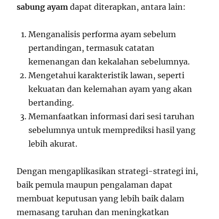
sabung ayam
dapat diterapkan, antara lain:
Menganalisis performa ayam sebelum
pertandingan, termasuk catatan
kemenangan dan kekalahan sebelumnya.
Mengetahui karakteristik lawan, seperti
kekuatan dan kelemahan ayam yang akan
bertanding.
Memanfaatkan informasi dari sesi taruhan
sebelumnya untuk memprediksi hasil yang
lebih akurat.
Dengan mengaplikasikan strategi-strategi ini,
baik pemula maupun pengalaman dapat
membuat keputusan yang lebih baik dalam
memasang taruhan dan meningkatkan