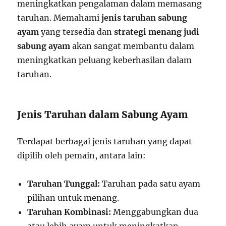
meningkatkan pengalaman dalam memasang
taruhan. Memahami
jenis taruhan sabung
ayam
yang tersedia dan
strategi menang judi
sabung ayam
akan sangat membantu dalam
meningkatkan peluang keberhasilan dalam
taruhan.
Jenis Taruhan dalam Sabung Ayam
Terdapat berbagai jenis taruhan yang dapat
dipilih oleh pemain, antara lain:
Taruhan Tunggal:
Taruhan pada satu ayam
pilihan untuk menang.
Taruhan Kombinasi:
Menggabungkan dua
atau lebih ayam untuk meningkatkan