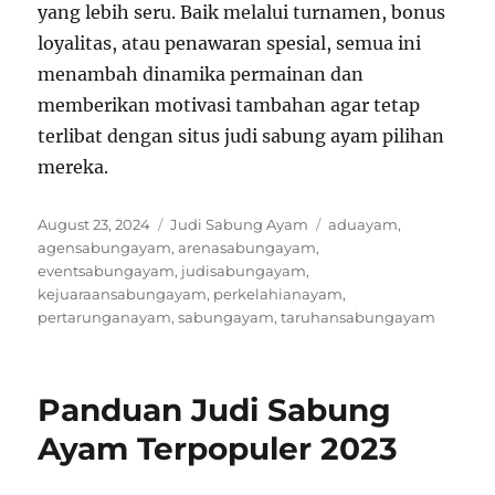
yang lebih seru. Baik melalui turnamen, bonus
loyalitas, atau penawaran spesial, semua ini
menambah dinamika permainan dan
memberikan motivasi tambahan agar tetap
terlibat dengan situs judi sabung ayam pilihan
mereka.
P
C
T
August 23, 2024
Judi Sabung Ayam
aduayam
,
o
a
a
agensabungayam
,
arenasabungayam
,
s
t
g
eventsabungayam
,
judisabungayam
,
t
e
s
kejuaraansabungayam
,
perkelahianayam
,
e
g
pertarunganayam
,
sabungayam
,
taruhansabungayam
d
o
o
r
n
i
Panduan Judi Sabung
e
s
Ayam Terpopuler 2023