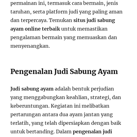
permainan ini, termasuk cara bermain, jenis
taruhan, serta platform judi yang paling aman
dan terpercaya. Temukan
situs judi sabung
ayam online terbaik
untuk memastikan
pengalaman bermain yang memuaskan dan
menyenangkan.
Pengenalan Judi Sabung Ayam
Judi sabung ayam
adalah bentuk perjudian
yang menggabungkan keahlian, strategi, dan
keberuntungan. Kegiatan ini melibatkan
pertarungan antara dua ayam jantan yang
terlatih, yang telah dipersiapkan dengan baik
untuk bertanding. Dalam
pengenalan judi