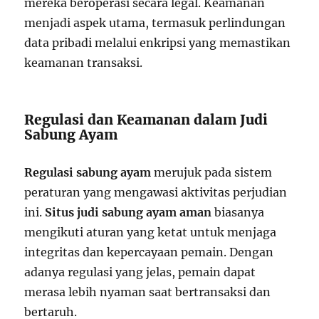
mereka beroperasi secara legal. Keamanan
menjadi aspek utama, termasuk perlindungan
data pribadi melalui enkripsi yang memastikan
keamanan transaksi.
Regulasi dan Keamanan dalam Judi
Sabung Ayam
Regulasi sabung ayam
merujuk pada sistem
peraturan yang mengawasi aktivitas perjudian
ini.
Situs judi sabung ayam aman
biasanya
mengikuti aturan yang ketat untuk menjaga
integritas dan kepercayaan pemain. Dengan
adanya regulasi yang jelas, pemain dapat
merasa lebih nyaman saat bertransaksi dan
bertaruh.