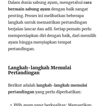
Dalam dunia sabung ayam, mengetahui
cara
bermain sabung ayam
dengan baik sangat
penting. Proses ini melibatkan beberapa
langkah untuk memastikan pertandingan
berjalan lancar dan adil. Setiap pemain perlu
mempersiapkan diri dengan baik, dari memilih
ayam hingga menyiapkan tempat
pertandingan.
Langkah-langkah Memulai
Pertandingan
Berikut adalah
langkah-langkah memulai
pertandingan
yang perlu diperhatikan:
Pilih ayam yang berkualitas: Memastikan