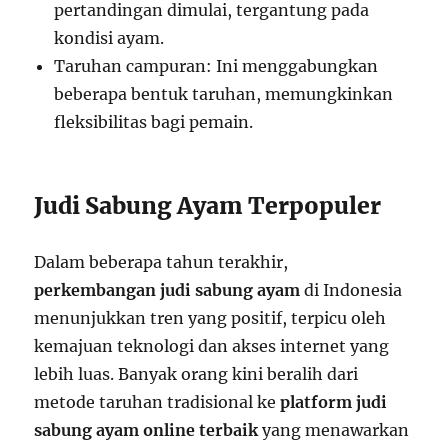
pertandingan dimulai, tergantung pada
kondisi ayam.
Taruhan campuran: Ini menggabungkan
beberapa bentuk taruhan, memungkinkan
fleksibilitas bagi pemain.
Judi Sabung Ayam Terpopuler
Dalam beberapa tahun terakhir,
perkembangan judi sabung ayam
di Indonesia
menunjukkan tren yang positif, terpicu oleh
kemajuan teknologi dan akses internet yang
lebih luas. Banyak orang kini beralih dari
metode taruhan tradisional ke
platform judi
sabung ayam online terbaik
yang menawarkan