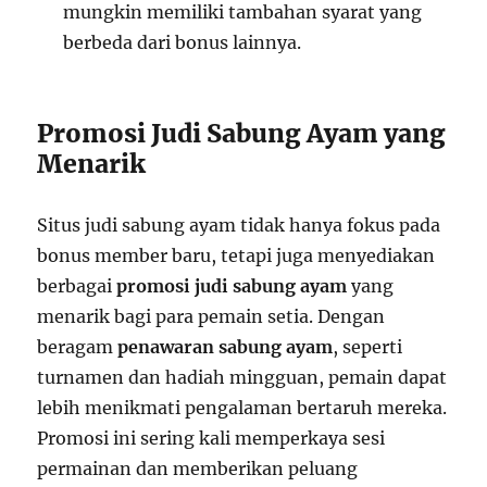
mungkin memiliki tambahan syarat yang
berbeda dari bonus lainnya.
Promosi Judi Sabung Ayam yang
Menarik
Situs judi sabung ayam tidak hanya fokus pada
bonus member baru, tetapi juga menyediakan
berbagai
promosi judi sabung ayam
yang
menarik bagi para pemain setia. Dengan
beragam
penawaran sabung ayam
, seperti
turnamen dan hadiah mingguan, pemain dapat
lebih menikmati pengalaman bertaruh mereka.
Promosi ini sering kali memperkaya sesi
permainan dan memberikan peluang