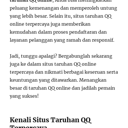
peluang kemenangan dan memperoleh untung
yang lebih besar. Selain itu, situs taruhan QQ
online terpercaya juga memberikan
kemudahan dalam proses pendaftaran dan
layanan pelanggan yang ramah dan responsif.
Jadi, tunggu apalagi? Bergabunglah sekarang
juga ke dalam situs taruhan QQ online
terpercaya dan nikmati berbagai keseruan serta
keuntungan yang ditawarkan. Menangkan
besar di taruhan QQ online dan jadilah pemain
yang sukses!
Kenali Situs Taruhan QQ
Terpercaya