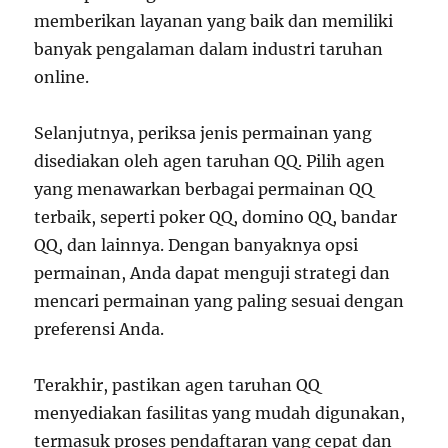
memberikan layanan yang baik dan memiliki
banyak pengalaman dalam industri taruhan
online.
Selanjutnya, periksa jenis permainan yang
disediakan oleh agen taruhan QQ. Pilih agen
yang menawarkan berbagai permainan QQ
terbaik, seperti poker QQ, domino QQ, bandar
QQ, dan lainnya. Dengan banyaknya opsi
permainan, Anda dapat menguji strategi dan
mencari permainan yang paling sesuai dengan
preferensi Anda.
Terakhir, pastikan agen taruhan QQ
menyediakan fasilitas yang mudah digunakan,
termasuk proses pendaftaran yang cepat dan