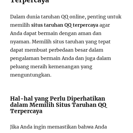
Dalam dunia taruhan QQ online, penting untuk
memilih
situs taruhan QQ terpercaya
agar
Anda dapat bermain dengan aman dan
nyaman. Memilih situs taruhan yang tepat
dapat membuat perbedaan besar dalam
pengalaman bermain Anda dan juga dalam
peluang meraih kemenangan yang
menguntungkan.
Hal-hal yang Perlu Diperhatikan
dalam Memilih Situs Taruhan QQ
Terpercaya
Jika Anda ingin memastikan bahwa Anda