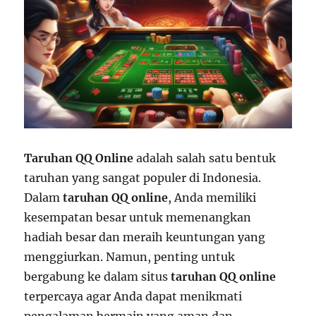
Taruhan QQ Online
adalah salah satu bentuk
taruhan yang sangat populer di Indonesia.
Dalam
taruhan QQ online
, Anda memiliki
kesempatan besar untuk memenangkan
hadiah besar dan meraih keuntungan yang
menggiurkan. Namun, penting untuk
bergabung ke dalam situs
taruhan QQ online
terpercaya agar Anda dapat menikmati
pengalaman bermain yang aman dan