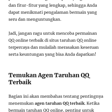
dan fitur-fitur yang lengkap, sehingga Anda
dapat menikmati pengalaman bermain yang
seru dan menguntungkan.
Jadi, jangan ragu untuk mencoba permainan
QQ online terbaik di situs taruhan QQ online
terpercaya dan mulailah merasakan keseruan
serta keuntungan yang bisa Anda dapatkan!
Temukan Agen Taruhan QQ
Terbaik
Bagian ini akan membahas tentang pentingnya
menemukan
agen taruhan QQ terbaik
. Ketika
bermain taruhan QQ online, penting untuk