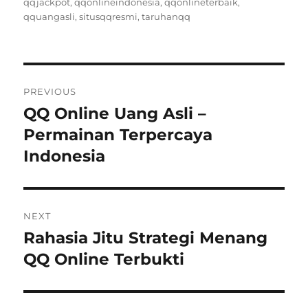
s
t
g
qqjackpot
,
qqonlineindonesia
,
qqonlineterbaik
,
t
e
s
qquangasli
,
situsqqresmi
,
taruhanqq
e
g
d
o
o
r
n
i
P
e
PREVIOUS
s
o
QQ Online Uang Asli –
P
r
Permainan Terpercaya
s
e
Indonesia
t
v
i
n
o
NEXT
a
u
Rahasia Jitu Strategi Menang
N
s
v
e
QQ Online Terbukti
p
x
i
o
t
s