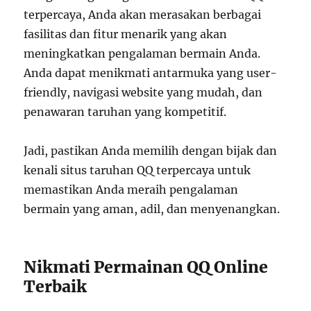
terpercaya, Anda akan merasakan berbagai
fasilitas dan fitur menarik yang akan
meningkatkan pengalaman bermain Anda.
Anda dapat menikmati antarmuka yang user-
friendly, navigasi website yang mudah, dan
penawaran taruhan yang kompetitif.
Jadi, pastikan Anda memilih dengan bijak dan
kenali situs taruhan QQ terpercaya untuk
memastikan Anda meraih pengalaman
bermain yang aman, adil, dan menyenangkan.
Nikmati Permainan QQ Online
Terbaik