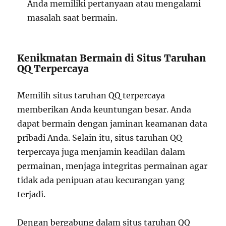
Anda memiliki pertanyaan atau mengalami
masalah saat bermain.
Kenikmatan Bermain di Situs Taruhan
QQ Terpercaya
Memilih situs taruhan QQ terpercaya
memberikan Anda keuntungan besar. Anda
dapat bermain dengan jaminan keamanan data
pribadi Anda. Selain itu, situs taruhan QQ
terpercaya juga menjamin keadilan dalam
permainan, menjaga integritas permainan agar
tidak ada penipuan atau kecurangan yang
terjadi.
Dengan bergabung dalam situs taruhan QQ