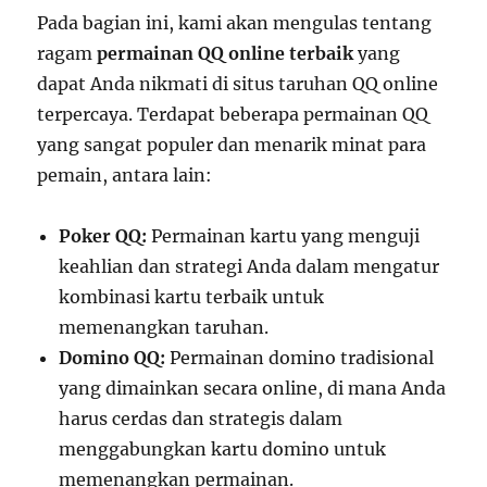
Pada bagian ini, kami akan mengulas tentang
ragam
permainan QQ online terbaik
yang
dapat Anda nikmati di situs taruhan QQ online
terpercaya. Terdapat beberapa permainan QQ
yang sangat populer dan menarik minat para
pemain, antara lain:
Poker QQ:
Permainan kartu yang menguji
keahlian dan strategi Anda dalam mengatur
kombinasi kartu terbaik untuk
memenangkan taruhan.
Domino QQ:
Permainan domino tradisional
yang dimainkan secara online, di mana Anda
harus cerdas dan strategis dalam
menggabungkan kartu domino untuk
memenangkan permainan.