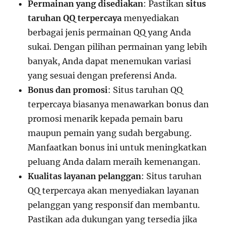
Permainan yang disediakan
: Pastikan
situs
taruhan QQ terpercaya
menyediakan
berbagai jenis permainan QQ yang Anda
sukai. Dengan pilihan permainan yang lebih
banyak, Anda dapat menemukan variasi
yang sesuai dengan preferensi Anda.
Bonus dan promosi
: Situs taruhan QQ
terpercaya biasanya menawarkan bonus dan
promosi menarik kepada pemain baru
maupun pemain yang sudah bergabung.
Manfaatkan bonus ini untuk meningkatkan
peluang Anda dalam meraih kemenangan.
Kualitas layanan pelanggan
: Situs taruhan
QQ terpercaya akan menyediakan layanan
pelanggan yang responsif dan membantu.
Pastikan ada dukungan yang tersedia jika