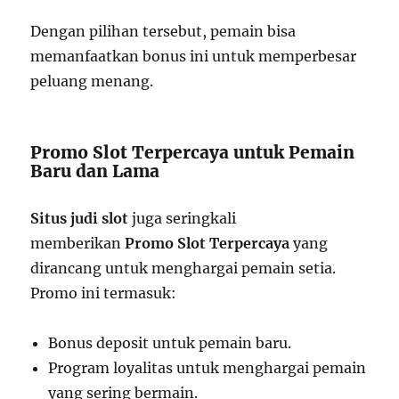
Dengan pilihan tersebut, pemain bisa
memanfaatkan bonus ini untuk memperbesar
peluang menang.
Promo Slot Terpercaya untuk Pemain
Baru dan Lama
Situs judi slot
juga seringkali
memberikan
Promo Slot Terpercaya
yang
dirancang untuk menghargai pemain setia.
Promo ini termasuk:
Bonus deposit untuk pemain baru.
Program loyalitas untuk menghargai pemain
yang sering bermain.