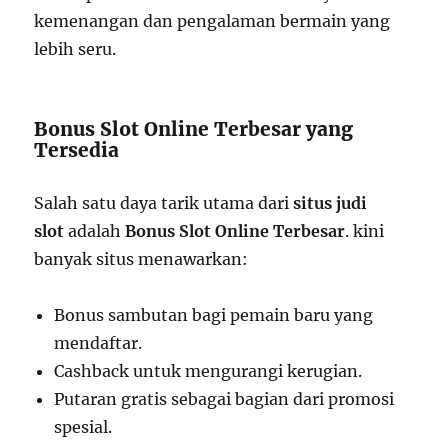
kemenangan dan pengalaman bermain yang
lebih seru.
Bonus Slot Online Terbesar yang
Tersedia
Salah satu daya tarik utama dari
situs judi
slot
adalah
Bonus Slot Online Terbesar
. kini
banyak situs menawarkan:
Bonus sambutan bagi pemain baru yang
mendaftar.
Cashback untuk mengurangi kerugian.
Putaran gratis sebagai bagian dari promosi
spesial.