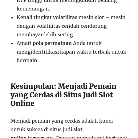
kemenangan.
Kenali tingkat volatilitas mesin slot – mesin
dengan volatilitas rendah cenderung
membayar lebih sering.
Amati
pola permainan
Anda untuk
mengidentifikasi kapan waktu terbaik untuk
bermain.
Kesimpulan: Menjadi Pemain
yang Cerdas di Situs Judi Slot
Online
Menjadi pemain yang cerdas adalah kunci
untuk sukses di situs judi
slot
online
terpercaya. Dengan memahami berbagai