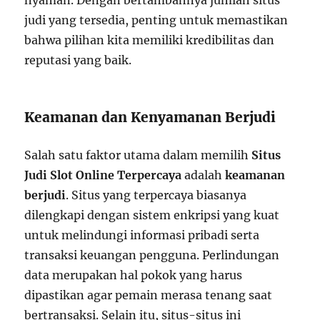
judi yang tersedia, penting untuk memastikan
bahwa pilihan kita memiliki kredibilitas dan
reputasi yang baik.
Keamanan dan Kenyamanan Berjudi
Salah satu faktor utama dalam memilih
Situs
Judi Slot Online Terpercaya
adalah
keamanan
berjudi
. Situs yang terpercaya biasanya
dilengkapi dengan sistem enkripsi yang kuat
untuk melindungi informasi pribadi serta
transaksi keuangan pengguna. Perlindungan
data merupakan hal pokok yang harus
dipastikan agar pemain merasa tenang saat
bertransaksi. Selain itu, situs-situs ini