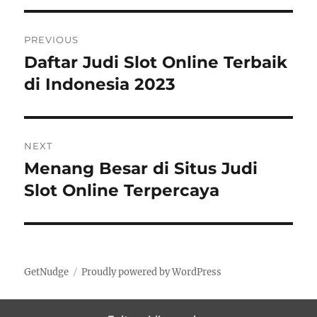
d
o
o
r
P
n
i
PREVIOUS
e
o
Daftar Judi Slot Online Terbaik
P
s
r
di Indonesia 2023
s
e
t
v
i
n
NEXT
o
Menang Besar di Situs Judi
N
a
u
e
Slot Online Terpercaya
s
v
x
p
t
i
o
p
s
g
o
GetNudge
Proudly powered by WordPress
t
s
a
:
t