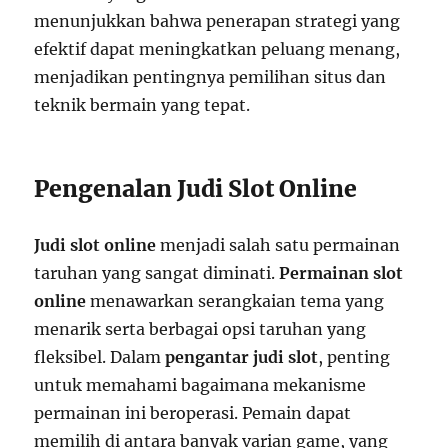
menunjukkan bahwa penerapan strategi yang
efektif dapat meningkatkan peluang menang,
menjadikan pentingnya pemilihan situs dan
teknik bermain yang tepat.
Pengenalan Judi Slot Online
Judi slot online
menjadi salah satu permainan
taruhan yang sangat diminati.
Permainan slot
online
menawarkan serangkaian tema yang
menarik serta berbagai opsi taruhan yang
fleksibel. Dalam
pengantar judi slot
, penting
untuk memahami bagaimana mekanisme
permainan ini beroperasi. Pemain dapat
memilih di antara banyak varian game, yang