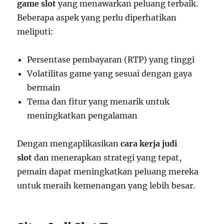
game slot
yang menawarkan peluang terbaik.
Beberapa aspek yang perlu diperhatikan
meliputi:
Persentase pembayaran (RTP) yang tinggi
Volatilitas game yang sesuai dengan gaya
bermain
Tema dan fitur yang menarik untuk
meningkatkan pengalaman
Dengan mengaplikasikan
cara kerja judi
slot
dan menerapkan strategi yang tepat,
pemain dapat meningkatkan peluang mereka
untuk meraih kemenangan yang lebih besar.