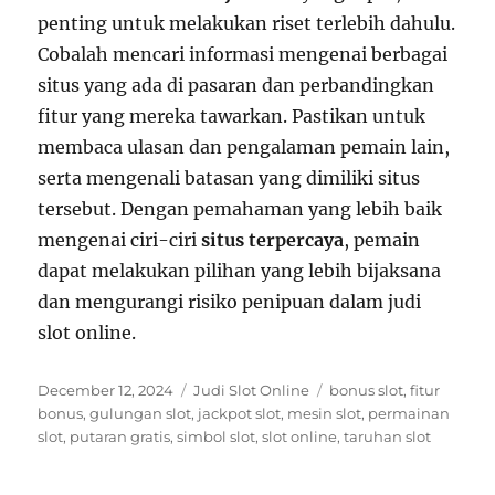
penting untuk melakukan riset terlebih dahulu.
Cobalah mencari informasi mengenai berbagai
situs yang ada di pasaran dan perbandingkan
fitur yang mereka tawarkan. Pastikan untuk
membaca ulasan dan pengalaman pemain lain,
serta mengenali batasan yang dimiliki situs
tersebut. Dengan pemahaman yang lebih baik
mengenai ciri-ciri
situs terpercaya
, pemain
dapat melakukan pilihan yang lebih bijaksana
dan mengurangi risiko penipuan dalam judi
slot online.
P
C
T
December 12, 2024
Judi Slot Online
bonus slot
,
fitur
o
a
a
bonus
,
gulungan slot
,
jackpot slot
,
mesin slot
,
permainan
s
t
g
slot
,
putaran gratis
,
simbol slot
,
slot online
,
taruhan slot
t
e
s
e
g