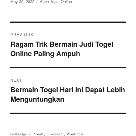
P
C
May 30, 2022
Agen Togel Online
o
a
s
t
t
e
e
P
g
d
o
PREVIOUS
o
o
r
Ragam Trik Bermain Judi Togel
P
n
i
Online Paling Ampuh
r
s
e
s
e
t
v
i
n
NEXT
o
Bermain Togel Hari Ini Dapat Lebih
N
a
u
Menguntungkan
e
s
v
x
p
t
i
o
p
s
g
o
GetNudge
Proudly powered by WordPress