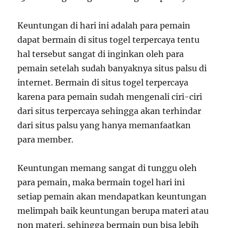
Keuntungan di hari ini adalah para pemain
dapat bermain di situs togel terpercaya tentu
hal tersebut sangat di inginkan oleh para
pemain setelah sudah banyaknya situs palsu di
internet. Bermain di situs togel terpercaya
karena para pemain sudah mengenali ciri-ciri
dari situs terpercaya sehingga akan terhindar
dari situs palsu yang hanya memanfaatkan
para member.
Keuntungan memang sangat di tunggu oleh
para pemain, maka bermain togel hari ini
setiap pemain akan mendapatkan keuntungan
melimpah baik keuntungan berupa materi atau
non materi, sehingga bermain pun bisa lebih