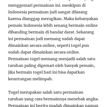
menggemari permainan ini. meskipun di
Indonesia permainan judi sangat dilarang
karena dianggap merugikan. Maka kebanyakan
pemain Indonesia lebih senang bermain online
dibanding bermain di bandar darat. Sekarang
ini permainan judi memang sudah dapat
dimainkan secara online, seperti togel pun
sudah dapat dimainkan secara online.
Permainan togel memang menjadii salah satu
taruhan paling digemari oleh banyak pemain,
jika bermain togel hari ini bisa dapatkan
keuntungan melimpah.
Togel merupakan salah satu permainan
taruhan yang cara bermainnya menebak angka.
Permainan ini begitu mudah dimainkan namun