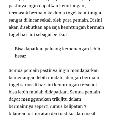
pastinya ingin dapatkan keuntungan,
termasuk bermain ke dunia togel keuntungan
sangat di incar sekali oleh para pemain. Disini
akan disebutkan apa saja keuntungan bermain
togel hari ini sebagai berikut :
Bisa dapatkan peluang kemenangan lebih
besar
Semua pemain pastinya ingin mendapatkan
kemenangan lebih mudah, dengan bermain
togel serius di hari ini keuntungan tersebut
bisa lebih mudah didapatkan. Semua pemain
dapat menggunakan trik jitu dalam
bermainnya seperti rumus kelipatan 7,
bilangan prima atau dari pediksi dan masih