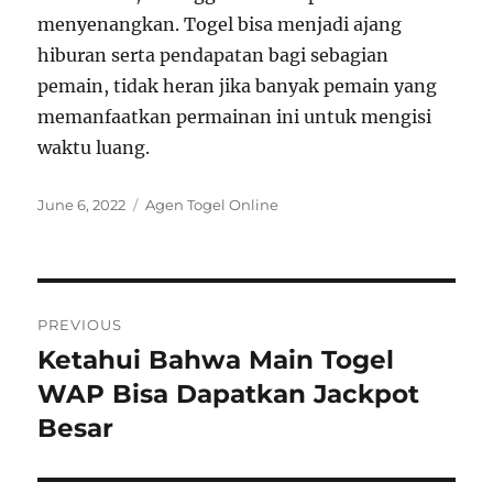
menyenangkan. Togel bisa menjadi ajang
hiburan serta pendapatan bagi sebagian
pemain, tidak heran jika banyak pemain yang
memanfaatkan permainan ini untuk mengisi
waktu luang.
P
C
June 6, 2022
Agen Togel Online
o
a
s
t
t
e
e
g
P
d
o
PREVIOUS
o
r
o
Ketahui Bahwa Main Togel
P
n
i
r
WAP Bisa Dapatkan Jackpot
e
s
s
e
Besar
t
v
i
n