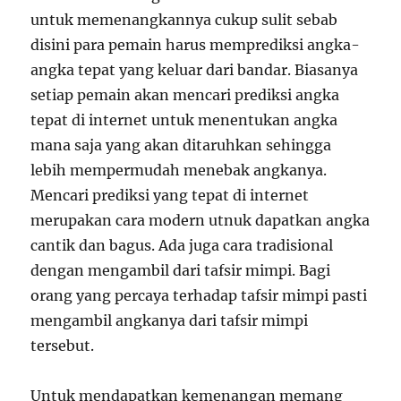
untuk memenangkannya cukup sulit sebab
disini para pemain harus memprediksi angka-
angka tepat yang keluar dari bandar. Biasanya
setiap pemain akan mencari prediksi angka
tepat di internet untuk menentukan angka
mana saja yang akan ditaruhkan sehingga
lebih mempermudah menebak angkanya.
Mencari prediksi yang tepat di internet
merupakan cara modern utnuk dapatkan angka
cantik dan bagus. Ada juga cara tradisional
dengan mengambil dari tafsir mimpi. Bagi
orang yang percaya terhadap tafsir mimpi pasti
mengambil angkanya dari tafsir mimpi
tersebut.
Untuk mendapatkan kemenangan memang