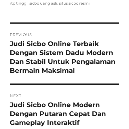
t
e
s
rtp tinggi
,
sicbo uang asli
,
situs sicbo resmi
e
g
d
o
o
r
n
i
P
e
PREVIOUS
s
o
Judi Sicbo Online Terbaik
P
r
Dengan Sistem Dadu Modern
s
e
Dan Stabil Untuk Pengalaman
t
v
Bermain Maksimal
i
n
o
a
u
NEXT
s
v
Judi Sicbo Online Modern
N
p
i
e
Dengan Putaran Cepat Dan
o
x
Gameplay Interaktif
s
g
t