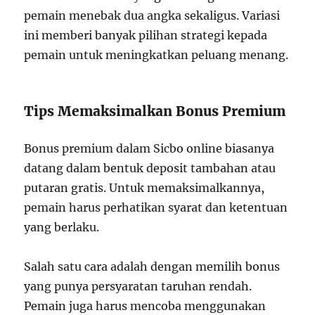
pemain menebak dua angka sekaligus. Variasi
ini memberi banyak pilihan strategi kepada
pemain untuk meningkatkan peluang menang.
Tips Memaksimalkan Bonus Premium
Bonus premium dalam Sicbo online biasanya
datang dalam bentuk deposit tambahan atau
putaran gratis. Untuk memaksimalkannya,
pemain harus perhatikan syarat dan ketentuan
yang berlaku.
Salah satu cara adalah dengan memilih bonus
yang punya persyaratan taruhan rendah.
Pemain juga harus mencoba menggunakan