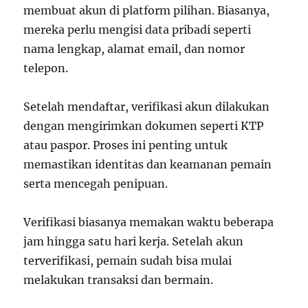
membuat akun di platform pilihan. Biasanya,
mereka perlu mengisi data pribadi seperti
nama lengkap, alamat email, dan nomor
telepon.
Setelah mendaftar, verifikasi akun dilakukan
dengan mengirimkan dokumen seperti KTP
atau paspor. Proses ini penting untuk
memastikan identitas dan keamanan pemain
serta mencegah penipuan.
Verifikasi biasanya memakan waktu beberapa
jam hingga satu hari kerja. Setelah akun
terverifikasi, pemain sudah bisa mulai
melakukan transaksi dan bermain.