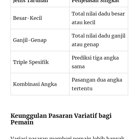
Jenis Taruhan
Penjelasan Singkat
Total nilai dadu besar
Besar-Kecil
atau kecil
Total nilai dadu ganjil
Ganjil-Genap
atau genap
Prediksi tiga angka
Triple Spesifik
sama
Pasangan dua angka
Kombinasi Angka
tertentu
Keunggulan Pasaran Variatif bagi
Pemain
Variasi pasaran memberi pemain lebih banyak