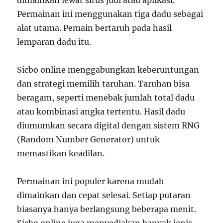
Permainan ini menggunakan tiga dadu sebagai
alat utama. Pemain bertaruh pada hasil
lemparan dadu itu.
Sicbo online menggabungkan keberuntungan
dan strategi memilih taruhan. Taruhan bisa
beragam, seperti menebak jumlah total dadu
atau kombinasi angka tertentu. Hasil dadu
diumumkan secara digital dengan sistem RNG
(Random Number Generator) untuk
memastikan keadilan.
Permainan ini populer karena mudah
dimainkan dan cepat selesai. Setiap putaran
biasanya hanya berlangsung beberapa menit.
Sicbo online juga menyediakan banyak jenis