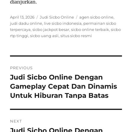
dianjurkan.
P
C
T
April 13, 2026
Judi Sicbo Online
agen sicbo online
,
o
a
a
judi dadu online
,
live sicbo indonesia
,
permainan sicbo
s
t
g
terpercaya
,
sicbo jackpot besar
,
sicbo online terbaik
,
sicbo
t
e
s
rtp tinggi
,
sicbo uang asli
,
situs sicbo resmi
e
g
d
o
o
r
n
i
P
e
PREVIOUS
s
o
Judi Sicbo Online Dengan
P
r
Gameplay Cepat Dan Dinamis
s
e
Untuk Hiburan Tanpa Batas
t
v
i
n
o
NEXT
a
u
Judi Sicbo Online Dengan
N