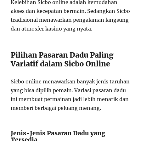
Kelebihan Sicbo online adalah kemudahan
akses dan kecepatan bermain. Sedangkan Sicbo
tradisional menawarkan pengalaman langsung
dan atmosfer kasino yang nyata.
Pilihan Pasaran Dadu Paling
Variatif dalam Sicbo Online
Sicbo online menawarkan banyak jenis taruhan
yang bisa dipilih pemain. Variasi pasaran dadu
ini membuat permainan jadi lebih menarik dan
memberi berbagai peluang menang.
Jenis-Jenis Pasaran Dadu yang
Tersedia