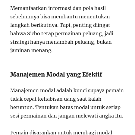
Memanfaatkan informasi dan pola hasil
sebelumnya bisa membantu menentukan
langkah berikutnya. Tapi, penting diingat
bahwa Sicbo tetap permainan peluang, jadi
strategi hanya menambah peluang, bukan
jaminan menang.
Manajemen Modal yang Efektif
Manajemen modal adalah kunci supaya pemain
tidak cepat kehabisan uang saat kalah
beruntun. Tentukan batas modal untuk setiap
sesi permainan dan jangan melewati angka itu.
Pemain disarankan untuk membagi modal