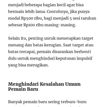
menjadi beberapa bagian kecil agar bisa
bermain lebih lama. Contohnya, jika punya
modal Rp500 ribu, bagi menjadi 5 sesi taruhan
sebesar Rp100 ribu masing-masing.
Selain itu, penting untuk menetapkan target
menang dan batas kerugian. Saat target atau
batas tercapai, pemain disarankan berhenti
dulu untuk menghindari keputusan impulsif
yang bisa merugikan.
Menghindari Kesalahan Umum
Pemain Baru
Banyak pemain baru sering terburu-buru