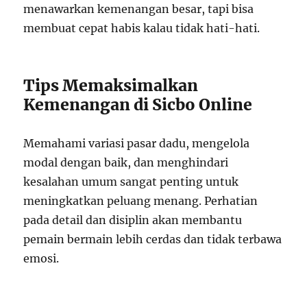
menawarkan kemenangan besar, tapi bisa
membuat cepat habis kalau tidak hati-hati.
Tips Memaksimalkan
Kemenangan di Sicbo Online
Memahami variasi pasar dadu, mengelola
modal dengan baik, dan menghindari
kesalahan umum sangat penting untuk
meningkatkan peluang menang. Perhatian
pada detail dan disiplin akan membantu
pemain bermain lebih cerdas dan tidak terbawa
emosi.