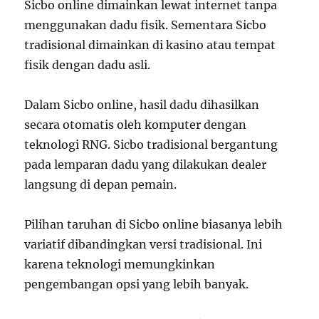
Sicbo online dimainkan lewat internet tanpa
menggunakan dadu fisik. Sementara Sicbo
tradisional dimainkan di kasino atau tempat
fisik dengan dadu asli.
Dalam Sicbo online, hasil dadu dihasilkan
secara otomatis oleh komputer dengan
teknologi RNG. Sicbo tradisional bergantung
pada lemparan dadu yang dilakukan dealer
langsung di depan pemain.
Pilihan taruhan di Sicbo online biasanya lebih
variatif dibandingkan versi tradisional. Ini
karena teknologi memungkinkan
pengembangan opsi yang lebih banyak.