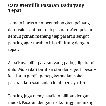
Cara Memilih Pasaran Dadu yang
Tepat
Pemain harus mempertimbangkan peluang
dan risiko saat memilih pasaran. Mempelajari
kemungkinan menang tiap pasaran sangat
penting agar taruhan bisa dihitung dengan
tepat.
Sebaiknya pilih pasaran yang paling dipahami
dulu. Mulai dari taruhan standar seperti besar-
kecil atau ganjil-genap, kemudian coba
pasaran lain saat sudah lebih percaya diri.
Penting juga menyesuaikan pilihan dengan
modal. Pasaran dengan risiko tinggi memang