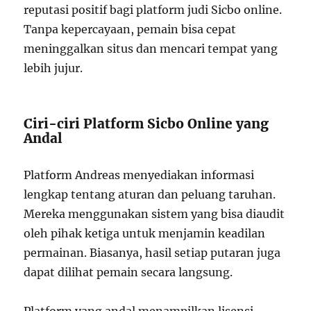
reputasi positif bagi platform judi Sicbo online.
Tanpa kepercayaan, pemain bisa cepat
meninggalkan situs dan mencari tempat yang
lebih jujur.
Ciri-ciri Platform Sicbo Online yang
Andal
Platform Andreas menyediakan informasi
lengkap tentang aturan dan peluang taruhan.
Mereka menggunakan sistem yang bisa diaudit
oleh pihak ketiga untuk menjamin keadilan
permainan. Biasanya, hasil setiap putaran juga
dapat dilihat pemain secara langsung.
Platform yang andal menampilkan lisensi