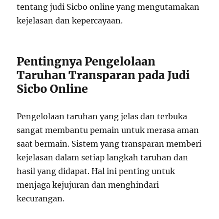
tentang judi Sicbo online yang mengutamakan
kejelasan dan kepercayaan.
Pentingnya Pengelolaan
Taruhan Transparan pada Judi
Sicbo Online
Pengelolaan taruhan yang jelas dan terbuka
sangat membantu pemain untuk merasa aman
saat bermain. Sistem yang transparan memberi
kejelasan dalam setiap langkah taruhan dan
hasil yang didapat. Hal ini penting untuk
menjaga kejujuran dan menghindari
kecurangan.