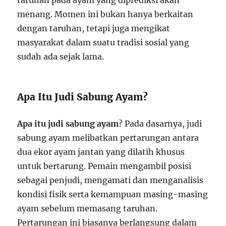
menang. Momen ini bukan hanya berkaitan
dengan taruhan, tetapi juga mengikat
masyarakat dalam suatu tradisi sosial yang
sudah ada sejak lama.
Apa Itu Judi Sabung Ayam?
Apa itu judi sabung ayam
? Pada dasarnya, judi
sabung ayam melibatkan pertarungan antara
dua ekor ayam jantan yang dilatih khusus
untuk bertarung. Pemain mengambil posisi
sebagai penjudi, mengamati dan menganalisis
kondisi fisik serta kemampuan masing-masing
ayam sebelum memasang taruhan.
Pertarungan ini biasanya berlangsung dalam