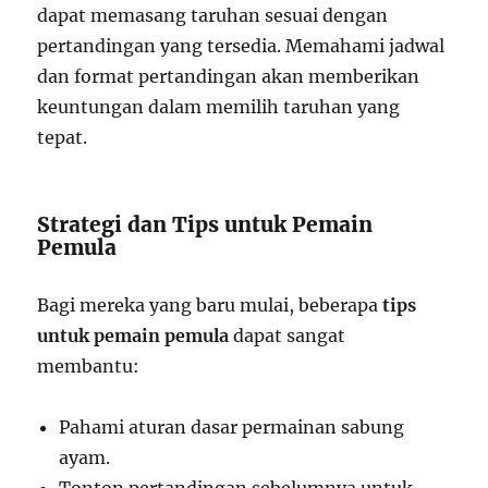
dapat memasang taruhan sesuai dengan
pertandingan yang tersedia. Memahami jadwal
dan format pertandingan akan memberikan
keuntungan dalam memilih taruhan yang
tepat.
Strategi dan Tips untuk Pemain
Pemula
Bagi mereka yang baru mulai, beberapa
tips
untuk pemain pemula
dapat sangat
membantu:
Pahami aturan dasar permainan sabung
ayam.
Tonton pertandingan sebelumnya untuk