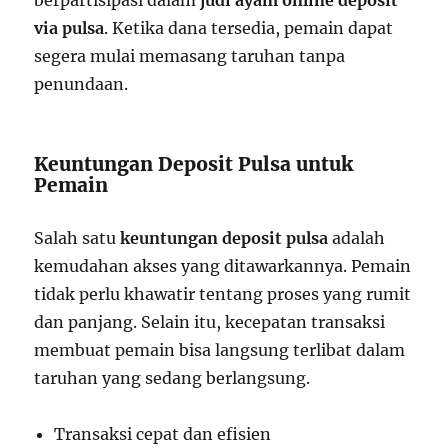
via pulsa
. Ketika dana tersedia, pemain dapat
segera mulai memasang taruhan tanpa
penundaan.
Keuntungan Deposit Pulsa untuk
Pemain
Salah satu
keuntungan deposit pulsa
adalah
kemudahan akses yang ditawarkannya. Pemain
tidak perlu khawatir tentang proses yang rumit
dan panjang. Selain itu, kecepatan transaksi
membuat pemain bisa langsung terlibat dalam
taruhan yang sedang berlangsung.
Transaksi cepat dan efisien