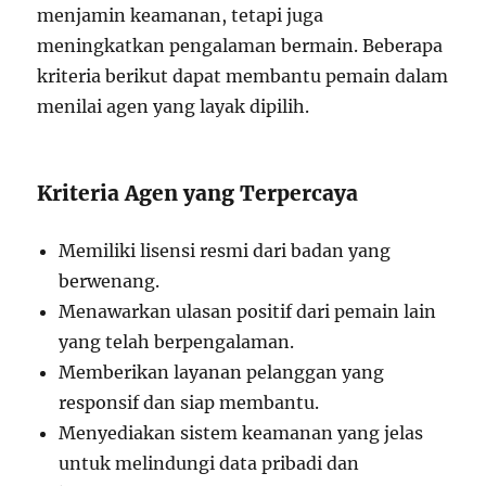
menjamin keamanan, tetapi juga
meningkatkan pengalaman bermain. Beberapa
kriteria berikut dapat membantu pemain dalam
menilai agen yang layak dipilih.
Kriteria Agen yang Terpercaya
Memiliki lisensi resmi dari badan yang
berwenang.
Menawarkan ulasan positif dari pemain lain
yang telah berpengalaman.
Memberikan layanan pelanggan yang
responsif dan siap membantu.
Menyediakan sistem keamanan yang jelas
untuk melindungi data pribadi dan