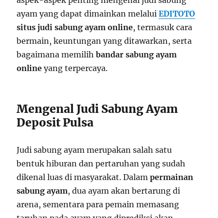
ayam yang dapat dimainkan melalui
EDITOTO
situs judi sabung ayam online
, termasuk cara
bermain, keuntungan yang ditawarkan, serta
bagaimana memilih
bandar sabung ayam
online
yang terpercaya.
Mengenal Judi Sabung Ayam
Deposit Pulsa
Judi sabung ayam merupakan salah satu
bentuk hiburan dan pertaruhan yang sudah
dikenal luas di masyarakat. Dalam
permainan
sabung ayam
, dua ayam akan bertarung di
arena, sementara para pemain memasang
taruhan pada ayam yang diprediksi akan