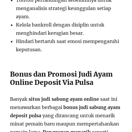
menganalisis strategi keunggulan setiap
ayam.
Kelola bankroll dengan disiplin untuk
menghindari kerugian besar.
Hindari bertaruh saat emosi mempengaruhi
keputusan.
Bonus dan Promosi Judi Ayam
Online Deposit Via Pulsa
Banyak
situs judi sabung ayam online
saat ini
menawarkan berbagai
bonus judi sabung ayam
deposit pulsa
yang dirancang untuk menarik
minat pemain baru maupun mempertahankan
pemain lama.
Penawaran menarik
seperti