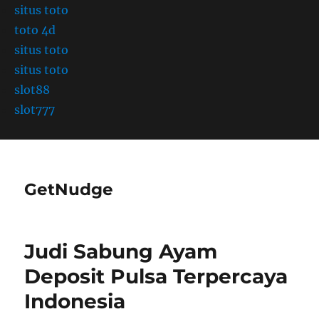
situs toto
toto 4d
situs toto
situs toto
slot88
slot777
GetNudge
Judi Sabung Ayam
Deposit Pulsa Terpercaya
Indonesia