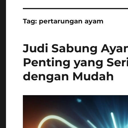
Tag:
pertarungan ayam
Judi Sabung Ayam
Penting yang Se
dengan Mudah