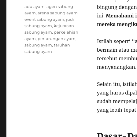
s
a
T
adu ayam
,
agen sabung
bingung dengan 
t
t
a
ayam
,
arena sabung ayam
,
e
ini.
Memahami is
e
g
event sabung ayam
,
judi
d
g
mereka mengiku
s
sabung ayam
,
kejuaraan
o
o
sabung ayam
,
perkelahian
n
r
ayam
,
pertarungan ayam
,
Istilah seperti 
i
sabung ayam
,
taruhan
e
bermain atau m
sabung ayam
s
tersebut membua
menyenangkan.
Selain itu, isti
yang harus dipa
sudah mempelaja
yang lebih tepat
Dasar-D