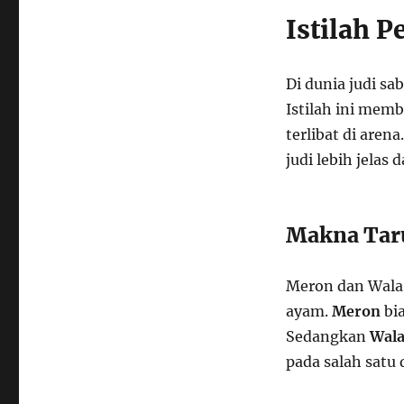
Istilah 
Di dunia judi sa
Istilah ini me
terlibat di are
judi lebih jelas 
Makna Tar
Meron dan Wala 
ayam.
Meron
bia
Sedangkan
Wal
pada salah satu d