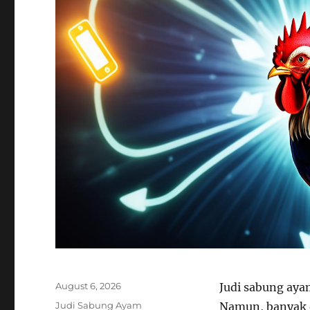
P
August 6, 2026
Judi sabung aya
o
C
Judi Sabung Ayam
Namun, banyak 