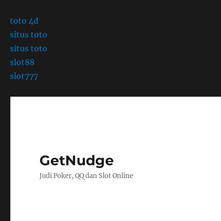
situs toto
toto 4d
situs toto
situs toto
slot88
slot777
GetNudge
Judi Poker, QQ dan Slot Online