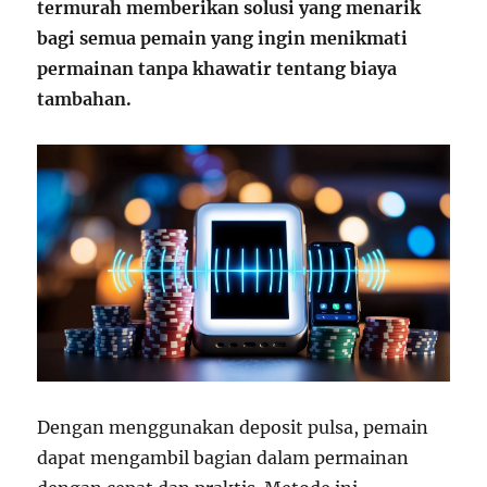
termurah memberikan solusi yang menarik
bagi semua pemain yang ingin menikmati
permainan tanpa khawatir tentang biaya
tambahan.
Dengan menggunakan deposit pulsa, pemain
dapat mengambil bagian dalam permainan