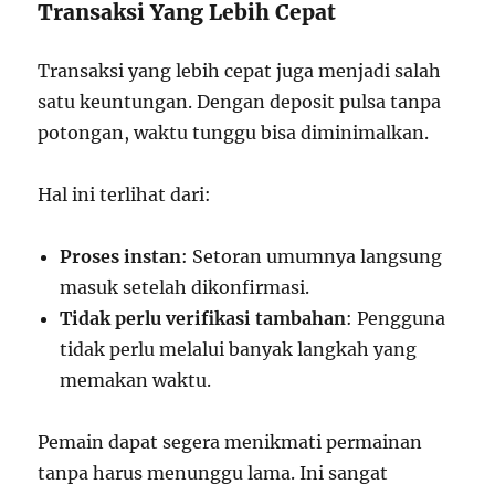
Transaksi Yang Lebih Cepat
Transaksi yang lebih cepat juga menjadi salah
satu keuntungan. Dengan deposit pulsa tanpa
potongan, waktu tunggu bisa diminimalkan.
Hal ini terlihat dari:
Proses instan
: Setoran umumnya langsung
masuk setelah dikonfirmasi.
Tidak perlu verifikasi tambahan
: Pengguna
tidak perlu melalui banyak langkah yang
memakan waktu.
Pemain dapat segera menikmati permainan
tanpa harus menunggu lama. Ini sangat