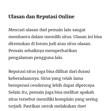
Ulasan dan Reputasi Online
Mencari ulasan dari pemain lain sangat
membantu dalam memilih situs. Ulasan ini bisa
ditemukan di forum judi atau situs ulasan.
Pemain sebaiknya memperhatikan
pengalaman pengguna lain.
Reputasi situs juga bisa dilihat dari durasi
keberadaannya. Situs yang telah lama
beroperasi cenderung lebih dapat dipercaya.
Selain itu, pemain juga bisa melihat apakah
situs tersebut memiliki komplain yang sering
terjadi. Pastikan untuk melakukan riset