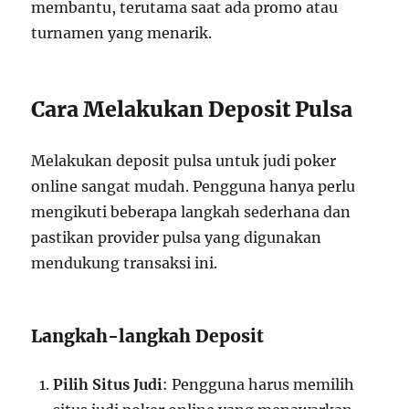
membantu, terutama saat ada promo atau
turnamen yang menarik.
Cara Melakukan Deposit Pulsa
Melakukan deposit pulsa untuk judi poker
online sangat mudah. Pengguna hanya perlu
mengikuti beberapa langkah sederhana dan
pastikan provider pulsa yang digunakan
mendukung transaksi ini.
Langkah-langkah Deposit
Pilih Situs Judi
: Pengguna harus memilih