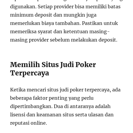
digunakan. Setiap provider bisa memiliki batas
minimum deposit dan mungkin juga
memerlukan biaya tambahan. Pastikan untuk
memeriksa syarat dan ketentuan masing-
masing provider sebelum melakukan deposit.
Memilih Situs Judi Poker
Terpercaya
Ketika mencari situs judi poker terpercaya, ada
beberapa faktor penting yang perlu
dipertimbangkan. Dua di antaranya adalah
lisensi dan keamanan situs serta ulasan dan
reputasi online.