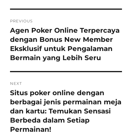
o
r
n
i
e
P
s
PREVIOUS
o
Agen Poker Online Terpercaya
P
r
dengan Bonus New Member
s
e
Eksklusif untuk Pengalaman
t
v
Bermain yang Lebih Seru
i
n
o
a
u
NEXT
s
v
Situs poker online dengan
N
p
i
e
berbagai jenis permainan meja
o
x
dan kartu: Temukan Sensasi
s
g
t
Berbeda dalam Setiap
t
a
p
Permainan!
: