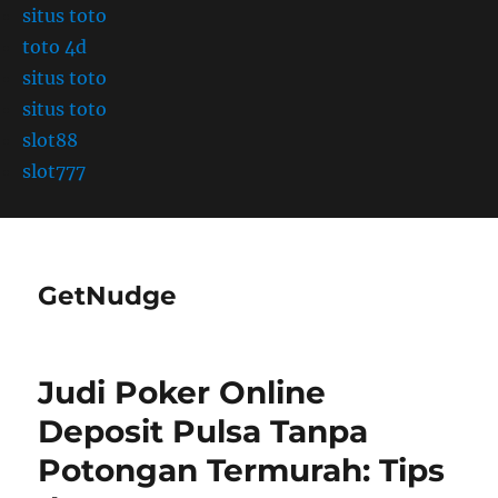
situs toto
toto 4d
situs toto
situs toto
slot88
slot777
GetNudge
Judi Poker Online
Deposit Pulsa Tanpa
Potongan Termurah: Tips