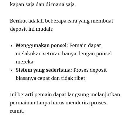
kapan saja dan di mana saja.
Berikut adalah beberapa cara yang membuat
deposit ini mudah:
Menggunakan ponsel
: Pemain dapat
melakukan setoran hanya dengan ponsel
mereka.
Sistem yang sederhana
: Proses deposit
biasanya cepat dan tidak ribet.
Ini berarti pemain dapat langsung melanjutkan
permainan tanpa harus menderita proses
rumit.