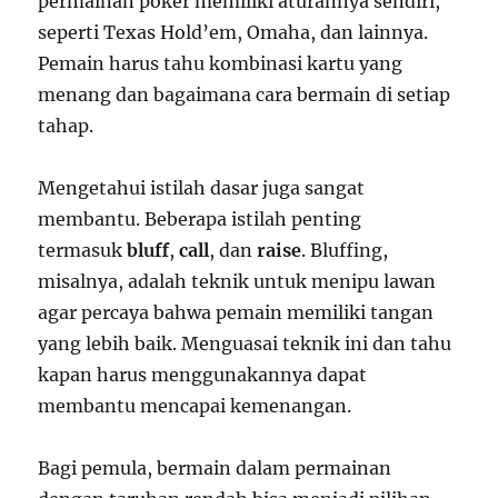
permainan poker memiliki aturannya sendiri,
seperti Texas Hold’em, Omaha, dan lainnya.
Pemain harus tahu kombinasi kartu yang
menang dan bagaimana cara bermain di setiap
tahap.
Mengetahui istilah dasar juga sangat
membantu. Beberapa istilah penting
termasuk
bluff
,
call
, dan
raise
. Bluffing,
misalnya, adalah teknik untuk menipu lawan
agar percaya bahwa pemain memiliki tangan
yang lebih baik. Menguasai teknik ini dan tahu
kapan harus menggunakannya dapat
membantu mencapai kemenangan.
Bagi pemula, bermain dalam permainan