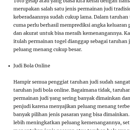
Toto gelap atau yang biasa kita kenal dengan nam
merupakan salah satu jenis permainan judi tradi
keberadaannya sudah cukup lama. Dalam taruhan 
cuma perlu berhasil memprediksi angka keluaran 
dan akurat untuk bisa meraih kemenangannya. 
itulah permainan togel dianggap sebagai taruhan 
peluang menang cukup besar.
Judi Bola Online
Hampir semua penggiat taruhan judi sudah sangat
taruhan judi bola online. Bagaimana tidak, taruha
permainan judi yang sering banyak dimainkan dan 
penjudi karena menyajikan peluang menang terb
banyak pilihan jenis pasaran yang bisa dimainkan
lebih meningkatkan peluang kemenangannya, seti