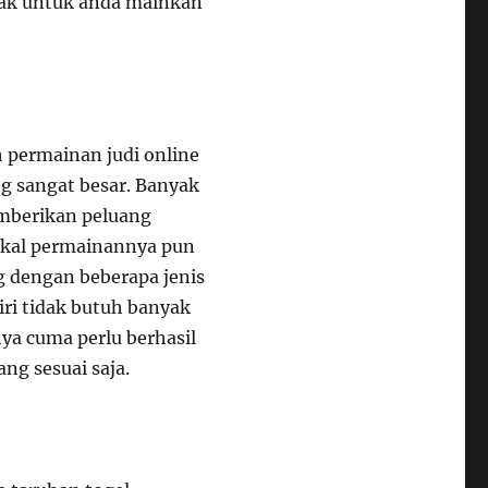
yak untuk anda mainkan
 permainan judi online
g sangat besar. Banyak
emberikan peluang
ikal permainannya pun
 dengan beberapa jenis
diri tidak butuh banyak
a cuma perlu berhasil
ng sesuai saja.