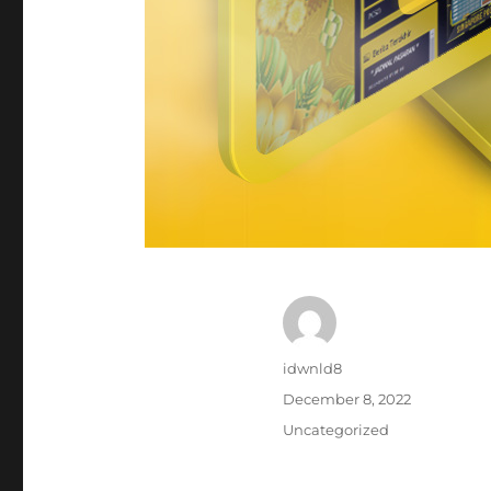
Author
idwnld8
Posted
December 8, 2022
on
Categories
Uncategorized