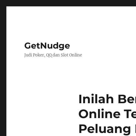
GetNudge
Judi Poker, QQ dan Slot Online
Inilah B
Online T
Peluang