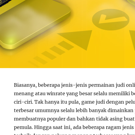
Biasanya, beberapa jenis-jenis permainan judi on
menang atau winrate yang besar selalu memiliki be
ciri-ciri. Tak hanya itu pula, game judi dengan 
terbesar umumnya selalu lebih banyak dimainkan 
membuatnya populer dan bahkan tidak asing buat
pemula. Hingga saat ini, ada beberapa ragam jenis