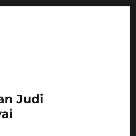
an Judi
ai