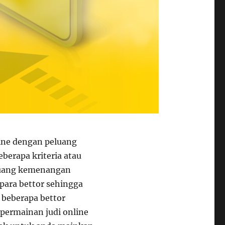
line dengan peluang
berapa kriteria atau
peluang kemenangan
para bettor sehingga
 beberapa bettor
 permainan judi online