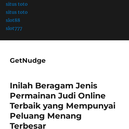
situs toto
situs toto
slot88
slot777
GetNudge
Inilah Beragam Jenis
Permainan Judi Online
Terbaik yang Mempunyai
Peluang Menang
Terbesar