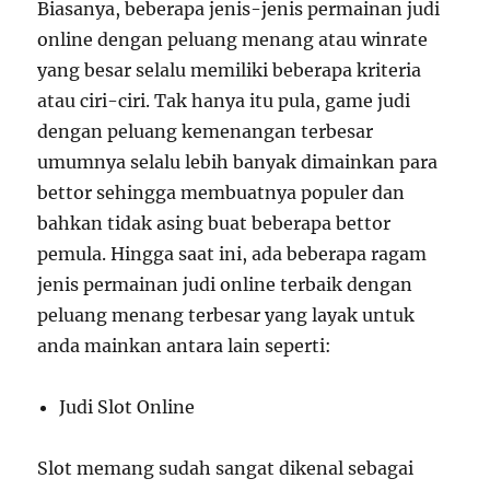
Biasanya, beberapa jenis-jenis permainan judi
online dengan peluang menang atau winrate
yang besar selalu memiliki beberapa kriteria
atau ciri-ciri. Tak hanya itu pula, game judi
dengan peluang kemenangan terbesar
umumnya selalu lebih banyak dimainkan para
bettor sehingga membuatnya populer dan
bahkan tidak asing buat beberapa bettor
pemula. Hingga saat ini, ada beberapa ragam
jenis permainan judi online terbaik dengan
peluang menang terbesar yang layak untuk
anda mainkan antara lain seperti:
Judi Slot Online
Slot memang sudah sangat dikenal sebagai