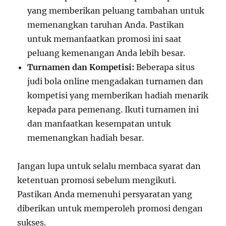
yang memberikan peluang tambahan untuk
memenangkan taruhan Anda. Pastikan
untuk memanfaatkan promosi ini saat
peluang kemenangan Anda lebih besar.
Turnamen dan Kompetisi:
Beberapa situs
judi bola online mengadakan turnamen dan
kompetisi yang memberikan hadiah menarik
kepada para pemenang. Ikuti turnamen ini
dan manfaatkan kesempatan untuk
memenangkan hadiah besar.
Jangan lupa untuk selalu membaca syarat dan
ketentuan promosi sebelum mengikuti.
Pastikan Anda memenuhi persyaratan yang
diberikan untuk memperoleh promosi dengan
sukses.