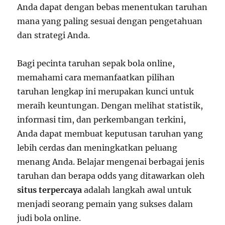
Anda dapat dengan bebas menentukan taruhan
mana yang paling sesuai dengan pengetahuan
dan strategi Anda.
Bagi pecinta taruhan sepak bola online,
memahami cara memanfaatkan pilihan
taruhan lengkap ini merupakan kunci untuk
meraih keuntungan. Dengan melihat statistik,
informasi tim, dan perkembangan terkini,
Anda dapat membuat keputusan taruhan yang
lebih cerdas dan meningkatkan peluang
menang Anda. Belajar mengenai berbagai jenis
taruhan dan berapa odds yang ditawarkan oleh
situs terpercaya
adalah langkah awal untuk
menjadi seorang pemain yang sukses dalam
judi bola online.