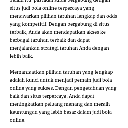
situs judi bola online terpercaya yang
menawarkan pilihan taruhan lengkap dan odds
yang kompetitif. Dengan bergabung di situs
terbaik, Anda akan mendapatkan akses ke
berbagai taruhan terbaik dan dapat
menjalankan strategi taruhan Anda dengan
lebih baik.
Memanfaatkan pilihan taruhan yang lengkap
adalah kunci untuk menjadi pemain judi bola
online yang sukses. Dengan pengetahuan yang
baik dan situs terpercaya, Anda dapat
meningkatkan peluang menang dan meraih
keuntungan yang lebih besar dalam judi bola
online.