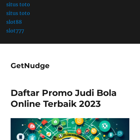
situs toto
situs toto
slot88
slot777
GetNudge
Daftar Promo Judi Bola
Online Terbaik 2023