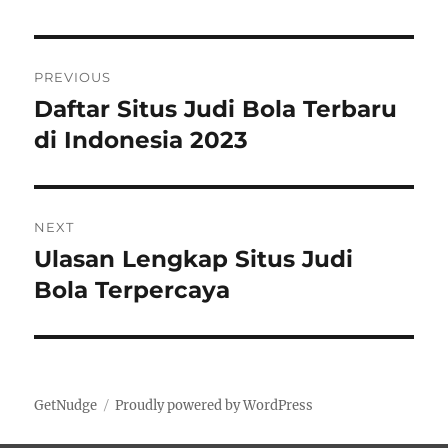
d
o
o
r
n
i
P
e
PREVIOUS
s
o
Daftar Situs Judi Bola Terbaru
P
r
di Indonesia 2023
s
e
t
v
i
n
NEXT
o
Ulasan Lengkap Situs Judi
N
a
u
e
Bola Terpercaya
s
v
x
p
t
i
o
p
s
g
o
GetNudge
Proudly powered by WordPress
t
s
a
: