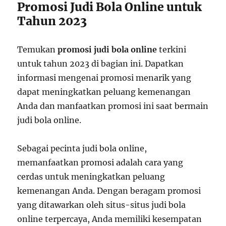
Promosi Judi Bola Online untuk
Tahun 2023
Temukan
promosi judi bola online
terkini
untuk tahun 2023 di bagian ini. Dapatkan
informasi mengenai promosi menarik yang
dapat meningkatkan peluang kemenangan
Anda dan manfaatkan promosi ini saat bermain
judi bola online.
Sebagai pecinta judi bola online,
memanfaatkan promosi adalah cara yang
cerdas untuk meningkatkan peluang
kemenangan Anda. Dengan beragam promosi
yang ditawarkan oleh situs-situs judi bola
online terpercaya, Anda memiliki kesempatan