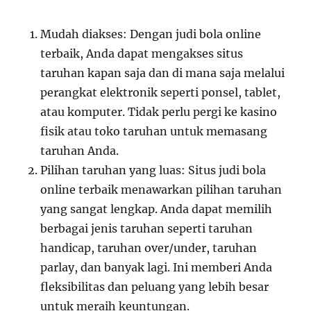
Mudah diakses: Dengan judi bola online
terbaik, Anda dapat mengakses situs
taruhan kapan saja dan di mana saja melalui
perangkat elektronik seperti ponsel, tablet,
atau komputer. Tidak perlu pergi ke kasino
fisik atau toko taruhan untuk memasang
taruhan Anda.
Pilihan taruhan yang luas: Situs judi bola
online terbaik menawarkan pilihan taruhan
yang sangat lengkap. Anda dapat memilih
berbagai jenis taruhan seperti taruhan
handicap, taruhan over/under, taruhan
parlay, dan banyak lagi. Ini memberi Anda
fleksibilitas dan peluang yang lebih besar
untuk meraih keuntungan.