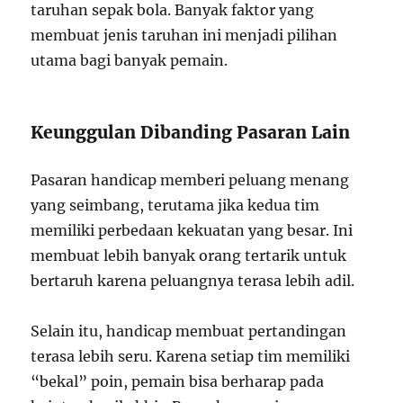
taruhan sepak bola. Banyak faktor yang
membuat jenis taruhan ini menjadi pilihan
utama bagi banyak pemain.
Keunggulan Dibanding Pasaran Lain
Pasaran handicap memberi peluang menang
yang seimbang, terutama jika kedua tim
memiliki perbedaan kekuatan yang besar. Ini
membuat lebih banyak orang tertarik untuk
bertaruh karena peluangnya terasa lebih adil.
Selain itu, handicap membuat pertandingan
terasa lebih seru. Karena setiap tim memiliki
“bekal” poin, pemain bisa berharap pada