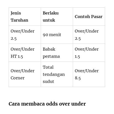
Jenis
Berlaku
Contoh Pasar
Taruhan
untuk
Over/Under
Over/Under
90 menit
2.5
2.5
Over/Under
Babak
Over/Under
HT 1.5
pertama
1.5
Total
Over/Under
Over/Under
tendangan
Corner
8.5
sudut
Cara membaca odds over under