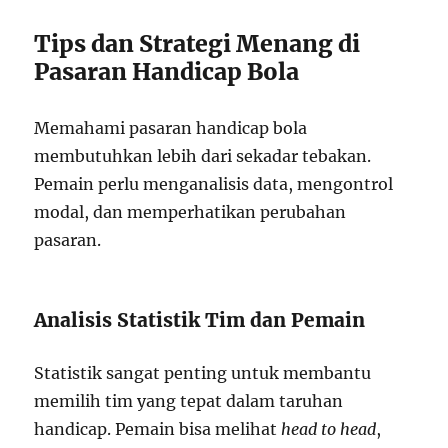
Tips dan Strategi Menang di
Pasaran Handicap Bola
Memahami pasaran handicap bola
membutuhkan lebih dari sekadar tebakan.
Pemain perlu menganalisis data, mengontrol
modal, dan memperhatikan perubahan
pasaran.
Analisis Statistik Tim dan Pemain
Statistik sangat penting untuk membantu
memilih tim yang tepat dalam taruhan
handicap. Pemain bisa melihat
head to head
,