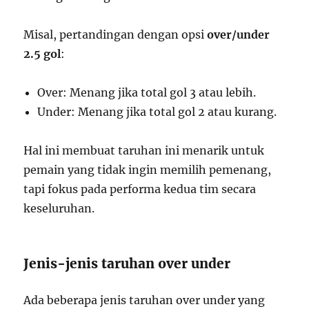
Misal, pertandingan dengan opsi
over/under
2.5 gol
:
Over: Menang jika total gol 3 atau lebih.
Under: Menang jika total gol 2 atau kurang.
Hal ini membuat taruhan ini menarik untuk
pemain yang tidak ingin memilih pemenang,
tapi fokus pada performa kedua tim secara
keseluruhan.
Jenis-jenis taruhan over under
Ada beberapa jenis taruhan over under yang