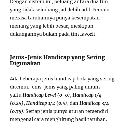
Dengan sistem ini, peluang antara dua tim
yang tidak seimbang jadi lebih adil. Pemain
merasa taruhannya punya kesempatan
menang yang lebih besar, meskipun
dukungannya bukan pada tim favorit.
Jenis-Jenis Handicap yang Sering
Digunakan
Ada beberapa jenis handicap bola yang sering
ditemui. Jenis-jenis yang paling umum
yaitu
Handicap Level (0-0)
,
Handicap 1/4
(0.25)
,
Handicap 1/2 (0.5)
, dan
Handicap 3/4
(0.75)
. Setiap jenis punya aturan tersendiri
mengenai cara menghitung hasil taruhan.