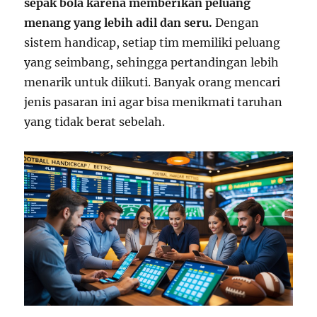
sepak bola karena memberikan peluang
menang yang lebih adil dan seru.
Dengan
sistem handicap, setiap tim memiliki peluang
yang seimbang, sehingga pertandingan lebih
menarik untuk diikuti. Banyak orang mencari
jenis pasaran ini agar bisa menikmati taruhan
yang tidak berat sebelah.