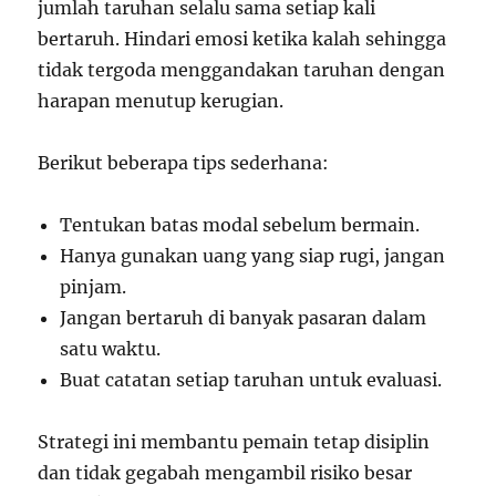
jumlah taruhan selalu sama setiap kali
bertaruh. Hindari emosi ketika kalah sehingga
tidak tergoda menggandakan taruhan dengan
harapan menutup kerugian.
Berikut beberapa tips sederhana:
Tentukan batas modal sebelum bermain.
Hanya gunakan uang yang siap rugi, jangan
pinjam.
Jangan bertaruh di banyak pasaran dalam
satu waktu.
Buat catatan setiap taruhan untuk evaluasi.
Strategi ini membantu pemain tetap disiplin
dan tidak gegabah mengambil risiko besar