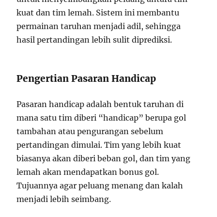
kuat dan tim lemah. Sistem ini membantu
permainan taruhan menjadi adil, sehingga
hasil pertandingan lebih sulit diprediksi.
Pengertian Pasaran Handicap
Pasaran handicap adalah bentuk taruhan di
mana satu tim diberi “handicap” berupa gol
tambahan atau pengurangan sebelum
pertandingan dimulai. Tim yang lebih kuat
biasanya akan diberi beban gol, dan tim yang
lemah akan mendapatkan bonus gol.
Tujuannya agar peluang menang dan kalah
menjadi lebih seimbang.