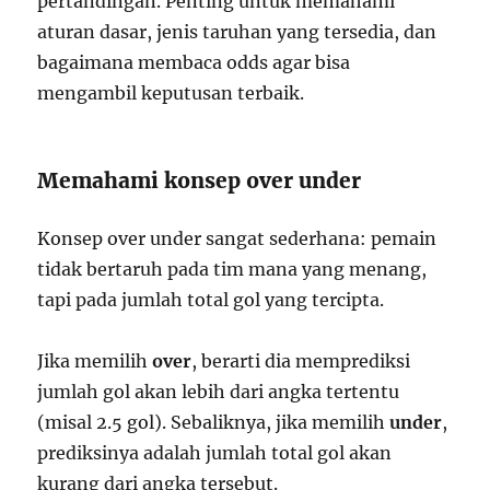
pertandingan. Penting untuk memahami
aturan dasar, jenis taruhan yang tersedia, dan
bagaimana membaca odds agar bisa
mengambil keputusan terbaik.
Memahami konsep over under
Konsep over under sangat sederhana: pemain
tidak bertaruh pada tim mana yang menang,
tapi pada jumlah total gol yang tercipta.
Jika memilih
over
, berarti dia memprediksi
jumlah gol akan lebih dari angka tertentu
(misal 2.5 gol). Sebaliknya, jika memilih
under
,
prediksinya adalah jumlah total gol akan
kurang dari angka tersebut.