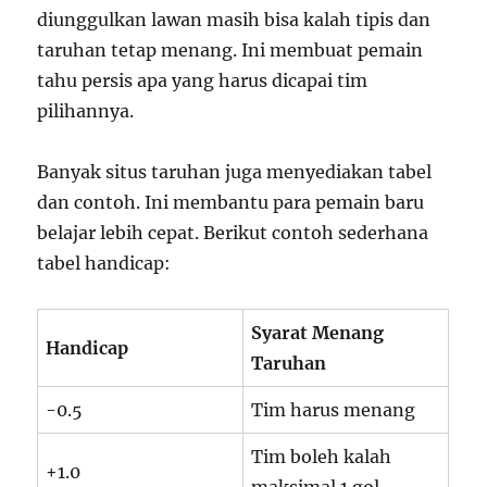
diunggulkan lawan masih bisa kalah tipis dan
taruhan tetap menang. Ini membuat pemain
tahu persis apa yang harus dicapai tim
pilihannya.
Banyak situs taruhan juga menyediakan tabel
dan contoh. Ini membantu para pemain baru
belajar lebih cepat. Berikut contoh sederhana
tabel handicap:
Syarat Menang
Handicap
Taruhan
-0.5
Tim harus menang
Tim boleh kalah
+1.0