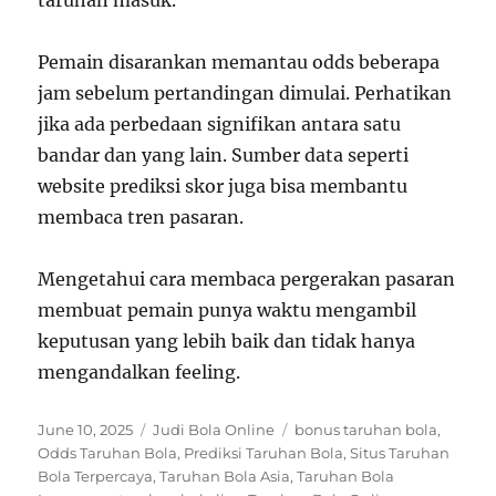
taruhan masuk.
Pemain disarankan memantau odds beberapa
jam sebelum pertandingan dimulai. Perhatikan
jika ada perbedaan signifikan antara satu
bandar dan yang lain. Sumber data seperti
website prediksi skor juga bisa membantu
membaca tren pasaran.
Mengetahui cara membaca pergerakan pasaran
membuat pemain punya waktu mengambil
keputusan yang lebih baik dan tidak hanya
mengandalkan feeling.
P
C
T
June 10, 2025
Judi Bola Online
bonus taruhan bola
,
o
a
a
Odds Taruhan Bola
,
Prediksi Taruhan Bola
,
Situs Taruhan
s
t
g
Bola Terpercaya
,
Taruhan Bola Asia
,
Taruhan Bola