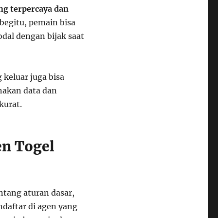
ng terpercaya dan
egitu, pemain bisa
dal dengan bijak saat
 keluar juga bisa
nakan data dan
kurat.
en Togel
tang aturan dasar,
ndaftar di agen yang