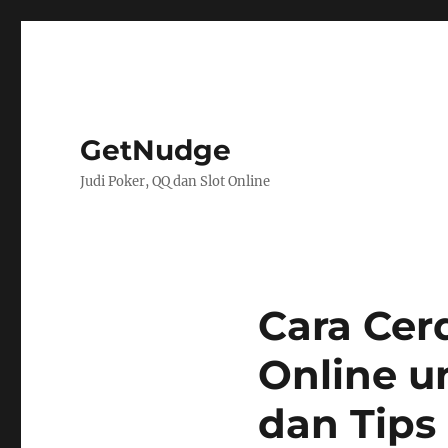
GetNudge
Judi Poker, QQ dan Slot Online
Cara Cer
Online u
dan Tips