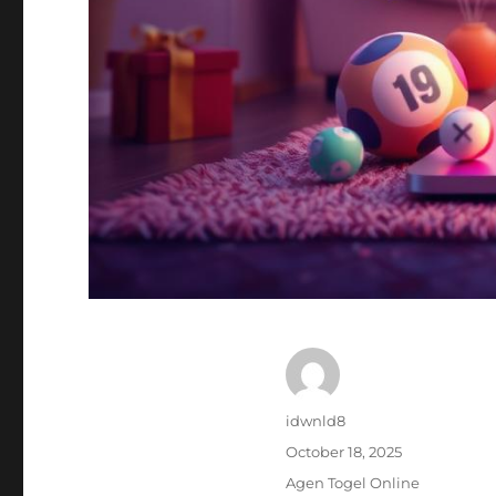
Author
idwnld8
Posted
October 18, 2025
on
Categories
Agen Togel Online