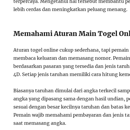
terpercaya. Mengetahui hal tersebut membantu 
lebih cerdas dan meningkatkan peluang menang.
Memahami Aturan Main Togel On
Aturan togel online cukup sederhana, tapi pemain
membaca keluaran dan memasang nomor. Pemain
berdasarkan pasaran yang tersedia dan jenis taruh
4D. Setiap jenis taruhan memiliki cara hitung ke
Biasanya taruhan dimulai dari angka terkecil sampa
angka yang dipasang sama dengan hasil undian,
sesuai dengan besar kecilnya taruhan dan batas 
Pemain wajib memahami pembayaran dan jenis tar
saat memasang angka.