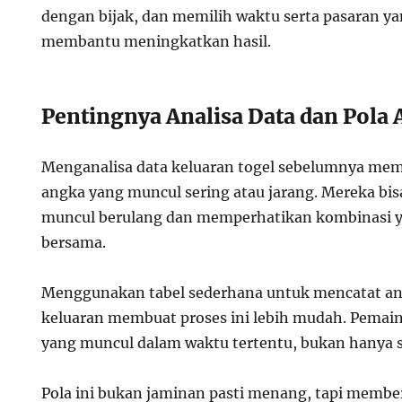
dengan bijak, dan memilih waktu serta pasaran ya
membantu meningkatkan hasil.
Pentingnya Analisa Data dan Pola
Menganalisa data keluaran togel sebelumnya me
angka yang muncul sering atau jarang. Mereka bi
muncul berulang dan memperhatikan kombinasi y
bersama.
Menggunakan tabel sederhana untuk mencatat a
keluaran membuat proses ini lebih mudah. Pemain
yang muncul dalam waktu tertentu, bukan hanya s
Pola ini bukan jaminan pasti menang, tapi member