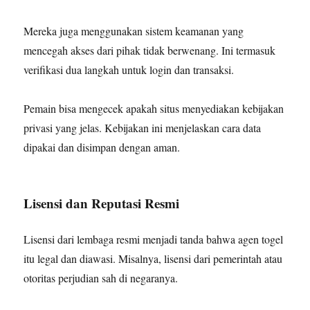
Mereka juga menggunakan sistem keamanan yang
mencegah akses dari pihak tidak berwenang. Ini termasuk
verifikasi dua langkah untuk login dan transaksi.
Pemain bisa mengecek apakah situs menyediakan kebijakan
privasi yang jelas. Kebijakan ini menjelaskan cara data
dipakai dan disimpan dengan aman.
Lisensi dan Reputasi Resmi
Lisensi dari lembaga resmi menjadi tanda bahwa agen togel
itu legal dan diawasi. Misalnya, lisensi dari pemerintah atau
otoritas perjudian sah di negaranya.