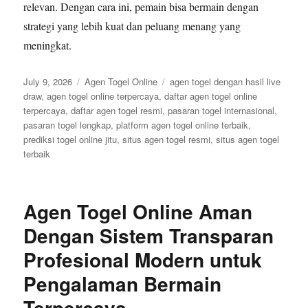
relevan. Dengan cara ini, pemain bisa bermain dengan
strategi yang lebih kuat dan peluang menang yang
meningkat.
P
C
T
July 9, 2026
Agen Togel Online
agen togel dengan hasil live
o
a
a
draw
,
agen togel online terpercaya
,
daftar agen togel online
s
t
g
terpercaya
,
daftar agen togel resmi
,
pasaran togel internasional
,
t
e
s
pasaran togel lengkap
,
platform agen togel online terbaik
,
e
g
prediksi togel online jitu
,
situs agen togel resmi
,
situs agen togel
d
o
terbaik
o
r
n
i
e
Agen Togel Online Aman
s
Dengan Sistem Transparan
Profesional Modern untuk
Pengalaman Bermain
Terpercaya