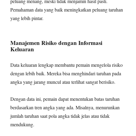
peluang menang, meski tidak menjamin hasil pasti.
Pemahaman data yang baik meningkatkan peluang taruhan
yang lebih pintar.
Manajemen Risiko dengan Informasi
Keluaran
Data keluaran lengkap membantu pemain mengelola risiko
dengan lebih baik. Mereka bisa menghindari taruhan pada
angka yang jarang muncul atau terlihat sangat berisiko.
Dengan data ini, pemain dapat menentukan batas taruhan
berdasarkan tren angka yang ada. Misalnya, menurunkan
jumlah taruhan saat pola angka tidak jelas atau tidak
mendukung.