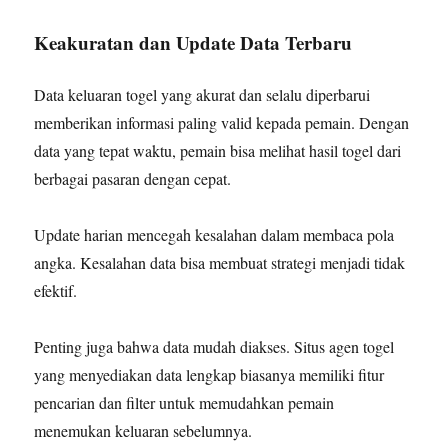
Keakuratan dan Update Data Terbaru
Data keluaran togel yang akurat dan selalu diperbarui
memberikan informasi paling valid kepada pemain. Dengan
data yang tepat waktu, pemain bisa melihat hasil togel dari
berbagai pasaran dengan cepat.
Update harian mencegah kesalahan dalam membaca pola
angka. Kesalahan data bisa membuat strategi menjadi tidak
efektif.
Penting juga bahwa data mudah diakses. Situs agen togel
yang menyediakan data lengkap biasanya memiliki fitur
pencarian dan filter untuk memudahkan pemain
menemukan keluaran sebelumnya.