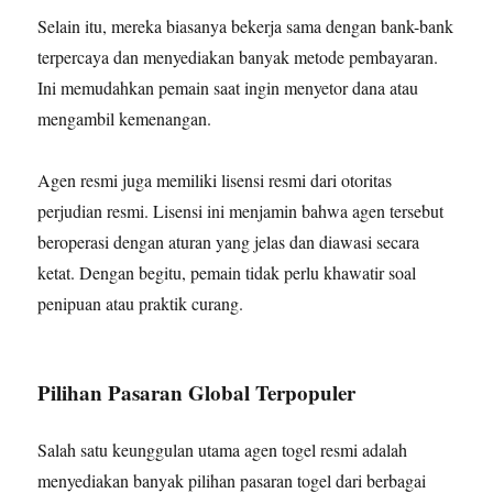
Selain itu, mereka biasanya bekerja sama dengan bank-bank
terpercaya dan menyediakan banyak metode pembayaran.
Ini memudahkan pemain saat ingin menyetor dana atau
mengambil kemenangan.
Agen resmi juga memiliki lisensi resmi dari otoritas
perjudian resmi. Lisensi ini menjamin bahwa agen tersebut
beroperasi dengan aturan yang jelas dan diawasi secara
ketat. Dengan begitu, pemain tidak perlu khawatir soal
penipuan atau praktik curang.
Pilihan Pasaran Global Terpopuler
Salah satu keunggulan utama agen togel resmi adalah
menyediakan banyak pilihan pasaran togel dari berbagai