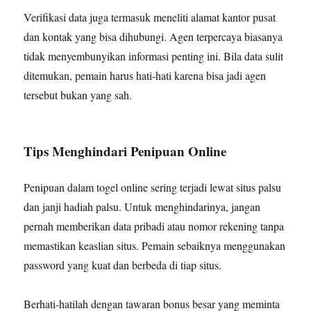
Verifikasi data juga termasuk meneliti alamat kantor pusat
dan kontak yang bisa dihubungi. Agen terpercaya biasanya
tidak menyembunyikan informasi penting ini. Bila data sulit
ditemukan, pemain harus hati-hati karena bisa jadi agen
tersebut bukan yang sah.
Tips Menghindari Penipuan Online
Penipuan dalam togel online sering terjadi lewat situs palsu
dan janji hadiah palsu. Untuk menghindarinya, jangan
pernah memberikan data pribadi atau nomor rekening tanpa
memastikan keaslian situs. Pemain sebaiknya menggunakan
password yang kuat dan berbeda di tiap situs.
Berhati-hatilah dengan tawaran bonus besar yang meminta