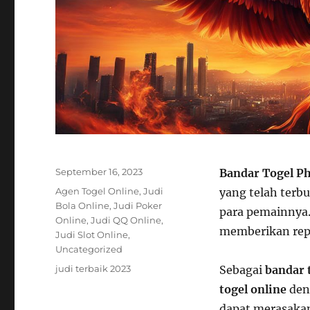
P
September 16, 2023
Bandar Togel P
o
C
Agen Togel Online
,
Judi
yang telah terb
s
a
Bola Online
,
Judi Poker
para pemainnya
t
t
Online
,
Judi QQ Online
,
e
memberikan repu
e
Judi Slot Online
,
d
g
Uncategorized
o
o
T
judi terbaik 2023
Sebagai
bandar 
n
r
a
togel online
den
i
g
e
dapat merasaka