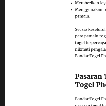
Memberikan laya
Menggunakan te
pemain.
Secara keseluru
para pemain tog
togel terpercaya
nikmati penga
Bandar Togel Ph
Pasaran 
Togel Ph
Bandar Togel P
pasaran togel t