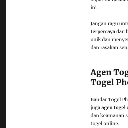
s
s
ini.
Jangan ragu unt
terpercaya
dan
unik dan menye
dan rasakan sen
Agen Tog
Togel Ph
Bandar Togel P
juga
agen togel 
dan keamanan si
togel online.