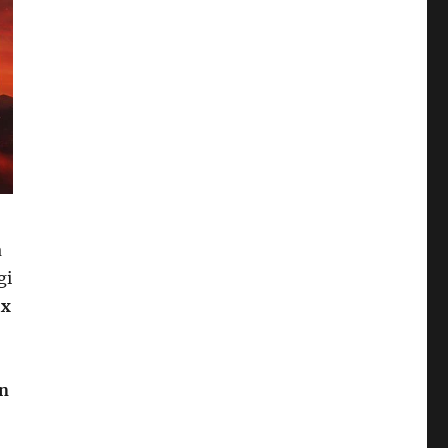
a
gi
ix
n