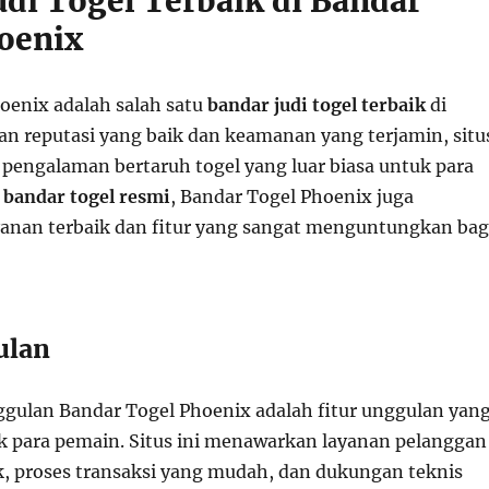
udi Togel Terbaik di Bandar
oenix
oenix adalah salah satu
bandar judi togel terbaik
di
an reputasi yang baik dan keamanan yang terjamin, situ
pengalaman bertaruh togel yang luar biasa untuk para
i
bandar togel resmi
, Bandar Togel Phoenix juga
nan terbaik dan fitur yang sangat menguntungkan bag
ulan
ggulan Bandar Togel Phoenix adalah fitur unggulan yan
k para pemain. Situs ini menawarkan layanan pelanggan
k, proses transaksi yang mudah, dan dukungan teknis