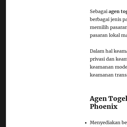
Sebagai
agen to
berbagai jenis p
memilih pasaran
pasaran lokal m
Dalam hal keam
privasi dan kea
keamanan moder
keamanan transa
Agen Togel
Phoenix
Menyediakan ber