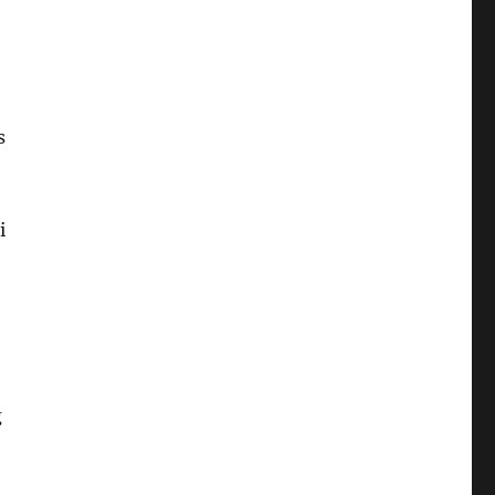
s
i
g