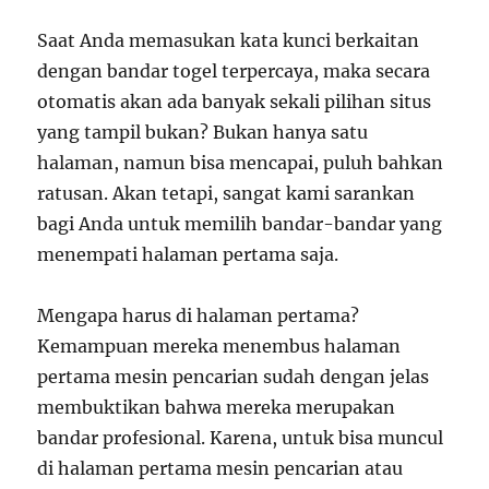
Saat Anda memasukan kata kunci berkaitan
dengan bandar togel terpercaya, maka secara
otomatis akan ada banyak sekali pilihan situs
yang tampil bukan? Bukan hanya satu
halaman, namun bisa mencapai, puluh bahkan
ratusan. Akan tetapi, sangat kami sarankan
bagi Anda untuk memilih bandar-bandar yang
menempati halaman pertama saja.
Mengapa harus di halaman pertama?
Kemampuan mereka menembus halaman
pertama mesin pencarian sudah dengan jelas
membuktikan bahwa mereka merupakan
bandar profesional. Karena, untuk bisa muncul
di halaman pertama mesin pencarian atau