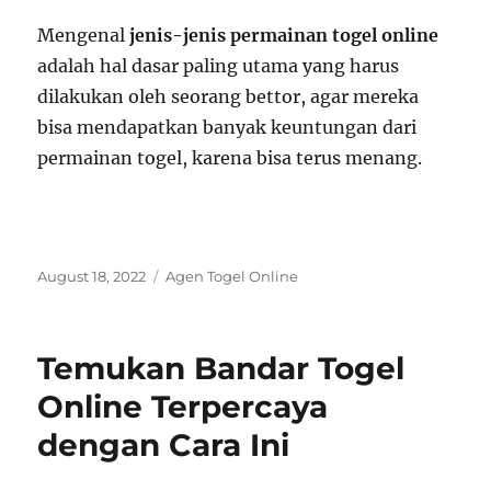
Mengenal
jenis-jenis permainan togel online
adalah hal dasar paling utama yang harus
dilakukan oleh seorang bettor, agar mereka
bisa mendapatkan banyak keuntungan dari
permainan togel, karena bisa terus menang.
P
C
August 18, 2022
Agen Togel Online
o
a
s
t
t
e
Temukan Bandar Togel
e
g
d
o
Online Terpercaya
o
r
dengan Cara Ini
n
i
e
s