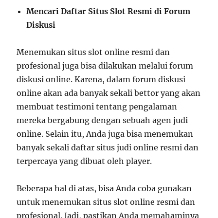
Mencari Daftar Situs Slot Resmi di Forum
Diskusi
Menemukan situs slot online resmi dan
profesional juga bisa dilakukan melalui forum
diskusi online. Karena, dalam forum diskusi
online akan ada banyak sekali bettor yang akan
membuat testimoni tentang pengalaman
mereka bergabung dengan sebuah agen judi
online. Selain itu, Anda juga bisa menemukan
banyak sekali daftar situs judi online resmi dan
terpercaya yang dibuat oleh player.
Beberapa hal di atas, bisa Anda coba gunakan
untuk menemukan situs slot online resmi dan
profesional. Jadi, pastikan Anda memahaminya