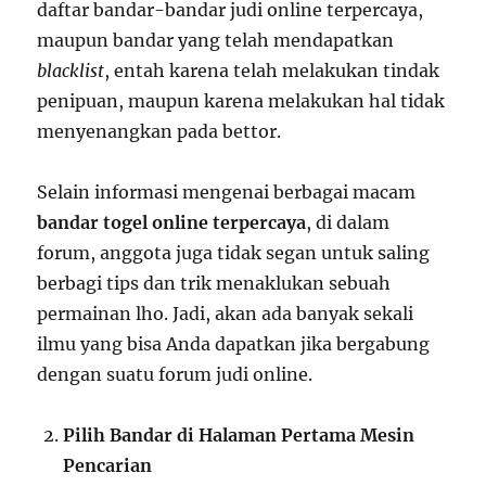
daftar bandar-bandar judi online terpercaya,
maupun bandar yang telah mendapatkan
blacklist
, entah karena telah melakukan tindak
penipuan, maupun karena melakukan hal tidak
menyenangkan pada bettor.
Selain informasi mengenai berbagai macam
bandar togel online terpercaya
, di dalam
forum, anggota juga tidak segan untuk saling
berbagi tips dan trik menaklukan sebuah
permainan lho. Jadi, akan ada banyak sekali
ilmu yang bisa Anda dapatkan jika bergabung
dengan suatu forum judi online.
Pilih Bandar di Halaman Pertama Mesin
Pencarian