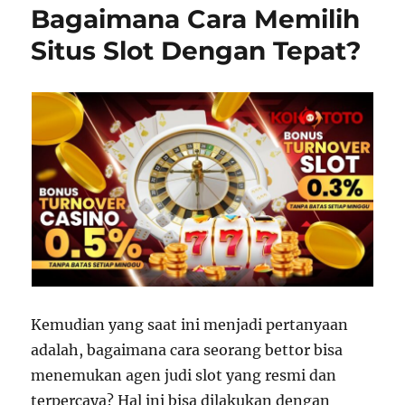
Bagaimana Cara Memilih
Situs Slot Dengan Tepat?
Kemudian yang saat ini menjadi pertanyaan
adalah, bagaimana cara seorang bettor bisa
menemukan agen judi slot yang resmi dan
terpercaya? Hal ini bisa dilakukan dengan