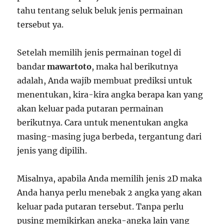
tahu tentang seluk beluk jenis permainan
tersebut ya.
Setelah memilih jenis permainan togel di
bandar
mawartoto
, maka hal berikutnya
adalah, Anda wajib membuat prediksi untuk
menentukan, kira-kira angka berapa kan yang
akan keluar pada putaran permainan
berikutnya. Cara untuk menentukan angka
masing-masing juga berbeda, tergantung dari
jenis yang dipilih.
Misalnya, apabila Anda memilih jenis 2D maka
Anda hanya perlu menebak 2 angka yang akan
keluar pada putaran tersebut. Tanpa perlu
pusing memikirkan angka-angka lain yang