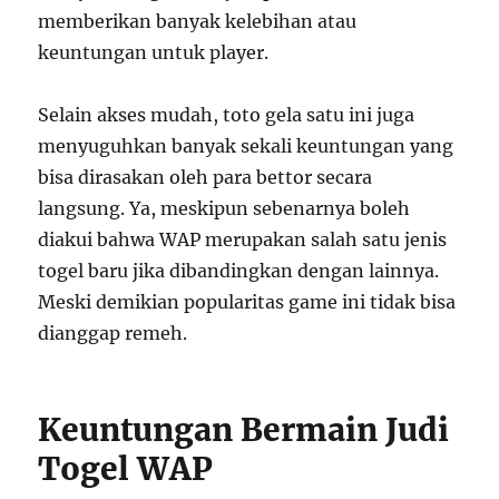
memberikan banyak kelebihan atau
keuntungan untuk player.
Selain akses mudah, toto gela satu ini juga
menyuguhkan banyak sekali keuntungan yang
bisa dirasakan oleh para bettor secara
langsung. Ya, meskipun sebenarnya boleh
diakui bahwa WAP merupakan salah satu jenis
togel baru jika dibandingkan dengan lainnya.
Meski demikian popularitas game ini tidak bisa
dianggap remeh.
Keuntungan Bermain Judi
Togel WAP