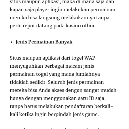
situs maupun aplikasi, maka di mana saja dan
kapan saja player ingin melakukan permainan
mereka bisa langsung melakukannya tanpa
perlu repot datang pada kasino ofline.
Jenis Permainan Banyak
Situs maupun aplikasi dari togel WAP
menyuguhkan berbagai macam jenis
permainan togel yang mana jumlahnya
tidaklah sedikit. Seluruh jenis permainan
mereka bisa Anda akses dengan sangat mudah
hanya dengan menggunakan satu ID saja,
tanpa harus melakukan pendaftaran berkali-
kali ketika ingin berpindah jenis game.