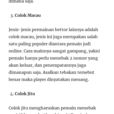
dimana saja.
Colok Macau
Jenis-jenis permainan bettor lainnya adalah
colok macau, jenis ini juga merupakan salah
satu paling populer diantara pemain judi
online. Cara mainnya sangat gampang, yakni
pemain hanya perlu menebak 2 nomor yang
akan keluar, dan penempatannya juga
dimanapun saja. Asalkan tebakan tersebut
benar maka player dinyatakan menang.
Colok Jitu
Colok jitu mengharuskan pemain menebak