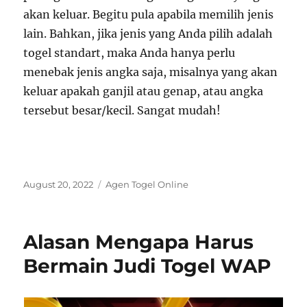
akan keluar. Begitu pula apabila memilih jenis
lain. Bahkan, jika jenis yang Anda pilih adalah
togel standart, maka Anda hanya perlu
menebak jenis angka saja, misalnya yang akan
keluar apakah ganjil atau genap, atau angka
tersebut besar/kecil. Sangat mudah!
P
C
August 20, 2022
Agen Togel Online
o
a
s
t
t
e
Alasan Mengapa Harus
e
g
d
o
Bermain Judi Togel WAP
o
r
n
i
e