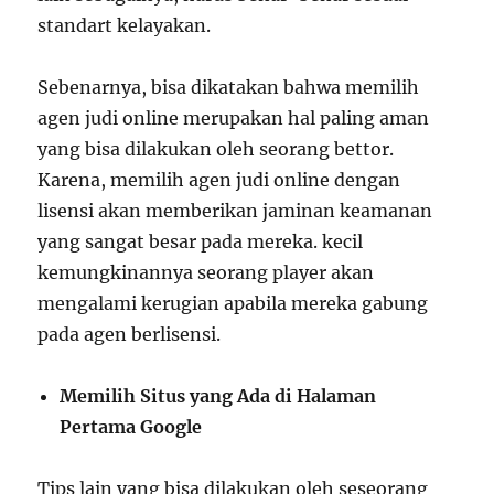
standart kelayakan.
Sebenarnya, bisa dikatakan bahwa memilih
agen judi online merupakan hal paling aman
yang bisa dilakukan oleh seorang bettor.
Karena, memilih agen judi online dengan
lisensi akan memberikan jaminan keamanan
yang sangat besar pada mereka. kecil
kemungkinannya seorang player akan
mengalami kerugian apabila mereka gabung
pada agen berlisensi.
Memilih Situs yang Ada di Halaman
Pertama Google
Tips lain yang bisa dilakukan oleh seseorang