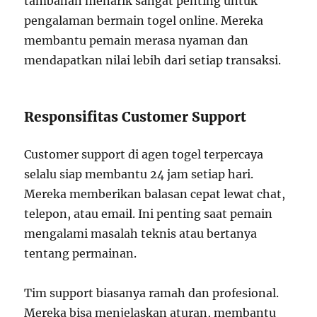
tambahan menarik sangat penting untuk
pengalaman bermain togel online. Mereka
membantu pemain merasa nyaman dan
mendapatkan nilai lebih dari setiap transaksi.
Responsifitas Customer Support
Customer support di agen togel terpercaya
selalu siap membantu 24 jam setiap hari.
Mereka memberikan balasan cepat lewat chat,
telepon, atau email. Ini penting saat pemain
mengalami masalah teknis atau bertanya
tentang permainan.
Tim support biasanya ramah dan profesional.
Mereka bisa menjelaskan aturan, membantu