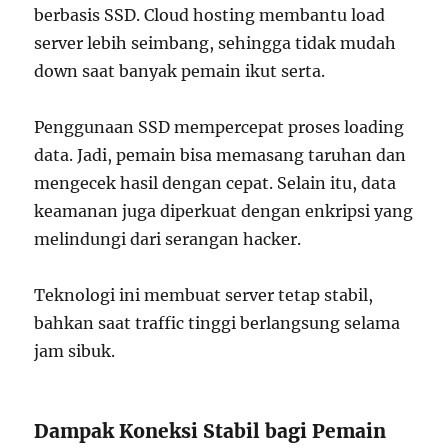
berbasis SSD. Cloud hosting membantu load
server lebih seimbang, sehingga tidak mudah
down saat banyak pemain ikut serta.
Penggunaan SSD mempercepat proses loading
data. Jadi, pemain bisa memasang taruhan dan
mengecek hasil dengan cepat. Selain itu, data
keamanan juga diperkuat dengan enkripsi yang
melindungi dari serangan hacker.
Teknologi ini membuat server tetap stabil,
bahkan saat traffic tinggi berlangsung selama
jam sibuk.
Dampak Koneksi Stabil bagi Pemain