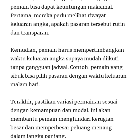
pemain bisa dapat keuntungan maksimal.
Pertama, mereka perlu melihat riwayat
keluaran angka, apakah pasaran tersebut rutin
dan transparan.
Kemudian, pemain harus mempertimbangkan
waktu keluaran angka supaya mudah diikuti
tanpa gangguan jadwal. Contoh, pemain yang
sibuk bisa pilih pasaran dengan waktu keluaran
malam hari.
Terakhir, pastikan variasi permainan sesuai
dengan kemampuan dan modal. Ini akan
membantu pemain menghindari kerugian
besar dan memperbesar peluang menang
dalam jangka panjang.