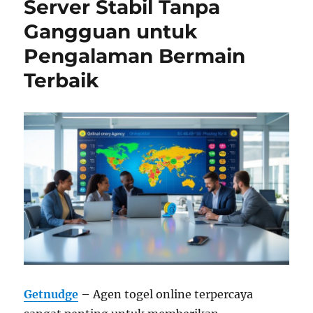
Server Stabil Tanpa
Gangguan untuk
Pengalaman Bermain
Terbaik
Getnudge
– Agen togel online terpercaya