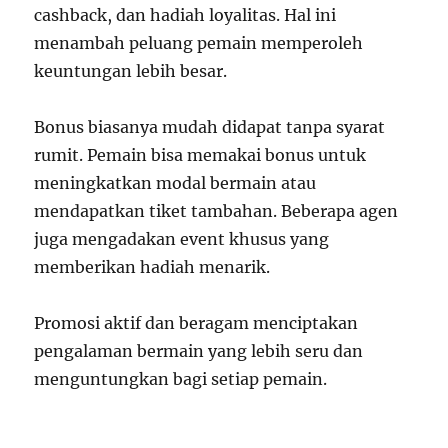
cashback, dan hadiah loyalitas. Hal ini
menambah peluang pemain memperoleh
keuntungan lebih besar.
Bonus biasanya mudah didapat tanpa syarat
rumit. Pemain bisa memakai bonus untuk
meningkatkan modal bermain atau
mendapatkan tiket tambahan. Beberapa agen
juga mengadakan event khusus yang
memberikan hadiah menarik.
Promosi aktif dan beragam menciptakan
pengalaman bermain yang lebih seru dan
menguntungkan bagi setiap pemain.