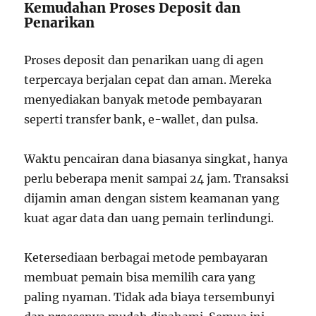
Kemudahan Proses Deposit dan
Penarikan
Proses deposit dan penarikan uang di agen
terpercaya berjalan cepat dan aman. Mereka
menyediakan banyak metode pembayaran
seperti transfer bank, e-wallet, dan pulsa.
Waktu pencairan dana biasanya singkat, hanya
perlu beberapa menit sampai 24 jam. Transaksi
dijamin aman dengan sistem keamanan yang
kuat agar data dan uang pemain terlindungi.
Ketersediaan berbagai metode pembayaran
membuat pemain bisa memilih cara yang
paling nyaman. Tidak ada biaya tersembunyi