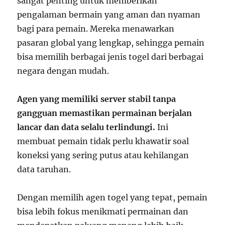
sangat penting untuk memberikan
pengalaman bermain yang aman dan nyaman
bagi para pemain. Mereka menawarkan
pasaran global yang lengkap, sehingga pemain
bisa memilih berbagai jenis togel dari berbagai
negara dengan mudah.
Agen yang memiliki server stabil tanpa
gangguan memastikan permainan berjalan
lancar dan data selalu terlindungi.
Ini
membuat pemain tidak perlu khawatir soal
koneksi yang sering putus atau kehilangan
data taruhan.
Dengan memilih agen togel yang tepat, pemain
bisa lebih fokus menikmati permainan dan