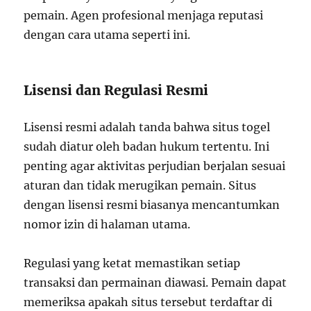
pemain. Agen profesional menjaga reputasi
dengan cara utama seperti ini.
Lisensi dan Regulasi Resmi
Lisensi resmi adalah tanda bahwa situs togel
sudah diatur oleh badan hukum tertentu. Ini
penting agar aktivitas perjudian berjalan sesuai
aturan dan tidak merugikan pemain. Situs
dengan lisensi resmi biasanya mencantumkan
nomor izin di halaman utama.
Regulasi yang ketat memastikan setiap
transaksi dan permainan diawasi. Pemain dapat
memeriksa apakah situs tersebut terdaftar di