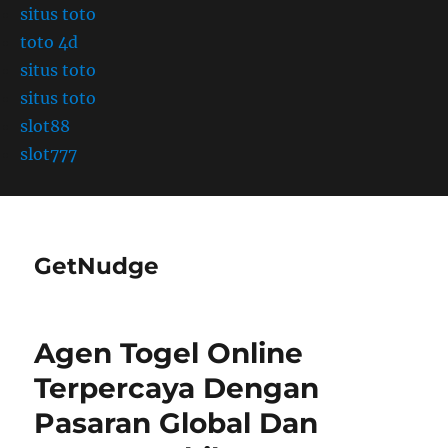
situs toto
toto 4d
situs toto
situs toto
slot88
slot777
GetNudge
Agen Togel Online
Terpercaya Dengan
Pasaran Global Dan