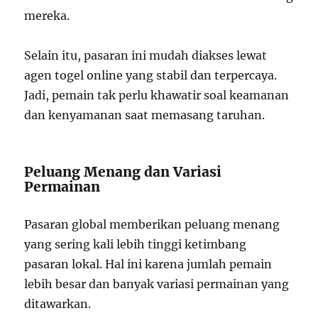
mereka.
Selain itu, pasaran ini mudah diakses lewat
agen togel online yang stabil dan terpercaya.
Jadi, pemain tak perlu khawatir soal keamanan
dan kenyamanan saat memasang taruhan.
Peluang Menang dan Variasi
Permainan
Pasaran global memberikan peluang menang
yang sering kali lebih tinggi ketimbang
pasaran lokal. Hal ini karena jumlah pemain
lebih besar dan banyak variasi permainan yang
ditawarkan.