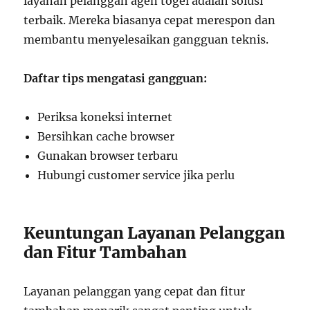
layanan pelanggan agen togel adalah solusi
terbaik. Mereka biasanya cepat merespon dan
membantu menyelesaikan gangguan teknis.
Daftar tips mengatasi gangguan:
Periksa koneksi internet
Bersihkan cache browser
Gunakan browser terbaru
Hubungi customer service jika perlu
Keuntungan Layanan Pelanggan
dan Fitur Tambahan
Layanan pelanggan yang cepat dan fitur