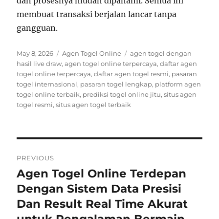
dan prosesnya mudah dipahami. Semua ini
membuat transaksi berjalan lancar tanpa
gangguan.
P
C
T
May 8, 2026
Agen Togel Online
agen togel dengan
o
a
a
hasil live draw
,
agen togel online terpercaya
,
daftar agen
s
t
g
togel online terpercaya
,
daftar agen togel resmi
,
pasaran
t
e
s
togel internasional
,
pasaran togel lengkap
,
platform agen
e
g
togel online terbaik
,
prediksi togel online jitu
,
situs agen
d
o
togel resmi
,
situs agen togel terbaik
o
r
n
i
e
s
P
PREVIOUS
o
Agen Togel Online Terdepan
P
r
Dengan Sistem Data Presisi
s
e
Dan Result Real Time Akurat
t
v