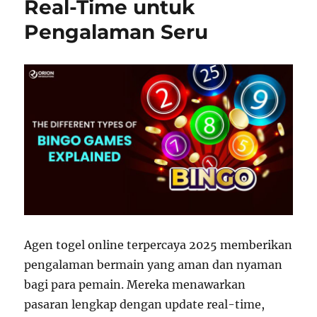
Real-Time untuk
Pengalaman Seru
Agen togel online terpercaya 2025 memberikan
pengalaman bermain yang aman dan nyaman
bagi para pemain. Mereka menawarkan
pasaran lengkap dengan update real-time,