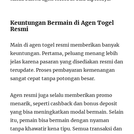
Keuntungan Bermain di Agen Togel
Resmi
Main di agen togel resmi memberikan banyak
keuntungan. Pertama, peluang menang lebih
jelas karena pasaran yang disediakan resmi dan
terupdate. Proses pembayaran kemenangan
sangat cepat tanpa potongan besar.
Agen resmi juga selalu memberikan promo
menarik, seperti cashback dan bonus deposit
yang bisa meningkatkan modal bermain. Selain
itu, pemain bisa bermain dengan nyaman
tanpa khawatir kena tipu. Semua transaksi dan