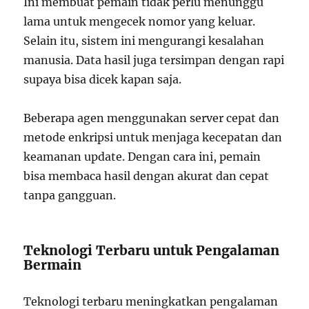
Ini membuat pemain tidak perlu menunggu
lama untuk mengecek nomor yang keluar.
Selain itu, sistem ini mengurangi kesalahan
manusia. Data hasil juga tersimpan dengan rapi
supaya bisa dicek kapan saja.
Beberapa agen menggunakan server cepat dan
metode enkripsi untuk menjaga kecepatan dan
keamanan update. Dengan cara ini, pemain
bisa membaca hasil dengan akurat dan cepat
tanpa gangguan.
Teknologi Terbaru untuk Pengalaman
Bermain
Teknologi terbaru meningkatkan pengalaman