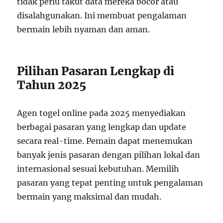
tidak perlu takut data mereka bocor atau
disalahgunakan. Ini membuat pengalaman
bermain lebih nyaman dan aman.
Pilihan Pasaran Lengkap di
Tahun 2025
Agen togel online pada 2025 menyediakan
berbagai pasaran yang lengkap dan update
secara real-time. Pemain dapat menemukan
banyak jenis pasaran dengan pilihan lokal dan
internasional sesuai kebutuhan. Memilih
pasaran yang tepat penting untuk pengalaman
bermain yang maksimal dan mudah.