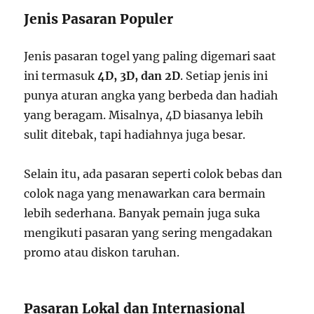
Jenis Pasaran Populer
Jenis pasaran togel yang paling digemari saat
ini termasuk
4D, 3D, dan 2D
. Setiap jenis ini
punya aturan angka yang berbeda dan hadiah
yang beragam. Misalnya, 4D biasanya lebih
sulit ditebak, tapi hadiahnya juga besar.
Selain itu, ada pasaran seperti colok bebas dan
colok naga yang menawarkan cara bermain
lebih sederhana. Banyak pemain juga suka
mengikuti pasaran yang sering mengadakan
promo atau diskon taruhan.
Pasaran Lokal dan Internasional