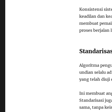
Konsistensi sis
keadilan dan ke
membuat pemain 
proses berjalan 
Standarisa
Algoritma pengu
undian selalu a
yang telah diuji
Ini membuat angk
Standarisasi ju
sama, tanpa kei