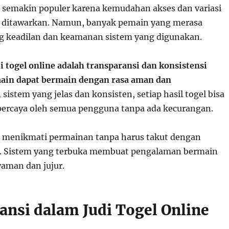
ne semakin populer karena kemudahan akses dan variasi
 ditawarkan. Namun, banyak pemain yang merasa
g keadilan dan keamanan sistem yang digunakan.
i togel online adalah transparansi dan konsistensi
main dapat bermain dengan rasa aman dan
istem yang jelas dan konsisten, setiap hasil togel bisa
percaya oleh semua pengguna tanpa ada kecurangan.
a menikmati permainan tanpa harus takut dengan
l. Sistem yang terbuka membuat pengalaman bermain
yaman dan jujur.
ansi dalam Judi Togel Online