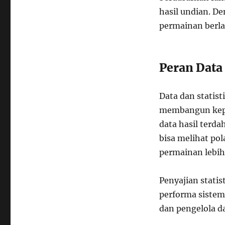
hasil undian. De
permainan berla
Peran Data
Data dan statist
membangun kepe
data hasil terda
bisa melihat p
permainan lebih
Penyajian stati
performa sistem.
dan pengelola d