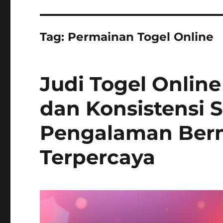
Tag:
Permainan Togel Online
Judi Togel Onlin
dan Konsistensi 
Pengalaman Ber
Terpercaya