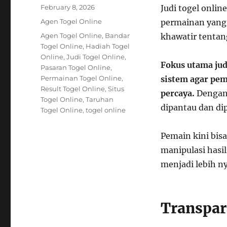
P
February 8, 2026
Judi togel onli
o
C
Agen Togel Online
permainan yang
s
a
T
Agen Togel Online
,
Bandar
khawatir tentan
t
t
a
Togel Online
,
Hadiah Togel
e
e
g
Online
,
Judi Togel Online
,
d
g
Fokus utama jud
s
Pasaran Togel Online
,
o
o
Permainan Togel Online
,
sistem agar pe
n
r
Result Togel Online
,
Situs
percaya.
Dengan s
i
Togel Online
,
Taruhan
e
dipantau dan di
Togel Online
,
togel online
s
Pemain kini bis
manipulasi hasi
menjadi lebih n
Transpar