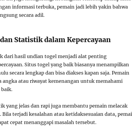
ngan informasi terbuka, pemain jadi lebih yakin bahwa
ngsung secara adil.
 dan Statistik dalam Kepercayaan
ik dari hasil undian togel menjadi alat penting
rcayaan. Situs togel yang baik biasanya menampilkan
hulu secara lengkap dan bisa diakses kapan saja. Pemain
ola angka atau riwayat kemenangan untuk memahami
 baik.
stik yang jelas dan rapi juga membantu pemain melacak
 Bila terjadi kesalahan atau ketidaksesuaian data, pema
apat cepat menanggapi masalah tersebut.