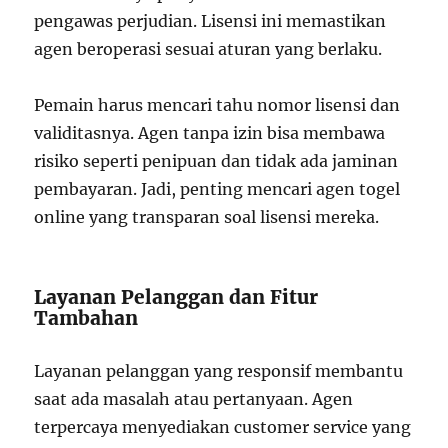
pengawas perjudian. Lisensi ini memastikan
agen beroperasi sesuai aturan yang berlaku.
Pemain harus mencari tahu nomor lisensi dan
validitasnya. Agen tanpa izin bisa membawa
risiko seperti penipuan dan tidak ada jaminan
pembayaran. Jadi, penting mencari agen togel
online yang transparan soal lisensi mereka.
Layanan Pelanggan dan Fitur
Tambahan
Layanan pelanggan yang responsif membantu
saat ada masalah atau pertanyaan. Agen
terpercaya menyediakan customer service yang