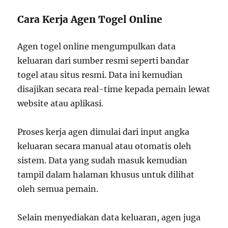
Cara Kerja Agen Togel Online
Agen togel online mengumpulkan data
keluaran dari sumber resmi seperti bandar
togel atau situs resmi. Data ini kemudian
disajikan secara real-time kepada pemain lewat
website atau aplikasi.
Proses kerja agen dimulai dari input angka
keluaran secara manual atau otomatis oleh
sistem. Data yang sudah masuk kemudian
tampil dalam halaman khusus untuk dilihat
oleh semua pemain.
Selain menyediakan data keluaran, agen juga