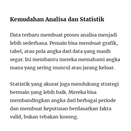
Kemudahan Analisa dan Statistik
Data terbaru membuat proses analisa menjadi
lebih sederhana. Pemain bisa membuat grafik,
tabel, atau pola angka dari data yang masih
segar. Ini membantu mereka memahami angka
mana yang sering muncul atau jarang keluar.
Statistik yang akurat juga mendukung strategi
bermain yang lebih baik. Mereka bisa
membandingkan angka dari berbagai periode
dan membuat keputusan berdasarkan fakta
valid, bukan tebakan kosong.