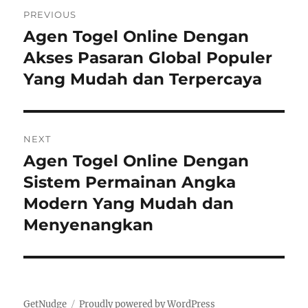
P
PREVIOUS
o
Agen Togel Online Dengan
P
r
Akses Pasaran Global Populer
s
e
Yang Mudah dan Terpercaya
t
v
i
n
o
NEXT
a
u
Agen Togel Online Dengan
N
s
v
e
Sistem Permainan Angka
p
x
i
Modern Yang Mudah dan
o
t
Menyenangkan
s
g
p
t
o
a
:
s
t
t
GetNudge
Proudly powered by WordPress