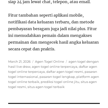
siap 24 jam lewat chat, telepon, atau email.
Fitur tambahan seperti aplikasi mobile,
notifikasi data keluaran terbaru, dan metode
pembayaran beragam juga jadi nilai plus. Fitur
ini memudahkan pemain dalam mengakses
permainan dan mengecek hasil angka keluaran
secara cepat dan praktis.
P
C
T
March 21, 2026
Agen Togel Online
agen togel dengan
o
a
a
hasil live draw
,
agen togel online terpercaya
,
daftar agen
s
t
g
togel online terpercaya
,
daftar agen togel resmi
,
pasaran
t
e
s
togel internasional
,
pasaran togel lengkap
,
platform agen
e
g
togel online terbaik
,
prediksi togel online jitu
,
situs agen
d
o
togel resmi
,
situs agen togel terbaik
o
r
n
i
e
s