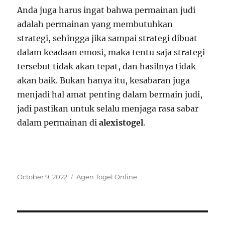
Anda juga harus ingat bahwa permainan judi
adalah permainan yang membutuhkan
strategi, sehingga jika sampai strategi dibuat
dalam keadaan emosi, maka tentu saja strategi
tersebut tidak akan tepat, dan hasilnya tidak
akan baik. Bukan hanya itu, kesabaran juga
menjadi hal amat penting dalam bermain judi,
jadi pastikan untuk selalu menjaga rasa sabar
dalam permainan di
alexistogel
.
P
C
October 9, 2022
Agen Togel Online
o
a
s
t
t
e
e
g
P