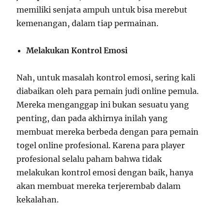
memiliki senjata ampuh untuk bisa merebut
kemenangan, dalam tiap permainan.
Melakukan Kontrol Emosi
Nah, untuk masalah kontrol emosi, sering kali
diabaikan oleh para pemain judi online pemula.
Mereka menganggap ini bukan sesuatu yang
penting, dan pada akhirnya inilah yang
membuat mereka berbeda dengan para pemain
togel online profesional. Karena para player
profesional selalu paham bahwa tidak
melakukan kontrol emosi dengan baik, hanya
akan membuat mereka terjerembab dalam
kekalahan.