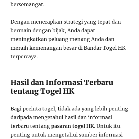
bersemangat.
Dengan menerapkan strategi yang tepat dan
bermain dengan bijak, Anda dapat
meningkatkan peluang menang Anda dan
meraih kemenangan besar di Bandar Togel HK
terpercaya.
Hasil dan Informasi Terbaru
tentang Togel HK
Bagi pecinta togel, tidak ada yang lebih penting
daripada mengetahui hasil dan informasi
terbaru tentang
pasaran togel HK
. Untuk itu,
penting untuk mengetahui sumber informasi