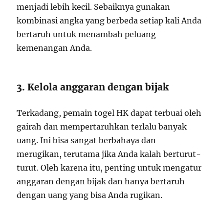
menjadi lebih kecil. Sebaiknya gunakan
kombinasi angka yang berbeda setiap kali Anda
bertaruh untuk menambah peluang
kemenangan Anda.
3. Kelola anggaran dengan bijak
Terkadang, pemain togel HK dapat terbuai oleh
gairah dan mempertaruhkan terlalu banyak
uang. Ini bisa sangat berbahaya dan
merugikan, terutama jika Anda kalah berturut-
turut. Oleh karena itu, penting untuk mengatur
anggaran dengan bijak dan hanya bertaruh
dengan uang yang bisa Anda rugikan.