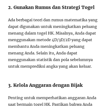
2. Gunakan Rumus dan Strategi Togel
Ada berbagai teori dan rumus matematika yang
dapat digunakan untuk meningkatkan peluang
menang dalam togel HK. Misalnya, Anda dapat
menggunakan metode 4D/3D/2D yang dapat
membantu Anda meningkatkan peluang
menang Anda. Selain itu, Anda dapat
menggunakan statistik dan pola sebelumnya
untuk memprediksi angka yang akan keluar.
3. Kelola Anggaran dengan Bijak
Penting untuk memperhatikan anggaran Anda
saat bermain togel HK. Pastikan bahwa Anda