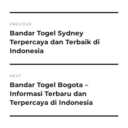
e
g
g
d
o
s
o
r
P
n
i
PREVIOUS
e
o
Bandar Togel Sydney
P
s
r
Terpercaya dan Terbaik di
s
e
Indonesia
t
v
i
n
o
NEXT
a
u
Bandar Togel Bogota –
N
s
v
e
Informasi Terbaru dan
p
x
i
Terpercaya di Indonesia
o
t
s
g
p
t
o
a