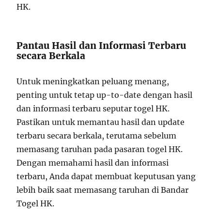
HK.
Pantau Hasil dan Informasi Terbaru
secara Berkala
Untuk meningkatkan peluang menang,
penting untuk tetap up-to-date dengan hasil
dan informasi terbaru seputar togel HK.
Pastikan untuk memantau hasil dan update
terbaru secara berkala, terutama sebelum
memasang taruhan pada pasaran togel HK.
Dengan memahami hasil dan informasi
terbaru, Anda dapat membuat keputusan yang
lebih baik saat memasang taruhan di Bandar
Togel HK.