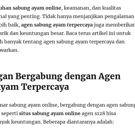
uhan sabung ayam online
, keamanan, dan kualitas
hal yang penting. Tidak hanya menjanjikan pengalaman
bih baik,
agen sabung ayam terpercaya
juga memberika
ik dan keuntungan besar. Baca terus artikel ini untuk
h banyak tentang agen sabung ayam terpercaya dan
awarkan.
gan Bergabung dengan Agen
yam Terpercaya
mar sabung ayam online, bergabung dengan agen sabun
 seperti
situs sabung ayam online
agen s128 bisa
yak keuntungan. Beberapa diantaranya adalah: