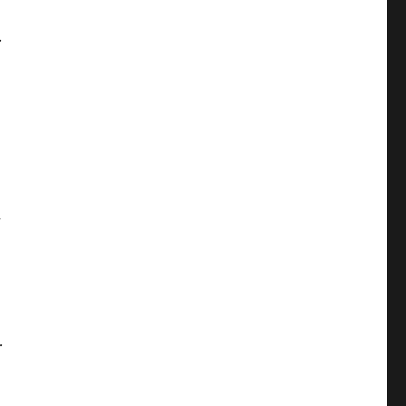
.
a
.