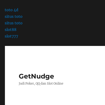
situs toto
toto 4d
situs toto
situs toto
slot88
slot777
GetNudge
Judi Poker, QQ dan Slot Online