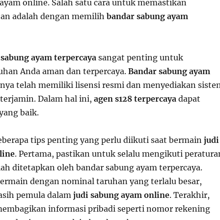
ayam online. Salah satu cara untuk memastikan
an adalah dengan memilih
bandar sabung ayam
 sabung ayam terpercaya
sangat penting untuk
uhan Anda aman dan terpercaya.
Bandar sabung ayam
nya telah memiliki lisensi resmi dan menyediakan siste
erjamin. Dalam hal ini,
agen s128 terpercaya
dapat
yang baik.
beberapa tips penting yang perlu diikuti saat bermain
judi
line
. Pertama, pastikan untuk selalu mengikuti peratura
lah ditetapkan oleh bandar sabung ayam terpercaya.
bermain dengan nominal taruhan yang terlalu besar,
masih pemula dalam
judi sabung ayam online
. Terakhir,
embagikan informasi pribadi seperti nomor rekening