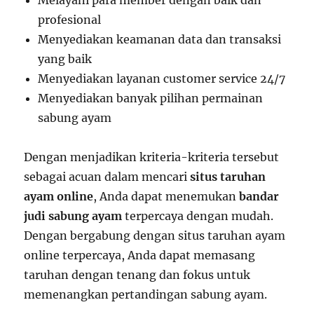
profesional
Menyediakan keamanan data dan transaksi
yang baik
Menyediakan layanan customer service 24/7
Menyediakan banyak pilihan permainan
sabung ayam
Dengan menjadikan kriteria-kriteria tersebut
sebagai acuan dalam mencari
situs taruhan
ayam online
, Anda dapat menemukan
bandar
judi sabung ayam
terpercaya dengan mudah.
Dengan bergabung dengan situs taruhan ayam
online terpercaya, Anda dapat memasang
taruhan dengan tenang dan fokus untuk
memenangkan pertandingan sabung ayam.