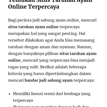
Online Terpercaya
Bagi pecinta judi sabung ayam online, mencari
situs taruhan ayam online
terpercaya
merupakan hal yang sangat penting. Hal
tersebut dilakukan agar Anda bisa memasang
taruhan dengan aman dan nyaman. Namun,
dengan banyaknya pilihan
situs taruhan ayam
online
, mencari yang terpercaya bisa menjadi
tugas yang sulit. Berikut adalah beberapa
kriteria yang harus dipertimbangkan dalam
mencari
bandar judi sabung ayam
terpercaya:
Memiliki lisensi resmi dari lembaga yang
terpercaya
Melayani para member dengan baik dan