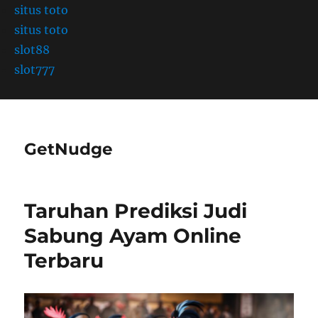
situs toto
situs toto
slot88
slot777
GetNudge
Taruhan Prediksi Judi
Sabung Ayam Online
Terbaru