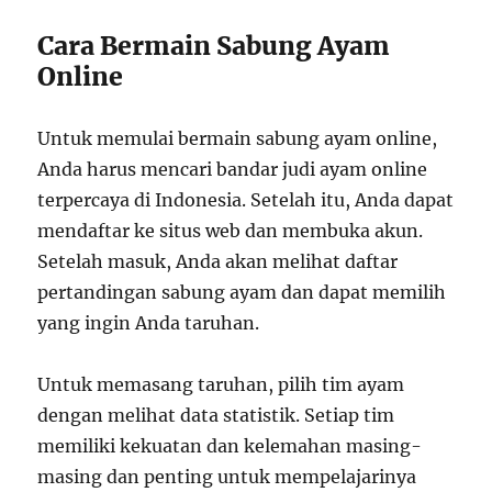
Cara Bermain Sabung Ayam
Online
Untuk memulai bermain sabung ayam online,
Anda harus mencari bandar judi ayam online
terpercaya di Indonesia. Setelah itu, Anda dapat
mendaftar ke situs web dan membuka akun.
Setelah masuk, Anda akan melihat daftar
pertandingan sabung ayam dan dapat memilih
yang ingin Anda taruhan.
Untuk memasang taruhan, pilih tim ayam
dengan melihat data statistik. Setiap tim
memiliki kekuatan dan kelemahan masing-
masing dan penting untuk mempelajarinya