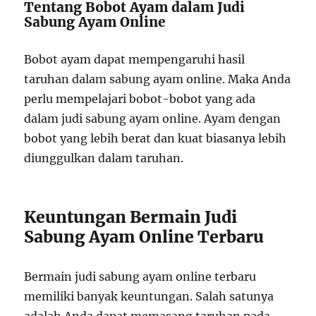
Tentang Bobot Ayam dalam Judi
Sabung Ayam Online
Bobot ayam dapat mempengaruhi hasil
taruhan dalam sabung ayam online. Maka Anda
perlu mempelajari bobot-bobot yang ada
dalam judi sabung ayam online. Ayam dengan
bobot yang lebih berat dan kuat biasanya lebih
diunggulkan dalam taruhan.
Keuntungan Bermain Judi
Sabung Ayam Online Terbaru
Bermain judi sabung ayam online terbaru
memiliki banyak keuntungan. Salah satunya
adalah Anda dapat memasang taruhan pada