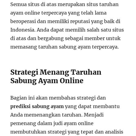
Semua situs di atas merupakan situs taruhan
ayam online terpercaya yang telah lama
beroperasi dan memiliki reputasi yang baik di
Indonesia. Anda dapat memilih salah satu situs
di atas dan bergabung sebagai member untuk
memasang taruhan sabung ayam terpercaya.
Strategi Menang Taruhan
Sabung Ayam Online
Bagian ini akan membahas strategi dan
prediksi sabung ayam
yang dapat membantu
Anda memenangkan taruhan. Menjadi
pemenang dalam judi ayam online
membutuhkan strategi yang tepat dan analisis