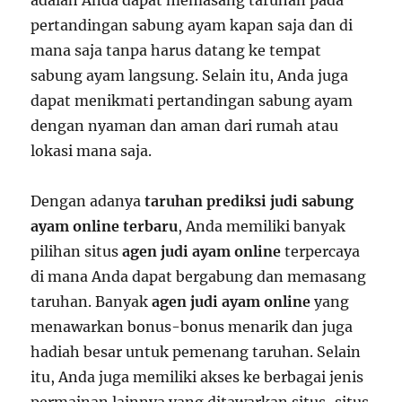
pertandingan sabung ayam kapan saja dan di
mana saja tanpa harus datang ke tempat
sabung ayam langsung. Selain itu, Anda juga
dapat menikmati pertandingan sabung ayam
dengan nyaman dan aman dari rumah atau
lokasi mana saja.
Dengan adanya
taruhan prediksi judi sabung
ayam online terbaru
, Anda memiliki banyak
pilihan situs
agen judi ayam online
terpercaya
di mana Anda dapat bergabung dan memasang
taruhan. Banyak
agen judi ayam online
yang
menawarkan bonus-bonus menarik dan juga
hadiah besar untuk pemenang taruhan. Selain
itu, Anda juga memiliki akses ke berbagai jenis
permainan lainnya yang ditawarkan situs-situs