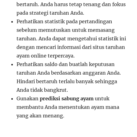
bertaruh. Anda harus tetap tenang dan fokus
pada strategi taruhan Anda.
Perhatikan statistik pada pertandingan
sebelum memutuskan untuk memasang
taruhan. Anda dapat mengetahui statistik ini
dengan mencari informasi dari situs taruhan
ayam online terpercaya.
Perhatikan saldo dan buatlah keputusan
taruhan Anda berdasarkan anggaran Anda.
Hindari bertaruh terlalu banyak sehingga
Anda tidak bangkrut.
Gunakan
prediksi sabung ayam
untuk
membantu Anda menentukan ayam mana
yang akan menang.