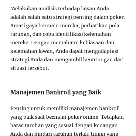
Melakukan analisis terhadap lawan Anda
adalah salah satu strategi penting dalam poker.
Amati gaya bermain mereka, perhatikan pola
taruhan, dan coba identifikasi kelemahan
mereka. Dengan memahami kebiasaan dan
kelemahan lawan, Anda dapat mengadaptasi
strategi Anda dan mengambil keuntungan dari
situasi tersebut.
Manajemen Bankroll yang Baik
Penting untuk memiliki manajemen bankroll
yang baik saat bermain poker online. Tetapkan
batas taruhan yang sesuai dengan keuangan
Anda dan hindari taruhan terlalu tinggi yang