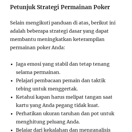
Petunjuk Strategi Permainan Poker
Selain mengikuti panduan di atas, berikut ini
adalah beberapa strategi dasar yang dapat
membantu meningkatkan keterampilan
permainan poker Anda:
Jaga emosi yang stabil dan tetap tenang
selama permainan.
Pelajari pembacaan pemain dan taktik
tebing untuk menggertak.
Ketahui kapan harus melipat tangan saat
kartu yang Anda pegang tidak kuat.
Perhatikan ukuran taruhan dan pot untuk
menghitung peluang Anda.
Belajar dari kekalahan dan menganalisis