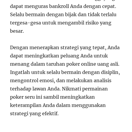
dapat menguras bankroll Anda dengan cepat.
Selalu bermain dengan bijak dan tidak terlalu
tergesa-gesa untuk mengambil risiko yang
besar.
Dengan menerapkan strategi yang tepat, Anda
dapat meningkatkan peluang Anda untuk
menang dalam taruhan poker online uang asli.
Ingatlah untuk selalu bermain dengan disiplin,
mengontrol emosi, dan melakukan analisis
terhadap lawan Anda. Nikmati permainan
poker seru ini sambil meningkatkan
keterampilan Anda dalam menggunakan
strategi yang efektif.