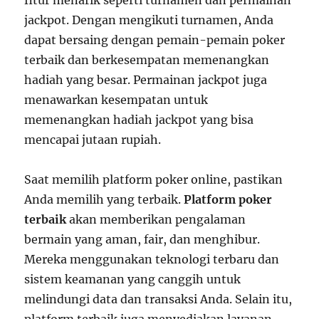
jackpot. Dengan mengikuti turnamen, Anda
dapat bersaing dengan pemain-pemain poker
terbaik dan berkesempatan memenangkan
hadiah yang besar. Permainan jackpot juga
menawarkan kesempatan untuk
memenangkan hadiah jackpot yang bisa
mencapai jutaan rupiah.
Saat memilih platform poker online, pastikan
Anda memilih yang terbaik.
Platform poker
terbaik
akan memberikan pengalaman
bermain yang aman, fair, dan menghibur.
Mereka menggunakan teknologi terbaru dan
sistem keamanan yang canggih untuk
melindungi data dan transaksi Anda. Selain itu,
platform terbaik juga menyediakan layanan