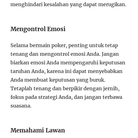
menghindari kesalahan yang dapat merugikan.
Mengontrol Emosi
Selama bermain poker, penting untuk tetap
tenang dan mengontrol emosi Anda. Jangan
biarkan emosi Anda mempengaruhi keputusan
taruhan Anda, karena ini dapat menyebabkan
Anda membuat keputusan yang buruk.
Tetaplah tenang dan berpikir dengan jernih,
fokus pada strategi Anda, dan jangan terbawa
suasana.
Memahami Lawan