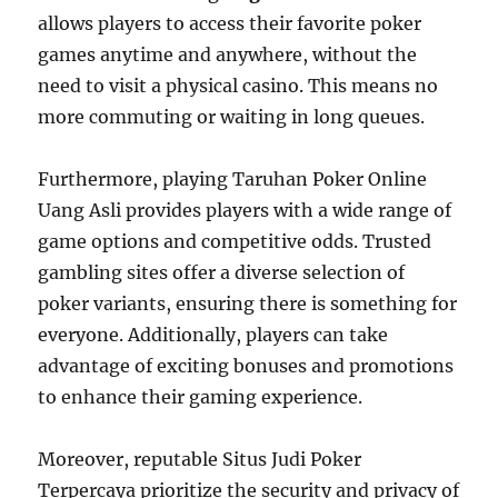
allows players to access their favorite poker
games anytime and anywhere, without the
need to visit a physical casino. This means no
more commuting or waiting in long queues.
Furthermore, playing Taruhan Poker Online
Uang Asli provides players with a wide range of
game options and competitive odds. Trusted
gambling sites offer a diverse selection of
poker variants, ensuring there is something for
everyone. Additionally, players can take
advantage of exciting bonuses and promotions
to enhance their gaming experience.
Moreover, reputable Situs Judi Poker
Terpercaya prioritize the security and privacy of