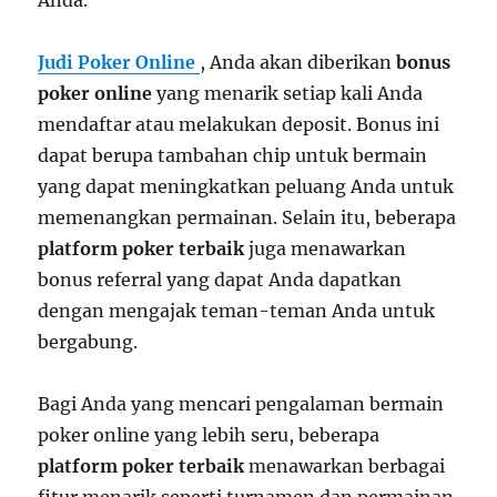
Judi Poker Online
, Anda akan diberikan
bonus
poker online
yang menarik setiap kali Anda
mendaftar atau melakukan deposit. Bonus ini
dapat berupa tambahan chip untuk bermain
yang dapat meningkatkan peluang Anda untuk
memenangkan permainan. Selain itu, beberapa
platform poker terbaik
juga menawarkan
bonus referral yang dapat Anda dapatkan
dengan mengajak teman-teman Anda untuk
bergabung.
Bagi Anda yang mencari pengalaman bermain
poker online yang lebih seru, beberapa
platform poker terbaik
menawarkan berbagai
fitur menarik seperti turnamen dan permainan