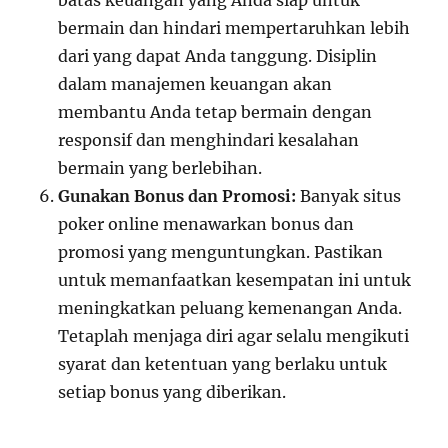
bermain dan hindari mempertaruhkan lebih
dari yang dapat Anda tanggung. Disiplin
dalam manajemen keuangan akan
membantu Anda tetap bermain dengan
responsif dan menghindari kesalahan
bermain yang berlebihan.
Gunakan Bonus dan Promosi:
Banyak situs
poker online menawarkan bonus dan
promosi yang menguntungkan. Pastikan
untuk memanfaatkan kesempatan ini untuk
meningkatkan peluang kemenangan Anda.
Tetaplah menjaga diri agar selalu mengikuti
syarat dan ketentuan yang berlaku untuk
setiap bonus yang diberikan.