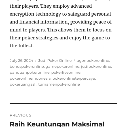
their players. They employ advanced
encryption technology to safeguard personal
and financial information, providing peace of
mind to players. This allows them to focus on
their poker strategies and enjoy the game to
the fullest.
P
C
T
July 26, 2024
Judi Poker Online
agenpokeronline
,
o
a
a
bonuspokeronline
,
gamepokeronline
,
judipokeronline
,
s
t
g
panduanpokeronline
,
pokerliveonline
,
t
e
s
pokeronlineindonesia
,
pokeronlineterpercaya
,
e
g
pokeruangasli
,
turnamenpokeronline
d
o
o
r
n
i
e
P
s
PREVIOUS
o
Raih Keuntungan Maksimal
P