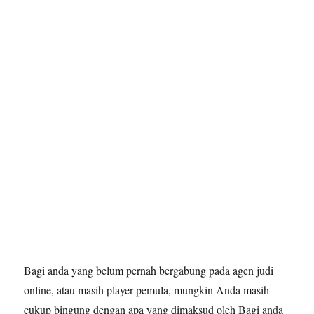
Bagi anda yang belum pernah bergabung pada agen judi
online, atau masih player pemula, mungkin Anda masih
cukup bingung dengan apa yang dimaksud oleh Bagi anda