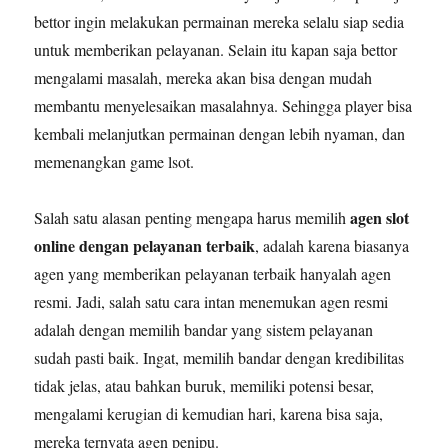
bettor ingin melakukan permainan mereka selalu siap sedia
untuk memberikan pelayanan. Selain itu kapan saja bettor
mengalami masalah, mereka akan bisa dengan mudah
membantu menyelesaikan masalahnya. Sehingga player bisa
kembali melanjutkan permainan dengan lebih nyaman, dan
memenangkan game lsot.
agen slot
Salah satu alasan penting mengapa harus memilih
online dengan pelayanan terbaik
, adalah karena biasanya
agen yang memberikan pelayanan terbaik hanyalah agen
resmi. Jadi, salah satu cara intan menemukan agen resmi
adalah dengan memilih bandar yang sistem pelayanan
sudah pasti baik. Ingat, memilih bandar dengan kredibilitas
tidak jelas, atau bahkan buruk, memiliki potensi besar,
mengalami kerugian di kemudian hari, karena bisa saja,
mereka ternyata agen penipu.