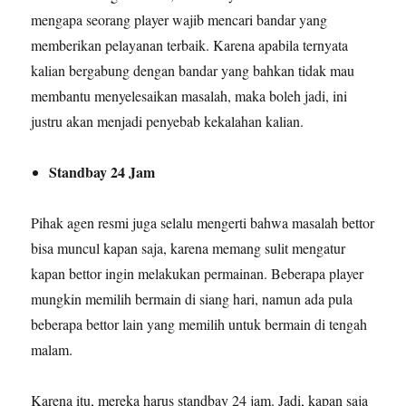
mengapa seorang player wajib mencari bandar yang
memberikan pelayanan terbaik. Karena apabila ternyata
kalian bergabung dengan bandar yang bahkan tidak mau
membantu menyelesaikan masalah, maka boleh jadi, ini
justru akan menjadi penyebab kekalahan kalian.
Standbay 24 Jam
Pihak agen resmi juga selalu mengerti bahwa masalah bettor
bisa muncul kapan saja, karena memang sulit mengatur
kapan bettor ingin melakukan permainan. Beberapa player
mungkin memilih bermain di siang hari, namun ada pula
beberapa bettor lain yang memilih untuk bermain di tengah
malam.
Karena itu, mereka harus standbay 24 jam. Jadi, kapan saja