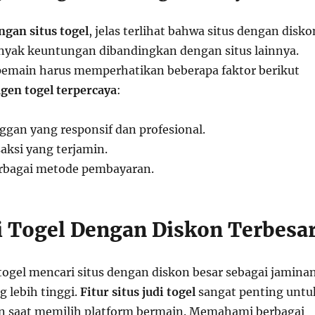
gan situs togel
, jelas terlihat bahwa situs dengan disko
yak keuntungan dibandingkan dengan situs lainnya.
a pemain harus memperhatikan beberapa faktor berikut
agen togel terpercaya
:
ggan yang responsif dan profesional.
ksi yang terjamin.
erbagai metode pembayaran.
di Togel Dengan Diskon Terbesa
ogel mencari situs dengan diskon besar sebagai jamina
 lebih tinggi.
Fitur situs judi togel
sangat penting untu
n saat memilih platform bermain. Memahami berbagai