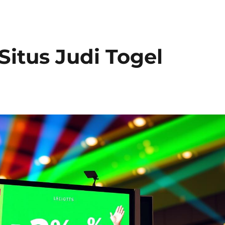
itus Judi Togel