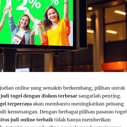
judian online yang semakin berkembang, pilihan untuk
 judi togel dengan diskon terbesar
sangatlah penting.
gel terpercaya
akan membantu meningkatkan peluang
ih kemenangan. Dengan berbagai pilihan pasaran togel
situs judi online terbaik
tidak hanya memberikan