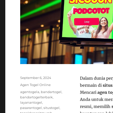
P
September 6, 2024
Dalam dunia per
o
C
Agen Togel Online
bermain di
situs
s
a
T
agentogela
,
bandartogel
,
Mencari
agen to
t
t
a
bandartogelterbaik
,
e
Anda untuk mera
e
g
layanantogel
,
d
g
resmi, memilih
s
pasarantogel
,
situstogel
,
o
o
togeldepositmurah
,