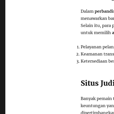
Dalam
perbandin
menawarkan ban
Selain itu, par
untuk memilih
Pelayanan pelan
Keamanan transa
Ketersediaan b
Situs Ju
Banyak pemain t
keuntungan yang
dipertimbangka