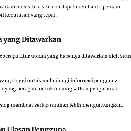
warkan oleh situs-situs ini dapat membantu pemain
l keputusan yang tepat.
a yang Ditawarkan
eberapa fitur utama yang biasanya ditawarkan oleh situ
ang tinggi untuk melindungi informasi pengguna.
an yang beragam untuk meningkatkan pengalaman
yang membuat setiap taruhan lebih menguntungkan.
an Ulasan Pengguna