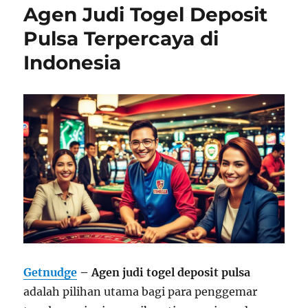
Agen Judi Togel Deposit
Pulsa Terpercaya di
Indonesia
Getnudge
– Agen judi togel deposit pulsa
adalah pilihan utama bagi para penggemar