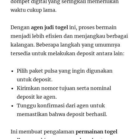
dompet digital yang seringkali memerlukan
waktu cukup lama.
Dengan
agen judi togel
ini, proses bermain
menjadi lebih efisien dan menjangkau berbagai
kalangan. Beberapa langkah yang umumnya
tersedia untuk melakukan deposit antara lain:
Pilih paket pulsa yang ingin digunakan
untuk deposit.
Kirimkan nomor tujuan serta nominal
deposit ke agen.
Tunggu konfirmasi dari agen untuk
memastikan bahwa deposit berhasil.
Ini membuat pengalaman
permainan togel