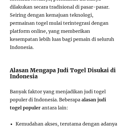
dilakukan secara tradisional di pasar-pasar.
Seiring dengan kemajuan teknologi,
permainan togel mulai terintegrasi dengan
platform online, yang memberikan
kesempatan lebih luas bagi pemain di seluruh
Indonesia.
Alasan Mengapa Judi Togel Disukai di
Indonesia
Banyak faktor yang menjadikan judi togel
populer di Indonesia. Beberapa
alasan judi
togel populer
antara lain:
Kemudahan akses, terutama dengan adanya