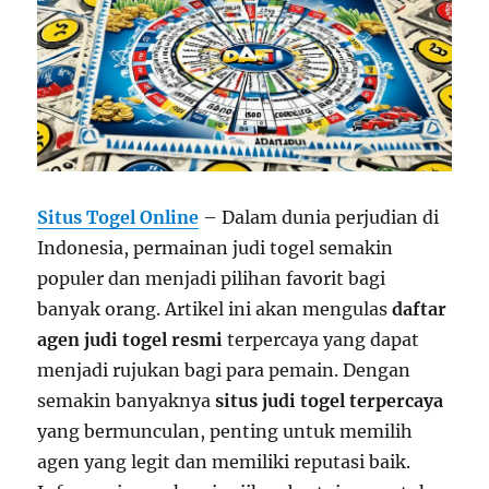
Situs Togel Online
– Dalam dunia perjudian di
Indonesia, permainan judi togel semakin
populer dan menjadi pilihan favorit bagi
banyak orang. Artikel ini akan mengulas
daftar
agen judi togel resmi
terpercaya yang dapat
menjadi rujukan bagi para pemain. Dengan
semakin banyaknya
situs judi togel terpercaya
yang bermunculan, penting untuk memilih
agen yang legit dan memiliki reputasi baik.