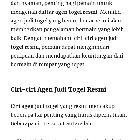
dan nyaman, penting bagi pemain untuk
mengenali
daftar agen togel resmi
. Memilih
agen judi togel yang benar-benar resmi akan
memberikan pengalaman bermain yang lebih
baik. Dengan memahami ciri-
ciri agen judi
togel
resmi, pemain dapat menghindari
penipuan dan mendapatkan keuntungan dari
bermain di tempat yang tepat.
Ciri-ciri Agen Judi Togel Resmi
Ciri agen judi togel
yang resmi mencakup
beberapa hal penting yang harus diperhatikan.
Beberapa ciri tersebut antara lain: