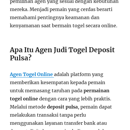
pemilihan agen yang sesuai dengan kebutuhan
mereka. Menjadi pemain yang cerdas berarti
memahami pentingnya keamanan dan
kenyamanan saat bermain togel secara online.
Apa Itu Agen Judi Togel Deposit
Pulsa?
Agen Togel Online
adalah platform yang
memberikan kesempatan kepada pemain
untuk memasang taruhan pada
permainan
togel online
dengan cara yang lebih praktis.
Melalui metode
deposit pulsa
, pemain dapat
melakukan transaksi tanpa perlu
menggunakan layanan transfer bank atau