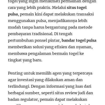
togel yang ingin menikmati permainan dengan
cara yang lebih praktis. Melalui
situs togel
pulsa
, pemain kini dapat melakukan transaksi
menggunakan pulsa, menjadikannya lebih
mudah tanpa harus bergantung pada metode
pembayaran tradisional. Di tengah
pertumbuhan ponsel pintar,
bandar togel pulsa
memberikan solusi yang efisien dan nyaman,
membawa pengalaman bermain togel ke
tingkat yang baru.
Penting untuk memilih agen yang terpercaya
agar investasi yang dilakukan aman dan
terlindungi. Dengan informasi yang luas dari
berbagai sumber, seperti situs review judi dan
badan regulator, pemain dapat melakukan