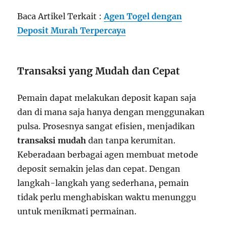
Baca Artikel Terkait :
Agen Togel dengan
Deposit Murah Terpercaya
Transaksi yang Mudah dan Cepat
Pemain dapat melakukan deposit kapan saja
dan di mana saja hanya dengan menggunakan
pulsa. Prosesnya sangat efisien, menjadikan
transaksi mudah
dan tanpa kerumitan.
Keberadaan berbagai agen membuat metode
deposit semakin jelas dan cepat. Dengan
langkah-langkah yang sederhana, pemain
tidak perlu menghabiskan waktu menunggu
untuk menikmati permainan.