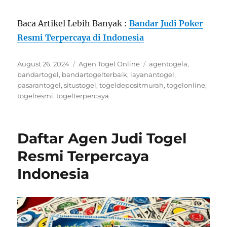
Baca Artikel Lebih Banyak :
Bandar Judi Poker
Resmi Terpercaya di Indonesia
P
C
T
August 26, 2024
Agen Togel Online
agentogela
,
o
a
a
bandartogel
,
bandartogelterbaik
,
layanantogel
,
s
t
g
pasarantogel
,
situstogel
,
togeldepositmurah
,
togelonline
,
t
e
s
togelresmi
,
togelterpercaya
e
g
d
o
o
r
Daftar Agen Judi Togel
n
i
e
Resmi Terpercaya
s
Indonesia