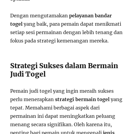
Dengan mengutamakan
pelayanan bandar
togel
yang baik, para pemain dapat menikmati
setiap sesi permainan dengan lebih tenang dan
fokus pada strategi kemenangan mereka.
Strategi Sukses dalam Bermain
Judi Togel
Pemain judi togel yang ingin meraih sukses
perlu menerapkan
strategi bermain togel
yang
tepat. Memahami berbagai aspek dari
permainan ini dapat meningkatkan peluang
menang secara signifikan. Oleh karena itu,
penting bagi pemain untuk mengenali
jenis