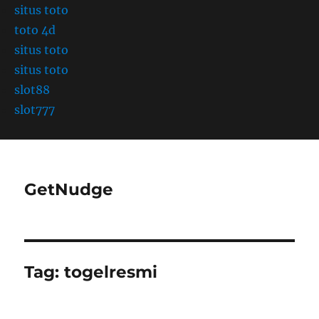
situs toto
toto 4d
situs toto
situs toto
slot88
slot777
GetNudge
Tag:
togelresmi