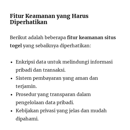
Fitur Keamanan yang Harus
Diperhatikan
Berikut adalah beberapa
fitur keamanan situs
togel
yang sebaiknya diperhatikan:
Enkripsi data untuk melindungi informasi
pribadi dan transaksi.
Sistem pembayaran yang aman dan
terjamin.
Prosedur yang transparan dalam
pengelolaan data pribadi.
Kebijakan privasi yang jelas dan mudah
dipahami.