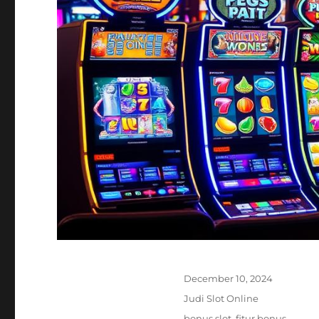
Posted
December 10, 2024
on
Categories
Judi Slot Online
Tags
bonus slot
,
fitur bonus
,