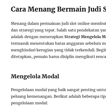
Cara Menang Bermain Judi S
Menang dalam permainan judi slot online mem
dan strategi yang tepat. Salah satu pendekatan 
adalah dengan menerapkan
Strategi Mengelola M
termasuk menentukan batas anggaran sebelum mu
menghindari kerugian yang tidak terkendali. Beg
ditetapkan, pemain harus disiplin mengikuti renca
Mengelola Modal
Pengelolaan modal yang baik sangat penting unt
peluang kemenangan. Berikut adalah beberapa ti
pengelolaan modal: