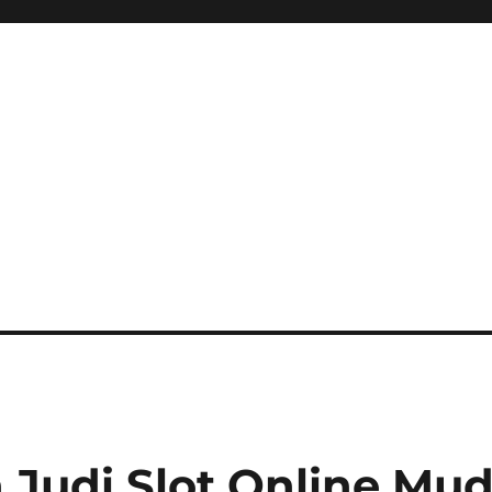
n Judi Slot Online Mu