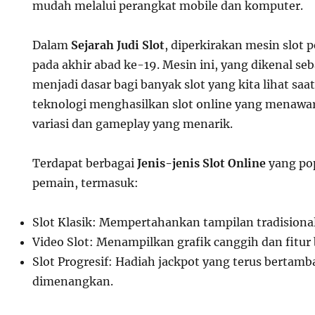
mudah melalui perangkat mobile dan komputer.
Dalam
Sejarah Judi Slot
, diperkirakan mesin slot 
pada akhir abad ke-19. Mesin ini, yang dikenal seb
menjadi dasar bagi banyak slot yang kita lihat saat
teknologi menghasilkan slot online yang menawa
variasi dan gameplay yang menarik.
Terdapat berbagai
Jenis-jenis Slot Online
yang pop
pemain, termasuk:
Slot Klasik: Mempertahankan tampilan tradisional
Video Slot: Menampilkan grafik canggih dan fitu
Slot Progresif: Hadiah jackpot yang terus bertam
dimenangkan.