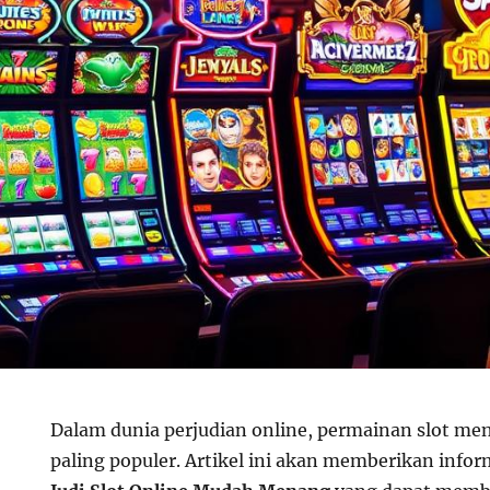
Dalam dunia perjudian online, permainan slot menj
paling populer. Artikel ini akan memberikan info