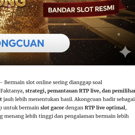
– Bermain slot online sering dianggap soal
 Faktanya,
strategi, pemantauan RTP live, dan pemiliha
t
jauh lebih menentukan hasil. Akongcuan hadir sebagai
p untuk bermain
slot gacor
dengan
RTP live optimal
,
g menang lebih tinggi dan pengalaman bermain lebih