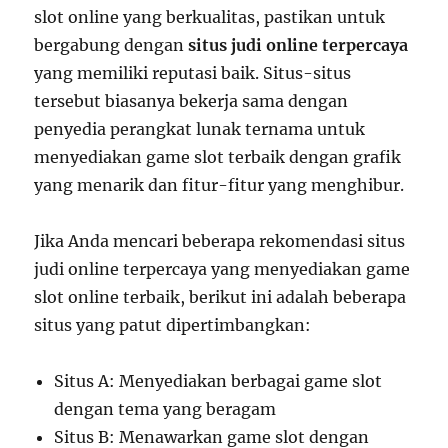
slot online yang berkualitas, pastikan untuk
bergabung dengan
situs judi online terpercaya
yang memiliki reputasi baik. Situs-situs
tersebut biasanya bekerja sama dengan
penyedia perangkat lunak ternama untuk
menyediakan game slot terbaik dengan grafik
yang menarik dan fitur-fitur yang menghibur.
Jika Anda mencari beberapa rekomendasi situs
judi online terpercaya yang menyediakan game
slot online terbaik, berikut ini adalah beberapa
situs yang patut dipertimbangkan:
Situs A: Menyediakan berbagai game slot
dengan tema yang beragam
Situs B: Menawarkan game slot dengan