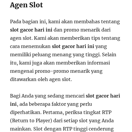
Agen Slot
Pada bagian ini, kami akan membahas tentang
slot gacor hari ini
dan promo menarik dari
agen slot. Kami akan memberikan tips tentang
cara menemukan
slot gacor hari ini
yang
memiliki peluang menang yang tinggi. Selain
itu, kami juga akan memberikan informasi
mengenai promo-promo menarik yang
ditawarkan oleh agen slot.
Bagi Anda yang sedang mencari
slot gacor hari
ini
, ada beberapa faktor yang perlu
diperhatikan. Pertama, periksa tingkat RTP
(Return to Player) dari setiap slot yang Anda
mainkan. Slot dengan RTP tinggi cenderung