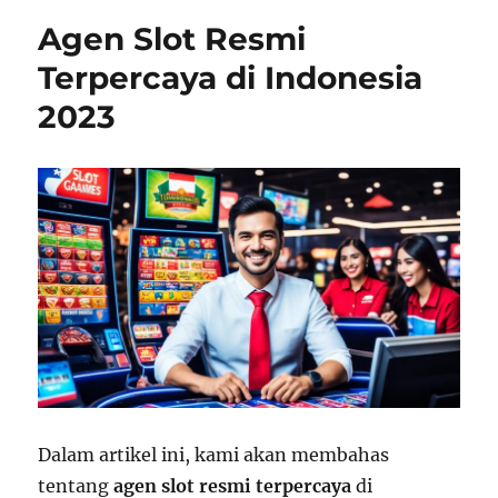
o
r
Agen Slot Resmi
n
i
e
Terpercaya di Indonesia
s
2023
Dalam artikel ini, kami akan membahas
tentang
agen slot resmi terpercaya
di