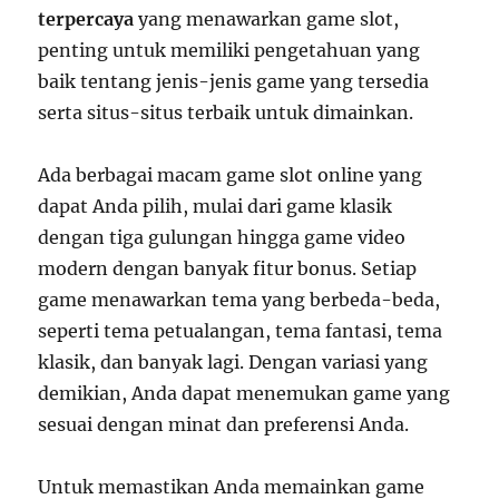
terpercaya
yang menawarkan game slot,
penting untuk memiliki pengetahuan yang
baik tentang jenis-jenis game yang tersedia
serta situs-situs terbaik untuk dimainkan.
Ada berbagai macam game slot online yang
dapat Anda pilih, mulai dari game klasik
dengan tiga gulungan hingga game video
modern dengan banyak fitur bonus. Setiap
game menawarkan tema yang berbeda-beda,
seperti tema petualangan, tema fantasi, tema
klasik, dan banyak lagi. Dengan variasi yang
demikian, Anda dapat menemukan game yang
sesuai dengan minat dan preferensi Anda.
Untuk memastikan Anda memainkan game