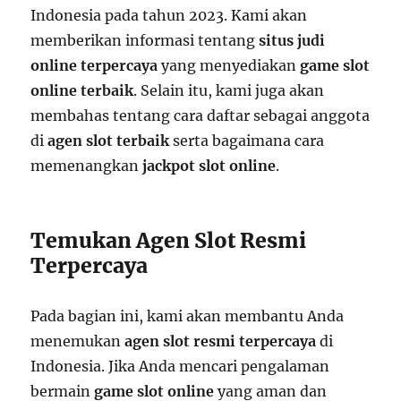
Indonesia pada tahun 2023. Kami akan
memberikan informasi tentang
situs judi
online terpercaya
yang menyediakan
game slot
online terbaik
. Selain itu, kami juga akan
membahas tentang cara daftar sebagai anggota
di
agen slot terbaik
serta bagaimana cara
memenangkan
jackpot slot online
.
Temukan Agen Slot Resmi
Terpercaya
Pada bagian ini, kami akan membantu Anda
menemukan
agen slot resmi terpercaya
di
Indonesia. Jika Anda mencari pengalaman
bermain
game slot online
yang aman dan