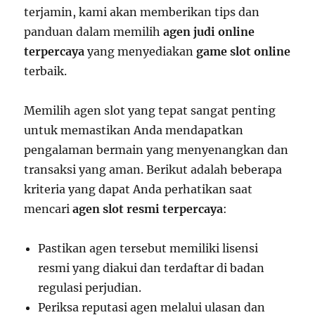
terjamin, kami akan memberikan tips dan
panduan dalam memilih
agen judi online
terpercaya
yang menyediakan
game slot online
terbaik.
Memilih agen slot yang tepat sangat penting
untuk memastikan Anda mendapatkan
pengalaman bermain yang menyenangkan dan
transaksi yang aman. Berikut adalah beberapa
kriteria yang dapat Anda perhatikan saat
mencari
agen slot resmi terpercaya
:
Pastikan agen tersebut memiliki lisensi
resmi yang diakui dan terdaftar di badan
regulasi perjudian.
Periksa reputasi agen melalui ulasan dan