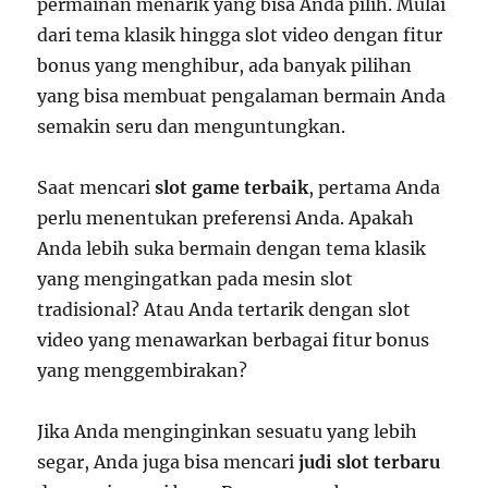
permainan menarik yang bisa Anda pilih. Mulai
dari tema klasik hingga slot video dengan fitur
bonus yang menghibur, ada banyak pilihan
yang bisa membuat pengalaman bermain Anda
semakin seru dan menguntungkan.
Saat mencari
slot game terbaik
, pertama Anda
perlu menentukan preferensi Anda. Apakah
Anda lebih suka bermain dengan tema klasik
yang mengingatkan pada mesin slot
tradisional? Atau Anda tertarik dengan slot
video yang menawarkan berbagai fitur bonus
yang menggembirakan?
Jika Anda menginginkan sesuatu yang lebih
segar, Anda juga bisa mencari
judi slot terbaru