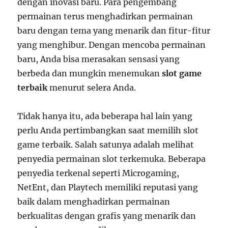
dengan inovasi baru. Para pengembang
permainan terus menghadirkan permainan
baru dengan tema yang menarik dan fitur-fitur
yang menghibur. Dengan mencoba permainan
baru, Anda bisa merasakan sensasi yang
berbeda dan mungkin menemukan
slot game
terbaik
menurut selera Anda.
Tidak hanya itu, ada beberapa hal lain yang
perlu Anda pertimbangkan saat memilih slot
game terbaik. Salah satunya adalah melihat
penyedia permainan slot terkemuka. Beberapa
penyedia terkenal seperti Microgaming,
NetEnt, dan Playtech memiliki reputasi yang
baik dalam menghadirkan permainan
berkualitas dengan grafis yang menarik dan