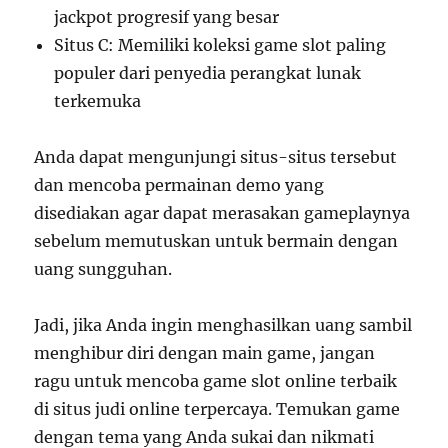
jackpot progresif yang besar
Situs C: Memiliki koleksi game slot paling
populer dari penyedia perangkat lunak
terkemuka
Anda dapat mengunjungi situs-situs tersebut
dan mencoba permainan demo yang
disediakan agar dapat merasakan gameplaynya
sebelum memutuskan untuk bermain dengan
uang sungguhan.
Jadi, jika Anda ingin menghasilkan uang sambil
menghibur diri dengan main game, jangan
ragu untuk mencoba game slot online terbaik
di situs judi online terpercaya. Temukan game
dengan tema yang Anda sukai dan nikmati