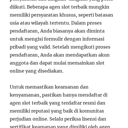
diikuti. Beberapa agen slot terbaik mungkin
memiliki persyaratan khusus, seperti batasan
usia atau wilayah tertentu. Dalam proses
pendaftaran, Anda biasanya akan diminta
untuk mengisi formulir dengan informasi
pribadi yang valid. Setelah mengikuti proses
pendaftaran, Anda akan mendapatkan akun
anggota dan dapat mulai memainkan slot
online yang disediakan.
Untuk memastikan keamanan dan
kenyamanan, pastikan hanya mendaftar di
agen slot terbaik yang terdaftar resmi dan
memiliki reputasi yang baik di komunitas
perjudian online. Selalu periksa lisensi dan
sertifikat keamanan yang dimiliki oleh agen