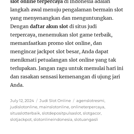
slot online terpercaya
di Indonesia adalah
langkah awal menuju pengalaman bermain slot
yang menyenangkan dan menguntungkan.
Dengan
daftar akun slot
di situs judi
terpercaya, menemukan slot game terbaik,
memanfaatkan promo slot online, dan
mengincar jackpot slot besar, Anda dapat
menikmati petualangan slot online yang tak
terlupakan. Jangan ragu untuk memulai hari ini
dan rasakan sensasi kemenangan di ujung jari
Anda.
P
C
T
July 12, 2024
Judi Slot Online
agenslotresmi
,
o
a
a
judislotonline
,
mainslotonline
,
onlineterpercaya
,
s
t
g
situsslotterbaik
,
slotdepositpulsaslot
,
slotgacor
,
t
e
s
slotjackpot
,
slotonlineindonesia
,
slotuangasli
e
g
d
o