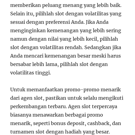
memberikan peluang menang yang lebih baik.
Selain itu, pilihlah slot dengan volatilitas yang
sesuai dengan preferensi Anda. Jika Anda
menginginkan kemenangan yang lebih sering
namun dengan nilai yang lebih kecil, pilihlah
slot dengan volatilitas rendah. Sedangkan jika
Anda mencari kemenangan besar meski harus
bersabar lebih lama, pilihlah slot dengan
volatilitas tinggi.
Untuk memanfaatkan promo-promo menarik
dari agen slot, pastikan untuk selalu mengikuti
perkembangan terbaru. Agen slot terpercaya
biasanya menawarkan berbagai promo
menarik, seperti bonus deposit, cashback, dan
turnamen slot dengan hadiah yang besar.