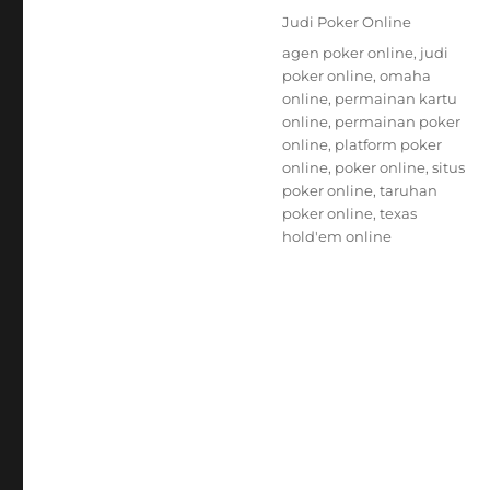
on
Categories
Judi Poker Online
Tags
agen poker online
,
judi
poker online
,
omaha
online
,
permainan kartu
online
,
permainan poker
online
,
platform poker
online
,
poker online
,
situs
poker online
,
taruhan
poker online
,
texas
hold'em online