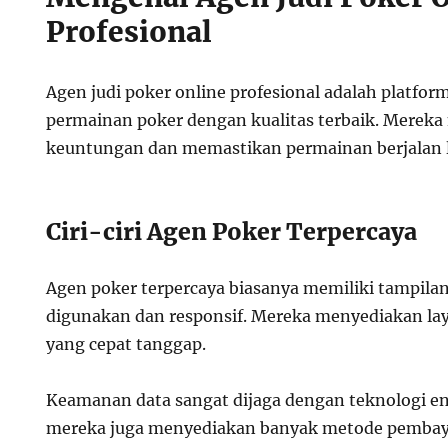
Profesional
Agen judi poker online profesional adalah platfo
permainan poker dengan kualitas terbaik. Merek
keuntungan dan memastikan permainan berjalan l
Ciri-ciri Agen Poker Terpercaya
Agen poker terpercaya biasanya memiliki tampila
digunakan dan responsif. Mereka menyediakan la
yang cepat tanggap.
Keamanan data sangat dijaga dengan teknologi enkr
mereka juga menyediakan banyak metode pemba