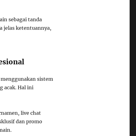
lain sebagai tanda
a jelas ketentuannya,
esional
an menggunakan sistem
acak. Hal ini
rnamen, live chat
ksklusif dan promo
main.