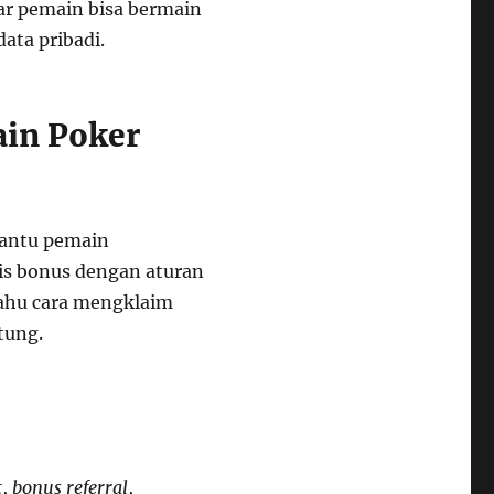
ar pemain bisa bermain
ata pribadi.
ain Poker
bantu pemain
is bonus dengan aturan
tahu cara mengklaim
tung.
t
,
bonus referral
,