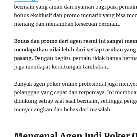
bermain yang aman dan nyaman bagi para pemai
bonus eksklusif dan promo menarik yang bisa me
menang dan menambah keseruan bermain.
Bonus dan promo dari agen resmi ini sangat me
mendapatkan nilai lebih dari setiap taruhan yan
pasang.
Dengan begitu, pemain tidak hanya berma
juga mendapat keuntungan tambahan.
Banyak agen poker online profesional juga menye
pelanggan yang cepat dan terpercaya. Ini membu
didukung setiap saat saat bermain, sehingga penga
menyenangkan dan bebas dari masalah.
Mengenal Agen Judi Poker 