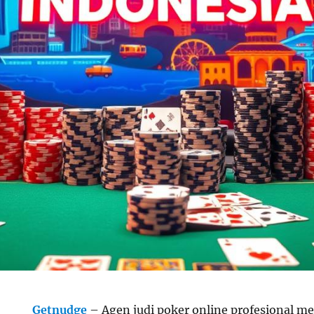
Getnudge
– Agen judi poker online profesional 