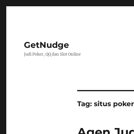
GetNudge
Judi Poker, QQ dan Slot Online
Tag:
situs poker
Agen Jud