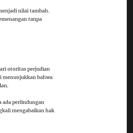
menjadi nilai tambah.
kemenangan tanpa
ari otoritas perjudian
ini menunjukkan bahwa
lan.
a ada perlindungan
ingkali mengabaikan hak