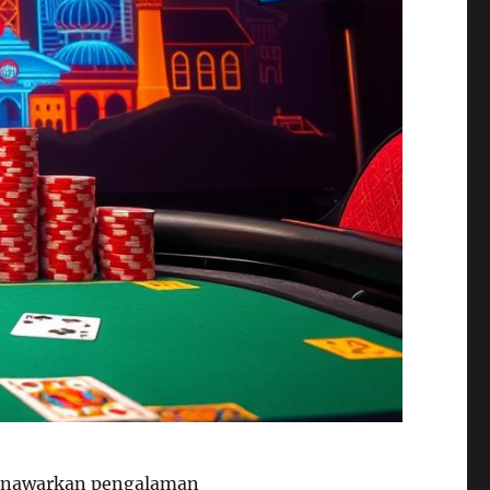
menawarkan pengalaman