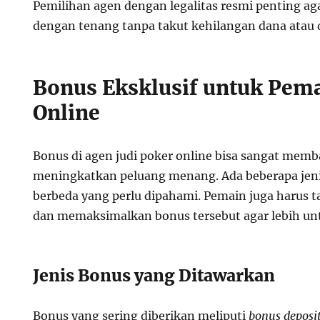
Pemilihan agen dengan legalitas resmi penting ag
dengan tenang tanpa takut kehilangan dana atau d
Bonus Eksklusif untuk Pem
Online
Bonus di agen judi poker online bisa sangat mem
meningkatkan peluang menang. Ada beberapa jen
berbeda yang perlu dipahami. Pemain juga harus 
dan memaksimalkan bonus tersebut agar lebih un
Jenis Bonus yang Ditawarkan
Bonus yang sering diberikan meliputi
bonus deposi